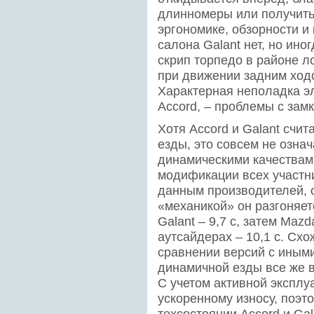
длинномеры или получить 
эргономике, обзорности и
салона Galant нет, но ин
скрип торпедо в районе л
при движении задним ход
Характерная неполадка эл
Accord, – проблемы с зам
Хотя Accord и Galant счи
езды, это совсем не озна
динамическими качествами
модификации всех участни
данным производителей, с
«механикой» он разгоняетс
Galant – 9,7 с, затем Mazd
аутсайдерах – 10,1 с. Сх
сравнении версий с иным
динамичной езды все же в
С учетом активной экспл
ускоренному износу, поэт
техсостоянии Accord и Ga