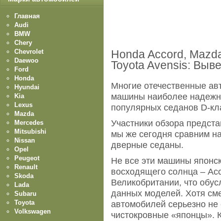
Главная
Audi
BMW
Chery
Chevrolet
Honda Accord, Mazda 
Daewoo
Toyota Avensis: Выве
Ford
Honda
Многие отечественные ав
Hyundai
машины наиболее надежны
Kia
Lexus
популярных седанов D-кл
Mazda
Участники обзора предст
Mercedes
Mitsubishi
мы же сегодня сравним н
Nissan
дверные седаны.
Opel
Peugeot
Не все эти машины японс
Renault
восходящего солнца – Acc
Skoda
Великобритании, что обу
Lada
данных моделей. Хотя сме
Subaru
Toyota
автомобилей серьезно не 
Volkswagen
чистокровные «японцы». К