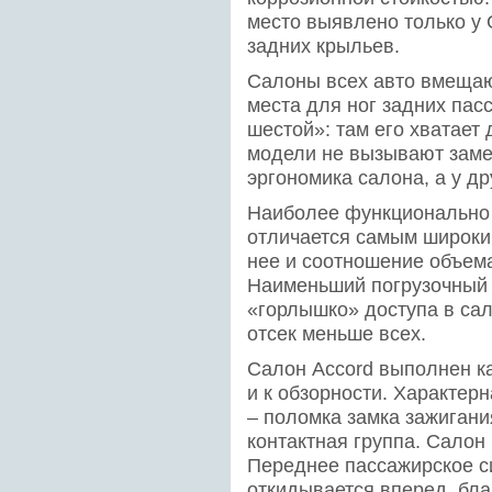
место выявлено только у 
задних крыльев.
Салоны всех авто вмещаю
места для ног задних пас
шестой»: там его хватает
модели не вызывают замеч
эргономика салона, а у дру
Наиболее функционально 
отличается самым широки
нее и соотношение объем
Наименьший погрузочный п
«горлышко» доступа в сало
отсек меньше всех.
Салон Accord выполнен ка
и к обзорности. Характер
– поломка замка зажигани
контактная группа. Салон
Переднее пассажирское с
откидывается вперед, бл