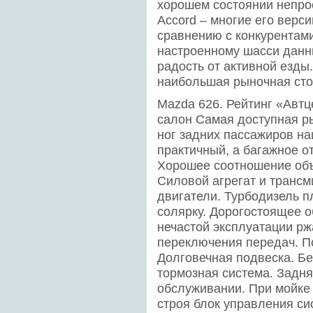
хорошем состоянии непрос
Accord – многие его верс
сравнению с конкурентами
настроенному шасси данн
радость от активной езды
наибольшая рыночная сто
Mazda 626. Рейтинг «Автц
салон Самая доступная р
ног задних пассажиров н
практичный, а багажное о
Хорошее соотношение объ
Силовой агрегат и транс
двигатели. Турбодизель 
солярку. Дорогостоящее 
нечастой эксплуатации рж
переключения передач. По
Долговечная подвеска. Б
тормозная система. Задн
обслуживании. При мойке 
строя блок управления с