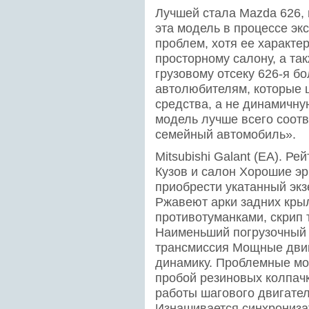
Лучшей стала Mazda 626,
эта модель в процессе эк
проблем, хотя ее характе
просторному салону, а т
грузовому отсеку 626-я б
автолюбителям, которые ц
средства, а не динамичну
модель лучше всего соот
семейный автомобиль».
Mitsubishi Galant (ЕА). Р
Кузов и салон Хорошие эр
приобрести укатанный экз
Ржавеют арки задних кры
противотуманками, скрип 
Наименьший погрузочный 
трансмиссия Мощные дви
динамику. Проблемные мо
пробой резиновых колпач
работы шагового двигател
Изнашивается синхрониза