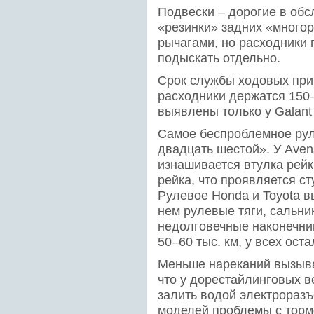
Подвески – дорогие в обс
«резинки» задних «много
рычагами, но расходники
подыскать отдельно.
Срок службы ходовых при
расходники держатся 150–
выявлены только у Galant 
Самое беспроблемное руле
двадцать шес­той». У Aven
изнашивается втулка рейки
рейка, что проявляется с
Рулевое Honda и Toyota в
нем рулевые тяги, сальни
недолговечные наконечник
50–60 тыс. км, у всех ост
Меньше нареканий вызыва
что у дорестайлинговых в
залить водой электроразъ
моделей проблемы с тор