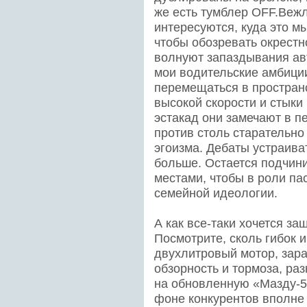
же есть тумблер OFF.Вежл
интересуются, куда это м
чтобы обозревать окрест
волнуют запаздывания авт
мои водительские амбици
перемещаться в пространс
высокой скорости и стыки
эстакад они замечают в п
против столь старательно
эгоизма. Дебаты устраиват
больше. Остается подчини
местами, чтобы в роли па
семейной идеологии.
А как все-таки хочется з
Посмотрите, сколь гибок
двухлитровый мотор, зар
обзорность и тормоза, ра
на обновленную «Мазду-5»
фоне конкурентов вполне