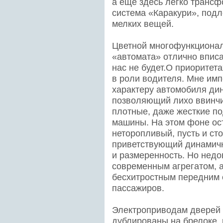
а еще здесь легко транс
система «Каракури», подл
мелких вещей.
Цветной многофункционал
«автомата» отлично вписа
нас не будет.О приоритет
в роли водителя. Мне им
характеру автомобиля ди
позволяющий лихо ввинчи
плотные, даже жесткие п
машины. На этом фоне о
неторопливый, пусть и ст
приветствующий динамичн
и размеренность. Но недо
современным агрегатом, 
бесхитростным передним 
пассажиров.
Электроприводам дверей 
дублированы на брелоке, 