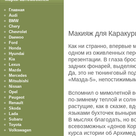
Главная
Audi
BMW
Chery
Chevrolet
Макияж для Каракур
Daewoo
Ford
Как ни странно, впервые 
Honda
одном из оживленных пер
Hyundai
презентации. В глаза бро
Kia
Lexus
задних фонарей, выделяю
Mazda
Да, это не тюнинговый по
Mercedes
«Мазда-5», непостижимым
Mitsubishi
Nissan
Opel
Вспомнил о мимолетной вс
Peugeot
по-зимнему теплой и солн
Renault
растущие, как в сказке, в
Skoda
языками бухточек выныри
Lada
В мыслях благодать, но 
Subaru
Toyota
всевозможных «донов Корл
Volkswagen
курса истории об Архимед