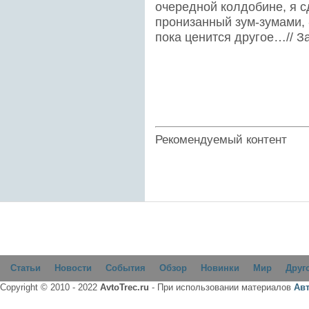
очередной колдобине, я с
пронизанный зум-зумами, 
пока ценится другое…// З
Рекомендуемый контент
Статьи
Новости
События
Обзор
Новинки
Мир
Друг
Copyright © 2010 - 2022
AvtoTrec.ru
- При использовании материалов
Ав