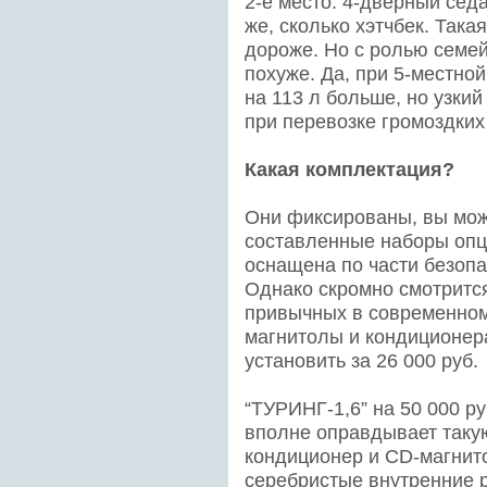
2-е место: 4-дверный сед
же, сколько хэтчбек. Так
дороже. Но с ролью семе
похуже. Да, при 5-местно
на 113 л больше, но узки
при перевозке громоздких
Какая комплектация?
Они фиксированы, вы мож
составленные наборы опц
оснащена по части безопа
Однако скромно смотрится
привычных в современном 
магнитолы и кондиционер
установить за 26 000 руб.
“ТУРИНГ-1,6” на 50 000 р
вполне оправдывает такую
кондиционер и СD-магнито
серебристые внутренние р