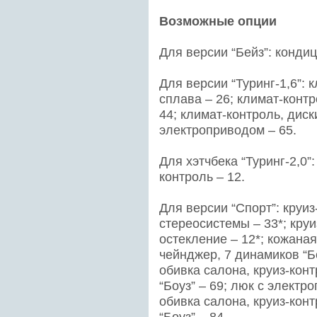
Возможные опции
Для версии “Бейз”: кондиц
Для версии “Туринг-1,6”: 
сплава – 26; климат-контр
44; климат-контроль, диск
электроприводом – 65.
Для хэтчбека “Туринг-2,0”
контроль – 12.
Для версии “Спорт”: круи
стереосистемы – 33*; кру
остекление – 12*; кожаная
чейнджер, 7 динамиков “Бо
обивка салона, круиз-кон
“Боуз” – 69; люк с электр
обивка салона, круиз-кон