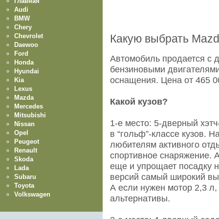
Главная
Audi
BMW
Chery
Chevrolet
Какую выбрать Mazd
Daewoo
Ford
Автомобиль продается с д
Honda
бензиновыми двигателями
Hyundai
оснащения. Цeна от 465 0
Kia
Lexus
Mazda
Какой кузов?
Mercedes
Mitsubishi
1-е место: 5-дверный хэт
Nissan
Opel
в “гольф”-классе кузов. 
Peugeot
любителям активного отды
Renault
спортивное снаряжение. А
Skoda
еще и упрощает посадку н
Lada
версий самый широкий выб
Subaru
Toyota
А если нужен мотор 2,3 л,
Volkswagen
альтернативы.