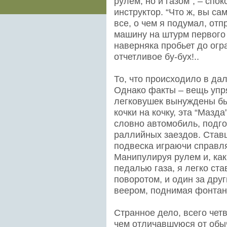
рулем, но и газом”, – сп
инструктор. “Что ж, вы сам
все, о чем я подумал, отп
машину на штурм первого
наверняка пробьет до ог
отчетливое бу-бух!..
То, что происходило в да
Однако факты – вещь упр
легковушек вынуждены бы
кочки на кочку, эта “Мазда
словно автомобиль, подг
раллийных заездов. Став
подвеска играючи справля
Манипулируя рулем и, как
педалью газа, я легко ст
поворотом, и один за др
веером, поднимая фонтан
Странное дело, всего чет
чем отличавшуюся от обы