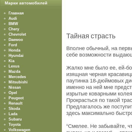
Марки автомобилей
Главная
Audi
BMW
Chery
Chevrolet
Тайная страсть
Daewoo
Ford
Вполне обычный, на первы
Honda
себе возможности выдающ
Hyundai
Kia
Lexus
Жалко мне было ее, ей-бо
Mazda
изящная черная красавиц
Mercedes
паутинка 18-дюймовых дис
Mitsubishi
именно на ней мне предс
Nissan
Opel
изрытые коварными колея
Peugeot
Прокрасться по такой трас
Renault
Предлагалось же поступит
Skoda
здесь максимально быстр
Lada
Subaru
Toyota
“Смелее. Не забывайте, ч
Volkswagen