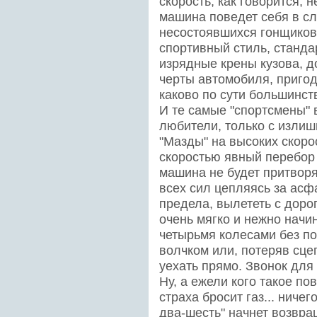
скорость, как говорится, н
машина поведет себя в сл
несостоявшихся гонщиков,
спортивный стиль, стандар
изрядные крены кузова, д
черты автомобиля, пригодн
каково по сути большинст
И те самые "спортсмены" 
любители, только с изли
"Мазды" на высоких скоро
скоростью явный перебор (
машина не будет притвор
всех сил цепляясь за асфа
предела, вылететь с дорог
очень мягко и нежно начи
четырьмя колесами без по
волчком или, потеряв сце
уехать прямо. Звонок для
Ну, а ежели кого такое по
страха бросит газ... ничег
два-шесть" начнет возвр