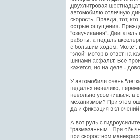
Двухлитровая шестнадцат
автомобилю отличную ди
скорость. Правда, тот, кт
острые ощущения. Прежде 
"озвучивания". Двигатель
работы, а педаль акселера
с большим ходом. Может, 
"злой" мотор в ответ на к
шинами асфальт. Все прои
кажется, но на деле - дов
У автомобиля очень "легк
педалях невелико, перем
невольно усомнишься: а с
механизмом? При этом ош
да и фиксация включений 
А вот руль с гидроусилит
"размазанным". При обычн
при скоростном маневриро