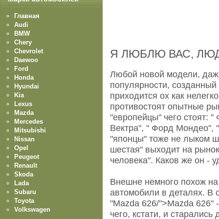
Главная
Audi
BMW
Chery
Chevrolet
Я ЛЮБЛЮ ВАС, ЛЮ
Daewoo
Ford
Любой новой модели, даже
Honda
популярности, созданный
Hyundai
приходится ох как нелегко
Kia
Lexus
противостоят опытные ры
Mazda
"европейцы" чего стоят: "
Mercedes
Вектра", " Форд Мондео", 
Mitsubishi
"японцы" тоже не лыком ш
Nissan
Opel
шестая" выходит на рынок
Peugeot
человека". Каков же он -
Renault
Skoda
Внешне немного похож на 
Lada
автомобили в деталях. В
Subaru
Toyota
"Mazda 626/">Mazda 626" 
Volkswagen
чего, кстати, и старались