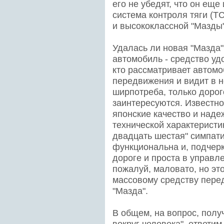
его не убедят, что он еще
система контроля тяги (T
и высококлассной "Мазды" 
Удалась ли новая "Мазда"?
автомобиль - средство уд
кто рассматривает автомо
передвижения и видит в н
ширпотреба, только дорог
заинтересуются. Известн
японские качество и над
технической характеристи
двадцать шестая" симпат
функциональна и, подчерк
дороге и проста в управл
пожалуй, маловато, но это
массовому средству пере
"Мазда".
В общем, на вопрос, полу
вокруг человека", ответим