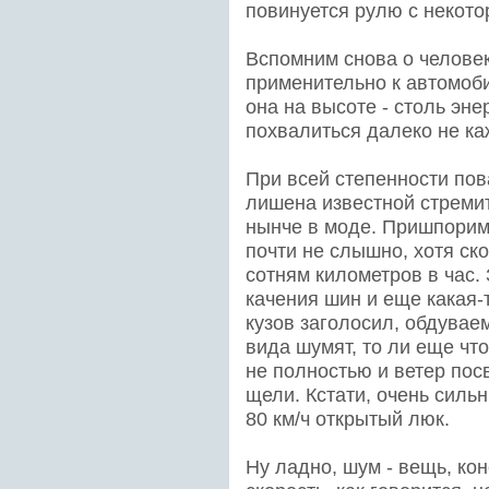
повинуется рулю с некот
Вспомним снова о челове
применительно к автомоби
она на высоте - столь эн
похвалиться далеко не к
При всей степенности пов
лишена известной стремит
нынче в моде. Пришпорим 
почти не слышно, хотя ск
сотням километров в час.
качения шин и еще какая-
кузов заголосил, обдувае
вида шумят, то ли еще что
не полностью и ветер пос
щели. Кстати, очень силь
80 км/ч открытый люк.
Ну ладно, шум - вещь, кон