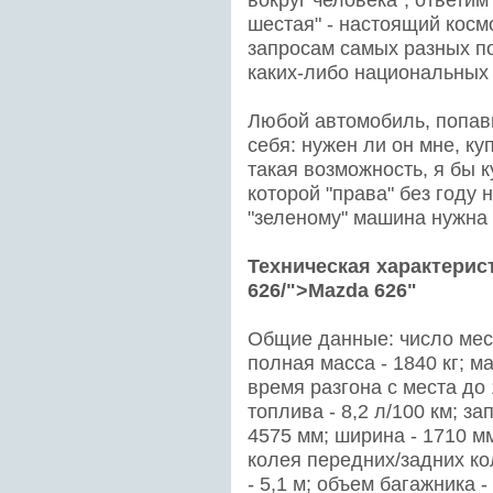
шестая" - настоящий косм
запросам самых разных п
каких-либо национальных 
Любой автомобиль, попав
себя: нужен ли он мне, ку
такая возможность, я бы к
которой "права" без году 
"зеленому" машина нужна 
Техническая характерис
626/">Mazda 626"
Общие данные: число мест 
полная масса - 1840 кг; м
время разгона с места до 
топлива - 8,2 л/100 км; за
4575 мм; ширина - 1710 мм
колея передних/задних ко
- 5,1 м; объем багажника -