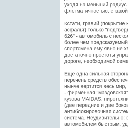
уходя на меньший радиус.
флегматичностью, с какой
Кстати, гравий (покрытие 
асфальт) только "подтвер
626" - автомобиль с неск
более чем предсказуемый
спортсмена ему явно не хв
достаточно простоты упр
дороге, необходимой сем
Еще одна сильная сторон
перечень средств обеспеч
нынче вертится весь мир,
- фирменная "маздовская
кузова MAIDAS, пиротехн
(две передние и две боко
антиблокировочная систе
система. Неудивительно: 
автомобилем быстрым, уд