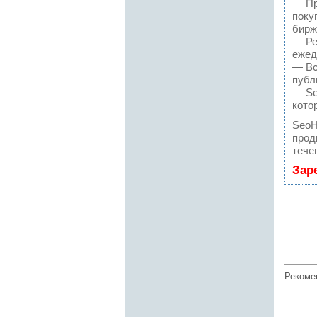
— Пр
поку
бирж
— Ре
ежед
— Вс
публ
— Se
кото
SeoH
прод
тече
Зар
Рекоме