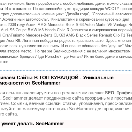
ивая техникой, было проработано с особой любовью, даже, можно сказать
ом. И это заметно. По сложившейся уже традиции конкурс WCOTY прово
в трех дополнительных номинациях: “Дизайн года”, “Спортивный автомоб
и “Экологичный автомобиль”. Финалистами в соревновании кузовных дел
в в 2008 году были: AMG Mercedes-Benz S 63 Aston Martin V8 Vantage R
8 Audi S5 Coupe BMW M3 Honda Civic R (японская и американская версии)
i GranTurismo Mercedes-Benz CLK63 AMG Black Series Renault Clio F1 T
ил Audi R8. Логичная победа на редкость красивого авто. Здесь мнения
чески всех журналистов сошлись. И снова не обошлось без “двушки” Maz
няла второе место.. Но где же Великобритания с ее великим множеством 
ависимых брендов? Где Porsche? Где Ferrari? Их не было даже в списка
стов.
иваем Сайты В ТОП КУВАЛДОЙ - Уникальные
можности от SeoHammer
ая ссылка анализируется по трем пакетам оценки:
SEO, Трафик
.
SeoHammer делает продвижение сайта прозрачным и простым
тием. Ссылки, вечные ссылки, статьи, упоминания, пресс-релизы
льзуйте по максимуму потенциал SeoHammer для продвижения
го сайта.
 умеет делать SeoHammer