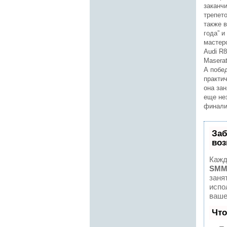
заканч
трепет
также 
года” 
мастеро
Audi R
Maserat
А побед
практи
она за
еще нез
финали
Заб
воз
Кажд
SMM
заня
испо
ваше
Что