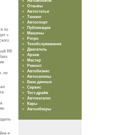
Автомобили
Отзывы
Автостатьи
Тюнинг
Автоспорт
Публикации
тя по
Машины
дит с
Ретро
ского
Техобслуживание
Двигатель
Audi R8
Архив
lass
Мастер
ние
Ремонт
Автобизнес
, но
Автосалоны
База данных
ько
Сервис
та
Тест-драйв
Автокаталог
за
Кары
сию
Автообзоры
модель
йна и