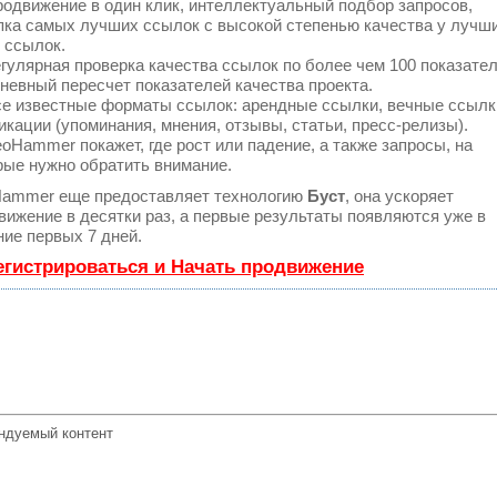
одвижение в один клик, интеллектуальный подбор запросов,
пка самых лучших ссылок с высокой степенью качества у лучш
 ссылок.
гулярная проверка качества ссылок по более чем 100 показате
невный пересчет показателей качества проекта.
е известные форматы ссылок: арендные ссылки, вечные ссылк
икации (упоминания, мнения, отзывы, статьи, пресс-релизы).
oHammer покажет, где рост или падение, а также запросы, на
рые нужно обратить внимание.
ammer еще предоставляет технологию
Буст
, она ускоряет
вижение в десятки раз, а первые результаты появляются уже в
ние первых 7 дней.
егистрироваться и Начать продвижение
ндуемый контент