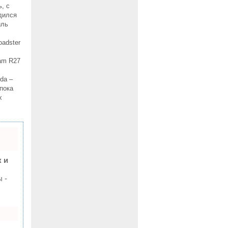
, с
дился
иль
oadster
eam R27
da –
пока
х
 и
 -