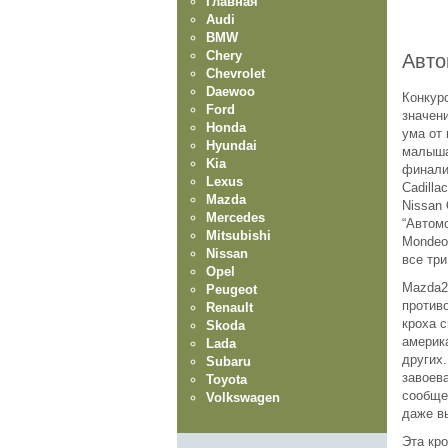
Главная
Audi
BMW
Chery
Авто
Chevrolet
Daewoo
Конкурс
Ford
значен
Honda
ума от
Hyundai
малыша
Kia
финалис
Lexus
Cadill
Mazda
Nissan 
Mercedes
“Автом
Mitsubishi
Mondeo,
Nissan
все три
Opel
Mazda2
Peugeot
противо
Renault
кроха 
Skoda
америк
Lada
других
Subaru
завоева
Toyota
сообще
Volkswagen
даже в
Эта кро