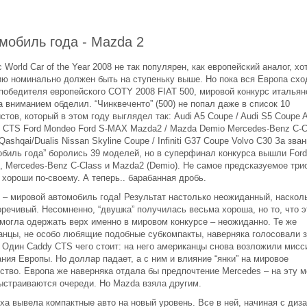
мобиль года - Mazda 2
 World Car of the Year 2008 не так популярен, как европейский аналог, хо
ию номинально должен быть на ступеньку выше. Но пока вся Европа схо
 победителя европейского COTY 2008 FIAT 500, мировой конкурс итальян
 вниманием обделил. “Чинквеченто” (500) не попал даже в список 10
тов, который в этом году выглядел так: Audi A5 Coupe / Audi S5 Coupe 
ac CTS Ford Mondeo Ford S-MAX Mazda2 / Mazda Demio Mercedes-Benz C-C
Qashqai/Dualis Nissan Skyline Coupe / Infiniti G37 Coupe Volvo C30 За зва
обиль года” боролись 39 моделей, но в суперфинал конкурса вышли Ford
 Mercedes-Benz C-Class и Mazda2 (Demio). Не самое предсказуемое трио
 хороши по-своему. А теперь.. барабанная дробь.
 – мировой автомобиль года! Результат настолько неожиданный, наскол
речивый. Несомненно, “двушка” получилась весьма хороша, но то, что э
смогла одержать верх именно в мировом конкурсе – неожиданно. Те же
анцы, не особо любящие подобные субкомпакты, наверняка голосовали 
. Один Caddy CTS чего стоит: на него американцы снова возложили мис
ния Европы. Но доллар падает, а с ним и влияние “янки” на мировое
ство. Европа же наверняка отдала бы предпочтение Mercedes – на эту 
ыстраиваются очереди. Но Mazda взяла другим.
ха вывела компактные авто на новый уровень. Все в ней, начиная с диза