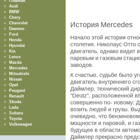
Главная
Audi
BMW
Chery
Chevrolet
История Mercedes
Daewoo
Ford
Начало этой истории отно
Honda
столетия. Николаус Отто
Hyundai
двигатель, однако видит 
Kia
Lexus
паровым и газовым стац
Mazda
заводов.
Mercedes
Mitsubishi
К счастью, судьбе было у
Nissan
двигатель внутреннего сг
Opel
Даймлер, технический ди
Peugeot
"Deutz", расположенной вб
Renault
Skoda
совершенно по- новому: Д
Lada
возить людей и грузы. В
Subaru
очевидно, что бензиново
Toyota
мощности и паровой, и г
Volkswagen
будущее в области автомо
Даймлер прекрасно предст