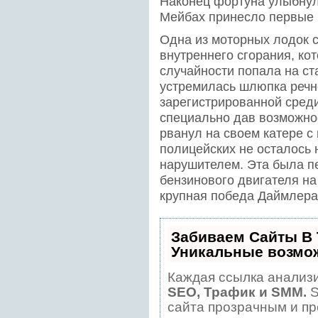
Наконец фортуна улыбнул
Мейбах принесло первые 
Одна из моторных лодок 
внутреннего сгорания, ко
случайности попала на ста
устремилась шлюпка речно
зарегистрированной среди
специально дав возможно
рванул на своем катере с м
полицейских не осталось 
нарушителем. Эта была п
бензинового двигателя на
крупная победа Даймлера
Забиваем Сайты В
Уникальные возмо
Каждая ссылка анализи
SEO, Трафик и SMM.
S
сайта прозрачным и пр