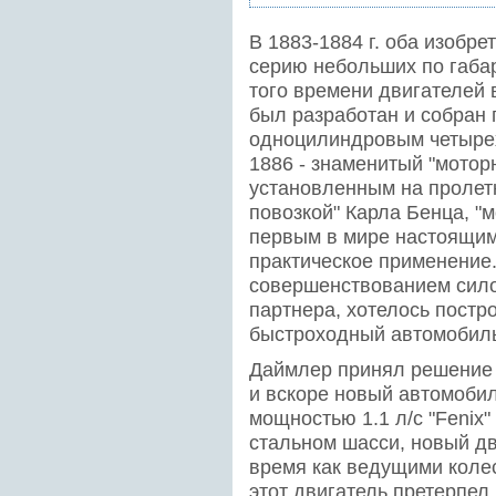
В 1883-1884 г. оба изобр
серию небольших по габа
того времени двигателей 
был разработан и собран
одноцилиндровым четырех
1886 - знаменитый "мотор
установленным на пролетк
повозкой" Карла Бенца, "
первым в мире настоящи
практическое применение.
совершенствованием сило
партнера, хотелось постр
быстроходный автомобил
Даймлер принял решение 
и вскоре новый автомоби
мощностью 1.1 л/с "Fenix
стальном шасси, новый дв
время как ведущими коле
этот двигатель претерпел