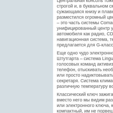
Центральная консоль тож
строгой и, в буквальном 
сужающаяся книзу и плав
разместился огромный цв
– это часть системы Coma
унифицированный центр у
автомобиля как радио, CD
навигационная система, 
предлагается для G-клас
Еще одно чудо электронно
Штутгарта – система Ling
голосовых команд активи
телефон, отыскивать нео
или просто надиктовыват
секретаря. Система клим
различную температуру во
Классический ключ зажига
вместо него мы видим раз
или электронного ключа, к
компактный, им не порвеш