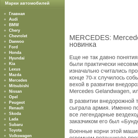
Марки автомобилей
Главная
Audi
BMW
Chery
Chevrolet
MERCEDES: Mercedes
Daewoo
новинка
Ford
Honda
Еще не так давно поняти
Hyundai
были практически несовм
Kia
Lexus
изначально считались про
Mazda
конце 70-х случилось соб
Mercedes
вехой в развитии внедоро
Mitsubishi
Mercedes Gelаndwagen, ил
Nissan
Opel
В развитии внедорожной т
Peugeot
сыграла армия. Именно п
Renault
Skoda
все легендарные вездеход
Lada
заказчиком его был «Бунд
Subaru
Toyota
Военные корни этой машин
Volkswagen
огромном потенциале про