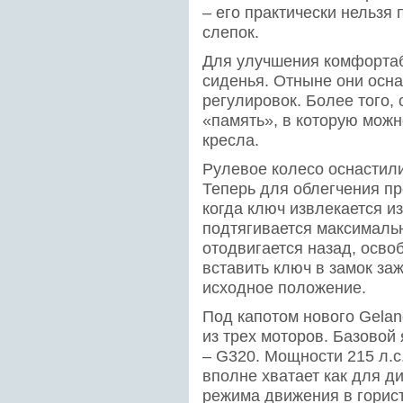
– его практически нельзя 
слепок.
Для улучшения комфорта
сиденья. Отныне они осн
регулировок. Более того,
«память», в которую можн
кресла.
Рулевое колесо оснастили
Теперь для облегчения пр
когда ключ извлекается и
подтягивается максимальн
отодвигается назад, осво
вставить ключ в замок заж
исходное положение.
Под капотом нового Gelаn
из трех моторов. Базовой
– G320. Мощности 215 л.с
вполне хватает как для д
режима движения в горист