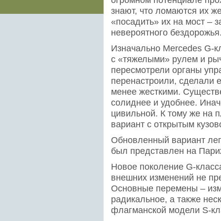
знают, что ломаются их ж
«посадить» их на мост – 
невероятного бездорожья
Изначально Mercedes G-к
с «тяжелыми» рулем и рыч
пересмотрели органы упр
перенастроили, сделали е
менее жесткими. Существе
солиднее и удобнее. Инач
цивильной. К тому же на
вариант с открытым кузов
Обновленный вариант лег
был представлен на Пари
Новое поколение G-класса
внешних изменений не пре
Основные перемены – изм
радикальное, а также нес
флагманской модели S-кл