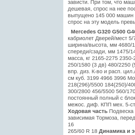
зависти. При том, что ма
дешевая, спрос на нее по
выпущено 145 000 машин 
спрос на эту модель пре
Mercedes
G320
G500
G4
кабриолет Дверей/мест 5/
ширина/высота, мм 4680/1
спереди/сзади, мм 1475/1
масса, кг 2165-2275 2350
250/1580 (3 дв) 480/2250 
впр. диз. К-во и расп. цил
см куб. 3199 4966 3996 Мо
218(296)/5500 184(250)/40
300/2800 456/5500 560/17
постоянный полный с блок
межос. диф. КПП мех. 5-ст., 
Ходовая часть
Подвеска 
зависимая Тормоза, перед
16
265/60 R 18
Динамика и 