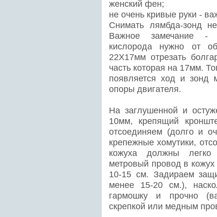
женский фен;
не очень кривые руки - ва
Снимать лямбда-зонд н
Важное замечание - ч
кислорода нужно от об
22Х17мм отрезать болга
часть которая на 17мм. Т
появляется ход и зонд 
опоры двигателя.
На заглушенной и остуж
10мм, крепящий кроншт
отсоединяем (долго и оч
крепежные хомутики, отс
кожуха должны легко 
метровый провод в кожух 
10-15 см. Задираем защ
менее 15-20 см.), наск
гармошку и прочно (ва
скрепкой или медным про