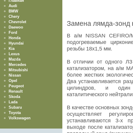
Главная
Audi
BMW
Chery
Chevrolet
Замена лямда-зонд н
Daewoo
Ford
В а/м NISSAN CEFIRO/M
Honda
подогреваемые циркони
Hyundai
резьбы 18х1,5 мм.
Kia
Lexus
Mazda
В отличии от одного ЛЗ
Mercedes
катализатором, на а/м M
Mitsubishi
более жестких экологиче
Nissan
Opel
Два устанавливается раз
Peugeot
цилиндров, и один
Renault
каталитического нейтрали
Skoda
Lada
В качестве основных зонд
Subaru
Toyota
осуществляет регулиро
Volkswagen
устанавливаются 3-х п
выходе после катализато