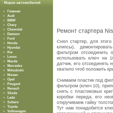
Марки автомобилей
Главная
Audi
BMW
Chery
Chevrolet
Ремонт стартера Nis
Daewoo
Ford
Снял стартер, для этого
Honda
клипсы), демонтирова
Hyundai
фильтром отсоединить о
Kia
Lexus
использовать ключ на 1
Mazda
датчик, его отсоединять 
Mercedes
хватило чтоб положить кр
Mitsubishi
Nissan
Opel
Снимаем пластик под фил
Peugeot
фильтром (ключ 10), прип
Renault
снять с пластиковых кре
Skoda
коробки переда, его нео
Lada
откручиваем гайку толсто
Subaru
Toyota
Тут нам понадобится клю
Volkswagen