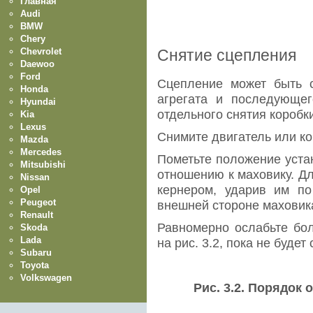
Главная
Audi
BMW
Chery
Chevrolet
Снятие сцепления
Daewoo
Ford
Сцепление может быть с
Honda
агрегата и последующег
Hyundai
отдельного снятия коробк
Kia
Lexus
Снимите двигатель или к
Mazda
Mercedes
Пометьте положение уста
Mitsubishi
отношению к маховику. Д
Nissan
кернером, ударив им п
Opel
Peugeot
внешней стороне маховик
Renault
Равномерно ослабьте бол
Skoda
Lada
на рис. 3.2, пока не буде
Subaru
Toyota
Volkswagen
Рис
. 3.2.
Порядок
о