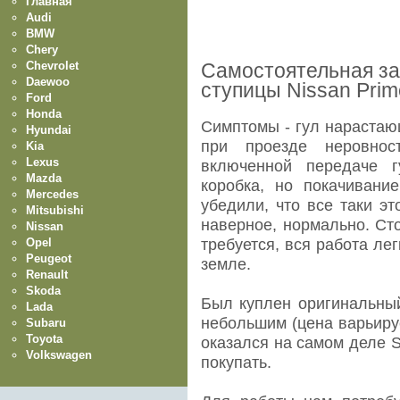
Главная
Audi
BMW
Chery
Chevrolet
Самостоятельная за
Daewoo
ступицы Nissan Prim
Ford
Honda
Симптомы - гул нарастаю
Hyundai
при проезде неровно
Kia
Lexus
включенной передаче г
Mazda
коробка, но покачивани
Mercedes
убедили, что все таки эт
Mitsubishi
наверное, нормально. Ст
Nissan
Opel
требуется, вся работа ле
Peugeot
земле.
Renault
Skoda
Был куплен оригинальный
Lada
небольшим (цена варьируе
Subaru
Toyota
оказался на самом деле S
Volkswagen
покупать.