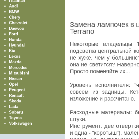
Главная
Audi
BMW
Chery
Chevrolet
Замена лампочек в 
Daewoo
Terrano
Ford
Honda
Некоторые владельцы T
Hyundai
подсветка центральной к
Kia
Lexus
не хуже, чем у большинст
Mazda
она не светится? Наверно
Mercedes
Просто поменяйте их...
Mitsubishi
Nissan
Opel
Уровень исполнителя: "ч
Peugeot
совсем из задницы. Кст
Renault
изложение и рассчитано.
Skoda
Lada
Расходные материалы: б
Subaru
Toyota
штуки.
Volkswagen
Инструмент: две отвертки
и одна - "коротыш"), мале