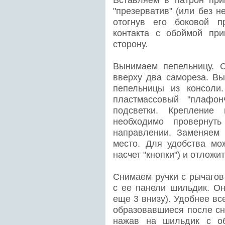
Вставляем в патрон при
"презерватив" (или без н
отогнув его боковой п
контакта с обоймой при
сторону.
Вынимаем пепельницу. 
вверху два самореза. В
пепельницы из консоли
пластмассовый "плафон
подсветки. Крепление 
необходимо проверну
направлении. Заменяем 
место. Для удобства мож
насчет "кнопки") и отложи
Снимаем ручки с рычагов
с ее панели шильдик. Он
еще 3 внизу). Удобнее вс
образовавшиеся после сн
нажав на шильдик с об