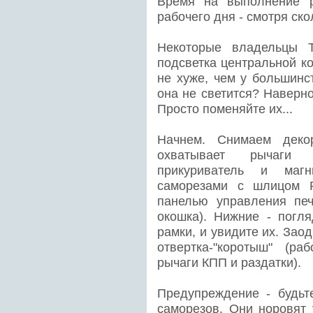
Время на выполнение р
рабочего дня - смотря ско
Некоторые владельцы T
подсветка центральной к
не хуже, чем у большинст
она не светится? Наверно
Просто поменяйте их...
Начнем. Снимаем декор
охватывает рычаги пе
прикуриватель и магн
саморезами с шлицом P
панелью управления печ
окошка). Нижние - пог
рамки, и увидите их. Зао
отвертка-"коротыш" (р
рычаги КПП и раздатки).
Предупреждение - будьт
саморезов. Они норовят 