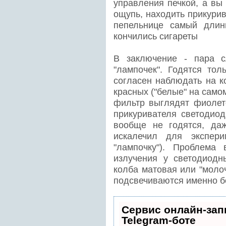
управления печкой, а вы
ощупь, находить прикурив
пепельнице самый длин
кончились сигареты
В заключение - пара с
"лампочек". Годятся тол
согласен наблюдать на 
красных ("белые" на само
фильтр выглядят фиолет
прикуривателя светодио
вообще не годятся, да
искалечил для экспери
"лампочку"). Проблема 
излучения у светодиодн
колба матовая или "моло
подсвечиваются именно б
Сервис онлайн-зап
Telegram-боте