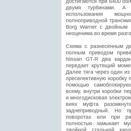
достигаются при 6400 об/
двумя турбинами. А 
использования мощ
полноприводной трансмис
Borg Warner с двойным 
неоценима во время разго
Схема с разнесенным дв
полным приводом приве
Nissan GT-R два кардан
передает крутящий момен
Далее тяга через один из
преселективную коробку 
помощью самоблокирую
всему, внутри коробки п
и многодисковая электро
виях муфта разомкну
заднеприводный. Но п
поворотах или при раз
полностью замыкает му
двойной стальной кар