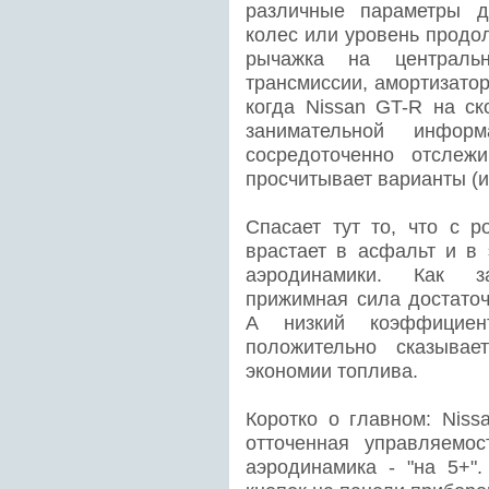
различные па­раметры 
колес или уровень продо
рычажка на централь
трансмиссии, амортизато
когда Nissan GT-R на ск
занимательной инфо
сосредоточенно отслеж
просчитывает варианты (и
Спасает тут то, что с р
врастает в асфальт и в 
аэродинамики. Как з
прижимная сила достаточ
А низкий коэффициент
положительно сказывае
экономии топлива.
Коротко о главном: Niss
отточенная управляемос
аэродинамика - "на 5+"