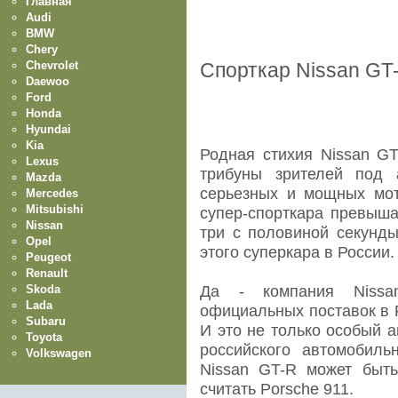
Главная
Audi
BMW
Chery
Chevrolet
Спорткар Nissan GT
Daewoo
Ford
Honda
Hyundai
Kia
Родная стихия Nissan GT
Lexus
трибуны зрителей под 
Mazda
серьезных и мощных мот
Mercedes
Mitsubishi
супер-спорткара превышае
Nissan
три с половиной секунды
Opel
этого суперкара в России.
Peugeot
Renault
Skoda
Да - компания Nissan
Lada
официальных поставок в 
Subaru
И это не только особый 
Toyota
российского автомобиль
Volkswagen
Nissan GT-R может быт
считать Porsche 911.