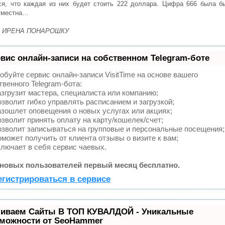
ся, что каждая из них будет стоить 222 доллара. Цифра 666 была б
уместна…
: ИРЕНА ПОНАРОШКУ
вис онлайн-записи на собственном Telegram-боте
обуйте сервис онлайн-записи VisitTime на основе вашего
твенного Telegram-бота:
згрузит мастера, специалиста или компанию;
зволит гибко управлять расписанием и загрузкой;
зошлет оповещения о новых услугах или акциях;
зволит принять оплату на карту/кошелек/счет;
зволит записываться на групповые и персональные посещения;
может получить от клиента отзывы о визите к вам;
лючает в себя сервис чаевых.
новых пользователей первый месяц бесплатно.
егистрироваться в сервисе
иваем Сайты В ТОП КУВАЛДОЙ - Уникальные
можности от SeoHammer