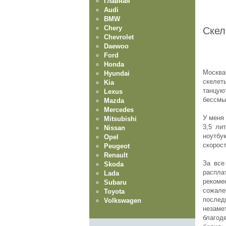
Главная
Audi
BMW
Chery
Скел
Chevrolet
Daewoo
Ford
Honda
Москва
Hyundai
скелет
Kia
танцу
Lexus
бессмы
Mazda
Mercedes
У меня 
Mitsubishi
3,5 ли
Nissan
ноутбу
Opel
скорост
Peugeot
Renault
За все
Skoda
распла
Lada
реком
Subaru
сожале
Toyota
послед
Volkswagen
незам
благод