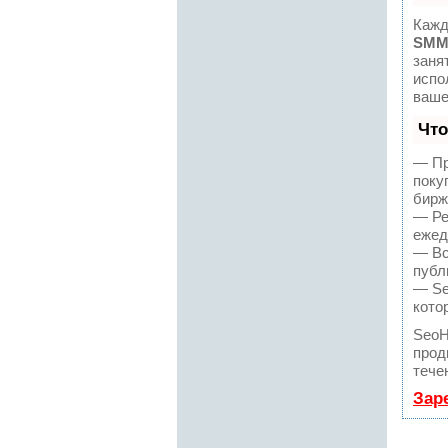
Кажд
SMM
заня
испо
ваше
Что
— Пр
поку
бирж
— Ре
ежед
— Вс
публ
— Se
кото
SeoH
прод
тече
Зар