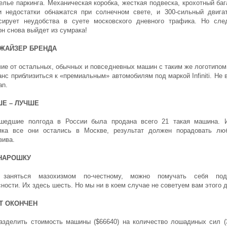
елье паркинга. Механическая коробка, жесткая подвеска, крохотный баг
и недостатки обнажатся при солнечном свете, и 300-сильный двига
сирует неудобства в суете московского дневного трафика. Но сл
он снова выйдет из сумрака!
ЖАЙЗЕР БРЕНДА
чие от остальных, обычных и повседневных машин с таким же логотипом,
анс приблизиться к «премиальным» автомобилям под маркой Infiniti. Не 
an.
Е – ЛУЧШЕ
шедшие полгода в России была продана всего 21 такая машина. 
яка все они остались в Москве, результат должен порадовать лю
зива.
НАРОШКУ
 заняться мазохизмом по-честному, можно помучать себя под
ности. Их здесь шесть. Но мы ни в коем случае не советуем вам этого 
Т ОКОНЧЕН
азделить стоимость машины ($66640) на количество лошадиных сил (3