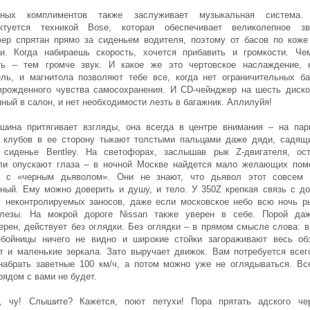
ьных комплиментов также заслуживает музыкальная система. 
ктуется техникой Bose, которая обеспечивает великолепное зв
ер спрятан прямо за сиденьем водителя, поэтому от басов по коже
и. Когда набираешь скорость, хочется прибавить и громкости. Ч
ть – тем громче звук. И какое же это чертовское наслаждение, 
ель, и магнитола позволяют тебе все, когда нет ограничительных ба
врожденного чувства самосохранения. И CD-чейнджер на шесть диско
ный в салон, и нет необходимости лезть в багажник. Аллилуйя!
шина притягивает взгляды, она всегда в центре внимания – на пар
 клубов в ее сторону тыкают толстыми пальцами даже дяди, садящ
 сиденье Bentley. На светофорах, заслышав рык Z-двигателя, ос
ли опускают глаза – в ночной Москве найдется мало желающих пом
 с «черным дьяволом». Они не знают, что дьявол этот совсем 
ный. Ему можно доверить и душу, и тело. У 350Z крепкая связь с до
х неконтролируемых заносов, даже если московское небо всю ночь р
лезы. На мокрой дороге Nissan также уверен в себе. Порой да
ерен, действует без оглядки. Без оглядки – в прямом смысле слова: в
-бойницы ничего не видно и широкие стойки загораживают весь об
т и маленькие зеркала. Зато выручает движок. Вам потребуется всего
набрать заветные 100 км/ч, а потом можно уже не оглядываться. Вс
рядом с вами не будет.
, чу! Слышите? Кажется, поют петухи! Пора прятать адского че