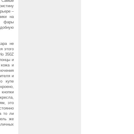
 Самые
оистину
рьере –
ники на
е, фары
добную
кара не
я этого
Но 350Z
понцы и
 кожа и
ючения
ителя и
го купе
кроено,
 кнопки
кресла,
ям, это
стоянно
а то ли
тель же
зличных