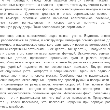
. И не прогадали. Перед этой машиной хочется стоять часами.
лительные могут стоять на коленях – красота этого мускулистого купе в
на преклонения. Идеальные формы, масса неожиданных находок в эксте
кого плагиата. Удивляют длинные и тонкие вертикальные поворот
ем бампере, огромные колеса вызывают благоговейное почтени
ляют своим великолепием, и скорее хочется потянуть за у
ованную ручку двери. Тоже расположенную вертикально.
нах спортивных автомобилей редко бывает уютно. Водитель спорт
 расслабляться за рулем, и конструкторы интерьера обычно делают дл
зможное, а пассажирское сиденье ставят здесь и вовсе из вежливости. 
енный спортивный автомобиль. «Уж делать, так делать», – подумали я
ли салон этого купе по всем законам фен-шуй. Высококачественная
рованные детали, прекрасная эргономика руля и рычага перекл
тей, обширный электропакет, вместительные бардачки за сиденьями вод
ира, удобный подлокотник со встроенными ящиками. Внутри это
ает ощущение уюта, комфорта и защищенности. Здесь все ладно с
 подогнано и все на своих местах. Особенно удачно расположены
ровки водительского сиденья – прямо под правой рукой на поверхности 
ти сантиметрах от рычага переключения скоростей. Нам, ночным фе
но необходимо – сегодня на каблуках, завтра на платформе – по
ится корректировать положение кресла. Интересный факт: пепельниц
твует, то ли расположена так, что найти ее невозможно. Прикурива
тся у колен пассажира, что несколько неудобно при зарядке ра
онных дивайсов.