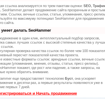
ая ссылка анализируется по трем пакетам оценки:
SEO, Трафик
.
SeoHammer делает продвижение сайта прозрачным и простым
тием. Ссылки, вечные ссылки, статьи, упоминания, пресс-релизы
льзуйте по максимуму потенциал SeoHammer для продвижения
го сайта.
 умеет делать SeoHammer
одвижение в один клик, интеллектуальный подбор запросов,
пка самых лучших ссылок с высокой степенью качества у лучш
 ссылок.
гулярная проверка качества ссылок по более чем 100 показате
невный пересчет показателей качества проекта.
е известные форматы ссылок: арендные ссылки, вечные ссылк
икации (упоминания, мнения, отзывы, статьи, пресс-релизы).
oHammer покажет, где рост или падение, а также запросы, на
рые нужно обратить внимание.
ammer еще предоставляет технологию
Буст
, она ускоряет
вижение в десятки раз, а первые результаты появляются уже в
ние первых 7 дней.
егистрироваться и Начать продвижение