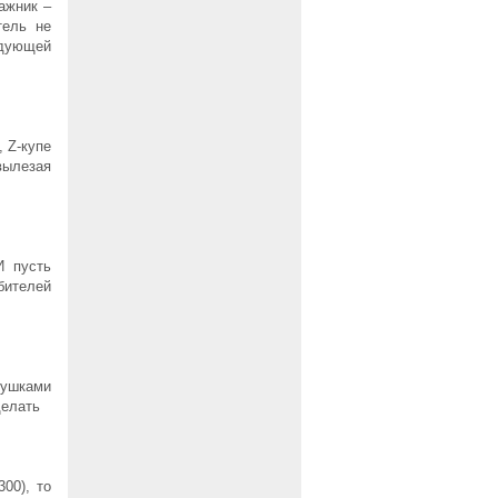
ажник –
тель не
едующей
 Z-купе
вылезая
И пусть
бителей
ушками
делать
00), то