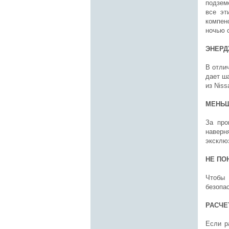
подзем
все эт
компен
ночью 
ЭНЕРД
В отли
дает ш
из Niss
МЕНЬШ
За про
наверн
эксклю
НЕ ПО
Чтобы
безопас
РАСЧЕ
Если р