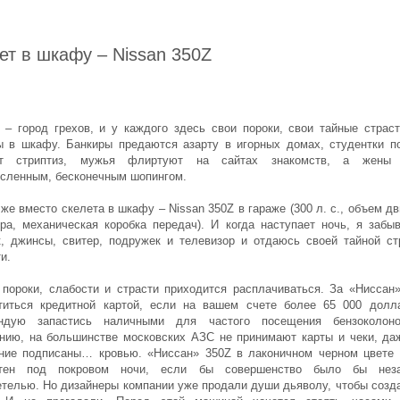
ет в шкафу – Nissan 350Z
 – город грехов, и у каждого здесь свои пороки, свои тайные страст
ы в шкафу. Банкиры предаются азарту в игорных домах, студентки п
ют стриптиз, мужья флиртуют на сайтах знакомств, а жены 
сленным, бесконечным шопингом.
же вместо скелета в шкафу – Nissan 350Z в гараже (300 л. с., объем д
тра, механическая коробка передач). И когда наступает ночь, я забы
к, джинсы, свитер, подружек и телевизор и отдаюсь своей тайной ст
и.
 пороки, слабости и страсти приходится расплачиваться. За «Нисcан
титься кредитной картой, если на вашем счете более 65 000 долл
ендую запастись наличными для частого посещения бензоколон
нию, на большинстве московских АЗС не принимают карты и чеки, да
ние подписаны… кровью. «Ниссан» 350Z в лаконичном черном цвете
етен под покровом ночи, если бы совершенство было бы неза
етелью. Но дизайнеры компании уже продали души дьяволу, чтобы созда