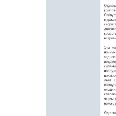
Отдел
компле
Сабвуф
мурашк
скорос
двигат
кроме 
встроен
Эта ма
ночных
заднее
водите
силами
послуш
никаки
льет с
самоув
окошки
спасаю
чтобы 
никого 
Однако