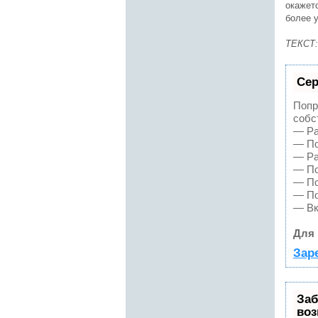
окажет
более 
ТЕКСТ
Сер
Попр
собс
— Ра
— По
— Ра
— По
— По
— По
— Вк
Для 
Зар
Заб
воз