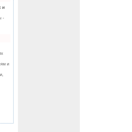
 и
 -
их
лям и
и,