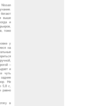
Nissan
учание.
 бегают
ем выше
когда и
рьеров,
в, тоже
ковке у
иеся на
тальные
ериться
ручной,
рогой –
ыдает и
же чуть
 задние
зор. Не
 5,8 с,
е равно
ртягу в