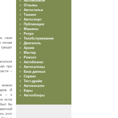
Автомобили
Отзывы
Автостатьи
Тюнинг
Автоспорт
Публикации
Машины
Ретро
и, свои
Техобслуживание
о ночам
Двигатель
грешат
Архив
Мастер
Ремонт
вигателя
Автобизнес
ваю про
Автосалоны
расти –
База данных
Сервис
Тест-драйв
» можно
Автокаталог
аров. И
Кары
ок – к
Автообзоры
же если
 был бы
метной
ть этот