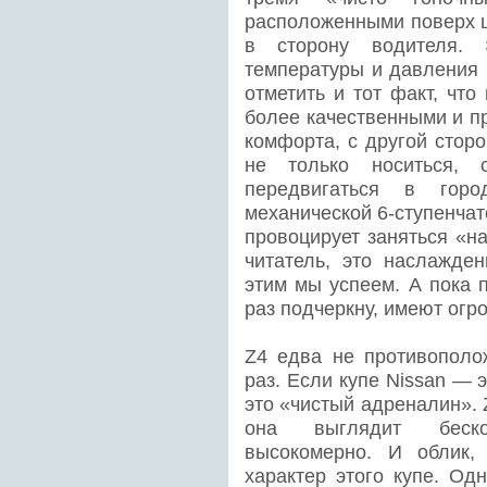
расположенными поверх ц
в сторону водителя. 
температуры и давления 
отметить и тот факт, чт
более качественными и п
комфорта, с другой стор
не только носиться, 
передвигаться в горо
механической 6-ступенчат
провоцирует заняться «н
читатель, это наслажден
этим мы успеем. А пока
раз подчеркну, имеют огр
Z4 едва не противополо
раз. Если купе Nissan —
это «чистый адреналин». Z
она выглядит беско
высокомерно. И облик,
характер этого купе. Од