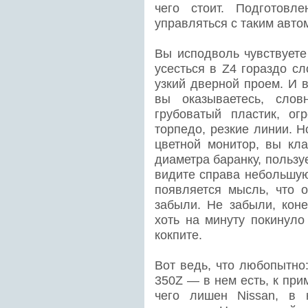
чего стоит. Подготовл
управляться с таким авто
Вы исподволь чувствуете
усесться в Z4 гораздо сл
узкий дверной проем. И 
вы оказываетесь, слов
грубоватый пластик, ог
торпедо, резкие линии. 
цветной монитор, вы кла
диаметра баранку, пользу
видите справа небольшую
появляется мысль, что 
забыли. Не забыли, коне
хоть на минуту покинуло
кокпите.
Вот ведь, что любопытно
350Z — в нем есть, к при
чего лишен Nissan, в 