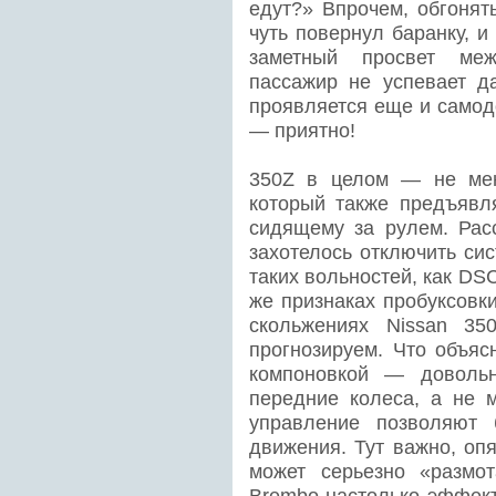
едут?» Впрочем, обгонят
чуть повернул баранку, и
заметный просвет ме
пассажир не успевает д
проявляется еще и самод
— приятно!
350Z в целом — не мен
который также предъявл
сидящему за рулем. Расс
захотелось отключить сис
таких вольностей, как DS
же признаках пробуксовки
скольжениях Nissan 35
прогнозируем. Что объяс
компоновкой — довольн
передние колеса, а не 
управление позволяют 
движения. Тут важно, опя
может серьезно «размо
Brembo настолько эффект