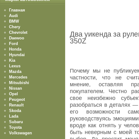
Главная
Audi
BMW
Chery
Chevrolet
Два уикенда за рул
Daewoo
350Z
Ford
Honda
Hyundai
Kia
Lexus
Почему мы не публикуем
Mazda
частности, что не счи
Mercedes
Mitsubishi
мнение, оставляя п
Nissan
покупателем. Честно ра
Opel
свое неизбежно субъек
Peugeot
разобраться в деталях —
Renault
Skoda
его возможности само
Lada
руководствуясь эмоциями
Subaru
вроде как отнять у чело
Toyota
быть неверным с моей то
Volkswagen
выбор. Да простит меня