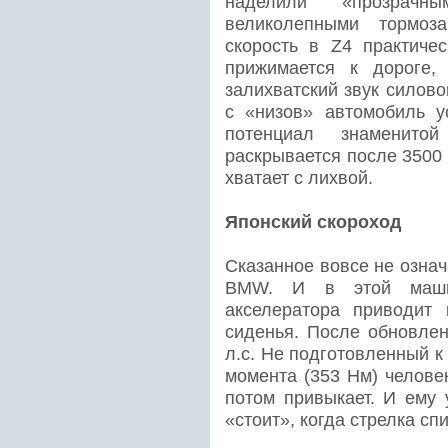
наделили «прозрач
великолепными тормоз
скорость в Z4 практиче
прижимается к дороге,
залихватский звук силово
с «низов» автомобиль у
потенциал знаменито
раскрывается после 3500
хватает с лихвой.
Японский скороход
Сказанное вовсе не означ
BMW. И в этой маши
акселератора приводит
сиденья. После обновлен
л.с. Не подготовленный к
момента (353 Нм) человек
потом привыкает. И ему 
«стоит», когда стрелка сп