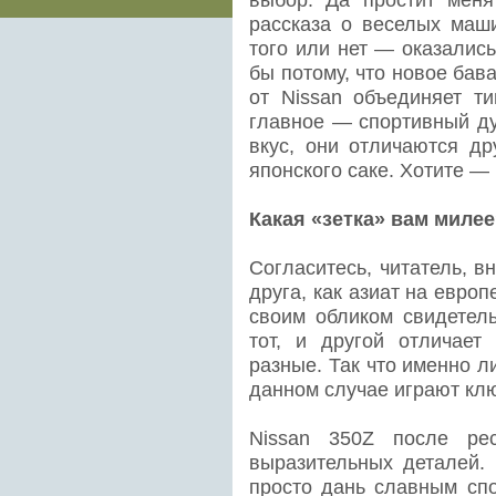
рассказа о веселых маш
того или нет — оказалис
бы потому, что новое бав
от Nissan объединяет ти
главное — спортивный ду
вкус, они отличаются др
японского саке. Хотите —
Какая «зетка» вам миле
Согласитесь, читатель, 
друга, как азиат на евро
своим обликом свидетел
тот, и другой отличает
разные. Так что именно 
данном случае играют кл
Nissan 350Z после рес
выразительных деталей. 
просто дань славным сп