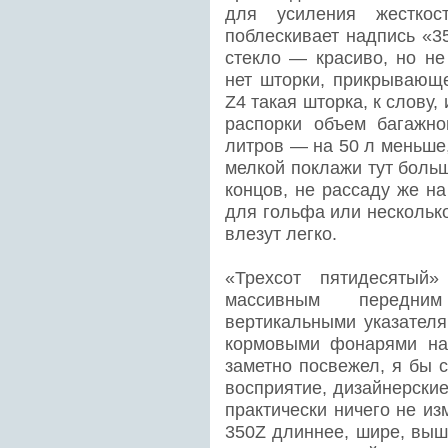
для усиления жесткос
поблескивает надпись «3
стекло — красиво, но не
нет шторки, прикрывающе
Z4 такая шторка, к слову,
распорки объем багажно
литров — на 50 л меньше
мелкой поклажи тут больш
концов, не рассаду же на
для гольфа или несколько
влезут легко.
«Трехсот пятидесятый
массивным передн
вертикальными указател
кормовыми фонарями на
заметно посвежел, я бы 
восприятие, дизайнерски
практически ничего не из
350Z длиннее, шире, выш