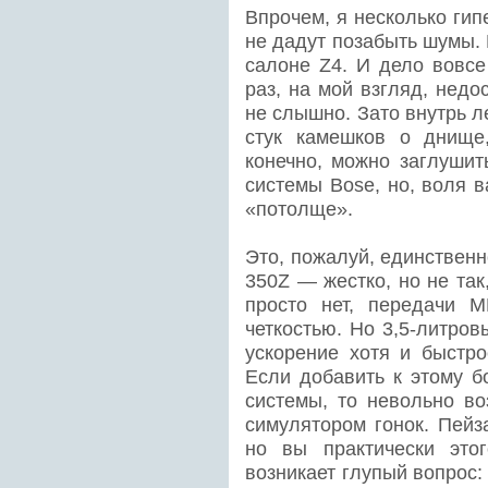
Впрочем, я несколько ги
не дадут позабыть шумы. В
салоне Z4. И дело вовсе
раз, на мой взгляд, недо
не слышно. Зато внутрь л
стук камешков о днище,
конечно, можно заглуши
системы Bose, но, воля 
«потолще».
Это, пожалуй, единственн
350Z — жестко, но не так
просто нет, передачи 
четкостью. Но 3,5-литров
ускорение хотя и быстро
Если добавить к этому б
системы, то невольно в
симулятором гонок. Пейз
но вы практически это
возникает глупый вопрос: