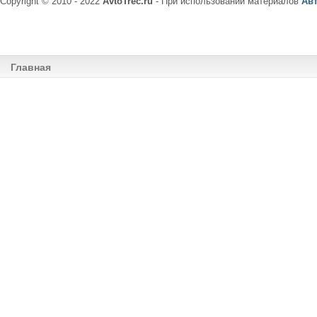
Copyright © 2010 - 2022
AvtoTrec.ru
- При использовании материалов
Ав
Главная