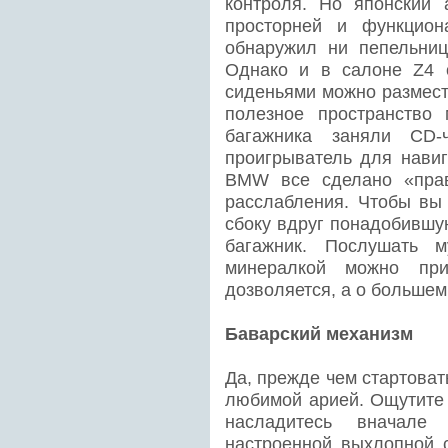
контроля. Но японский 
просторней и функцион
обнаружил ни пепельниц
Однако и в салоне Z4 
сиденьями можно размест
полезное пространство
багажника заняли CD
проигрыватель для навиг
BMW все сделано «пра
расслабления. Чтобы вы 
сбоку вдруг понадобившу
багажник. Послушать 
минералкой можно пр
дозволяется, а о большем
Баварский механизм
Да, прежде чем стартовать
любимой арией. Ощутите 
насладитесь вначале
настроенной выхлопной 