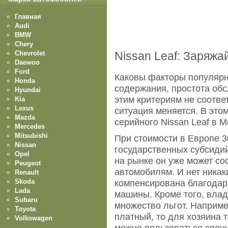
Главная
Audi
BMW
Chery
Chevrolet
Nissan Leaf: Заряжай
Daewoo
Ford
Каковы факторы популярно
Honda
содержания, простота обс
Hyundai
этим критериям не соотве
Kia
Lexus
ситуация меняется. В это
Mazda
серийного Nissan Leaf в М
Mercedes
Mitsubishi
При стоимости в Европе 3
Nissan
государственных субсидий
Opel
на рынке он уже может с
Peugeot
автомобилям. И нет никак
Renault
Skoda
компенсирована благодар
Lada
машины. Кроме того, вла
Subaru
множество льгот. Наприме
Toyota
платный, то для хозяина т
Volkswagen
можно пользоваться спец