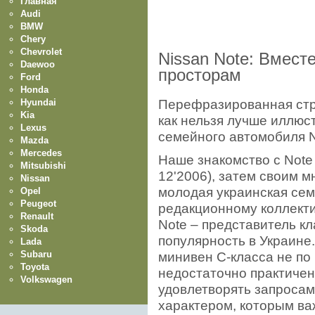
Главная
Audi
BMW
Chery
Chevrolet
Nissan Note: Вместе
Daewoo
просторам
Ford
Honda
Hyundai
Перефразированная стро
Kia
как нельзя лучше иллюс
Lexus
семейного автомобиля N
Mazda
Mercedes
Наше знакомство с Note
Mitsubishi
12'2006), затем своим 
Nissan
молодая украинская сем
Opel
Peugeot
редакционному коллектив
Renault
Note – представитель к
Skoda
популярность в Украине.
Lada
Subaru
минивен C-класса не по 
Toyota
недостаточно практичен
Volkswagen
удовлетворять запросам
характером, которым ва