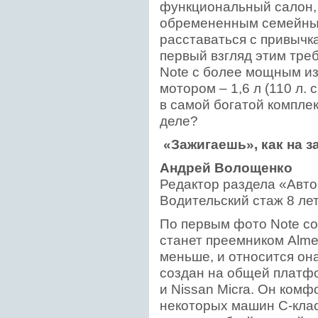
функциональный салон, 
обремененным семейны
расставаться с привычк
первый взгляд этим тре
Note с более мощным из
мотором – 1,6 л (110 л.
в самой богатой комплек
деле?
«Зажигаешь», как на з
Андрей Волощенко
Редактор раздела «Авто
Водительский стаж 8 лет.
По первым фото Note со
станет преемником Alme
меньше, и относится она
создан на общей платфо
и Nissan Micra. Он ком
некоторых машин С-клас