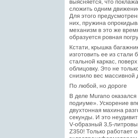
выясняется, что поклаж
сложить одним движение
Для этого предусмотрены
них, пружина опрокидыв
механизм в это же время
образуется ровная погр
Кстати, крышка багажни
изготовить ее из стали
стальной каркас, повер
облицовку. Это не тольк
снизило вес массивной д
По любой, но дороге
В деле Murano оказался
подиуме». Ускорение вп
двухтонная махина разго
секунды. И это неудивит
V-образный 3,5-литровый
Z350! Только работает о