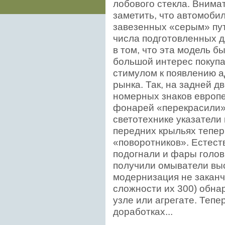
лобового стекла. Внима
заметить, что автомобил
завезенных «серым» пут
числа подготовленных д
в том, что эта модель 
большой интерес покупа
стимулом к появлению а
рынка. Так, на задней д
номерных знаков европе
фонарей «перекрасили» 
светотехнике указатели
передних крыльях тепер
«поворотников». Естест
подогнали и фары головн
получили омыватели выс
модернизация не заканч
сложности их 300) обна
узле или агрегате. Тепе
доработках...