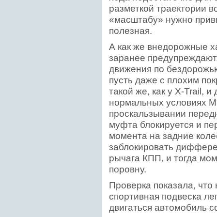
разметкой траектории в
«масштабу» нужно привы
полезная.
А как же внедорожные 
заранее предупреждают,
движения по бездорожью
пусть даже с плохим по
такой же, как у X-Trail, 
нормальных условиях M
проскальзывании перед
муфта блокируется и пе
момента на задние коле
заблокировать диффере
рычага КПП, и тогда мо
поровну.
Проверка показала, что
спортивная подвеска ле
двигаться автомобиль с