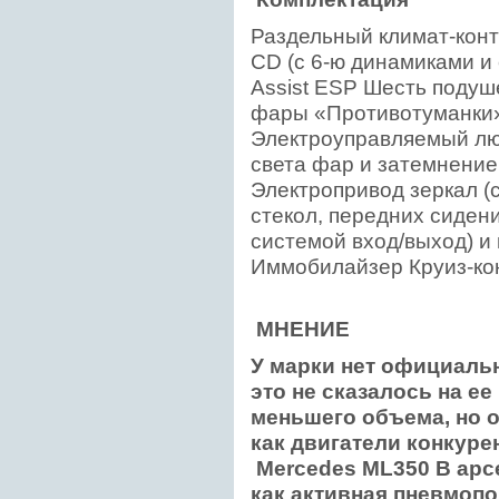
Раздельный климат-контр
CD (с 6-ю динамиками 
Assist ESP Шесть подуш
фары «Противотуманки»
Электроуправляемый лю
света фар и затемнение
Электропривод зеркал (
стекол, передних сидени
системой вход/выход) и 
Иммобилайзер Круиз-ко
МНЕНИЕ
У марки нет официальн
это не сказалось на е
меньшего объема, но о
как двигатели конкуре
Mercedes ML350
В арс
как активная пневмопод