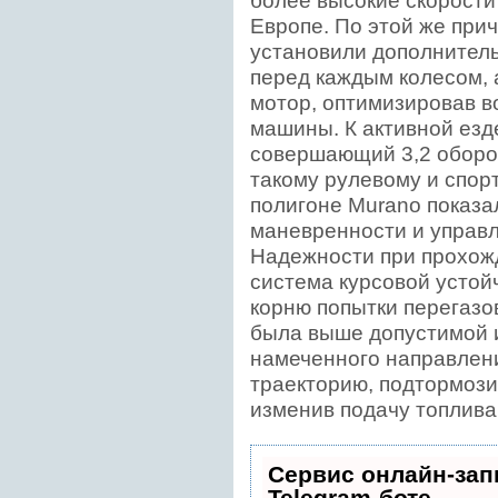
более высокие скорости
Европе. По этой же при
установили дополнител
перед каждым колесом, 
мотор, оптимизировав 
машины. К активной езде
совершающий 3,2 оборот
такому рулевому и спор
полигоне Murano показал
маневренности и управл
Надежности при прохож
система курсовой устой
корню попытки перегазов
была выше допустимой 
намеченного направлен
траекторию, подтормози
изменив подачу топлива
Сервис онлайн-зап
Telegram-боте