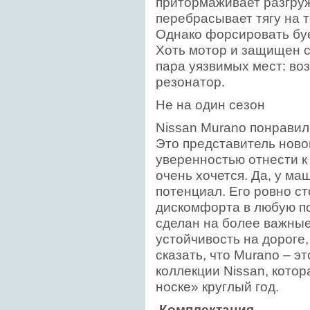
притормаживает разгру
перебрасывает тягу на т
Однако форсировать буе
Хоть мотор и защищен с
пара уязвимых мест: во
резонатор.
Не на один сезон
Nissan Murano понравилс
Это представитель ново
уверенностью отнести к
очень хочется. Да, у м
потенциал. Его ровно ст
дискомфорта в любую по
сделан на более важные
устойчивость на дороге
сказать, что Murano – э
коллекции Nissan, кото
носке» круглый год.
Комплектация