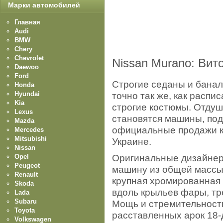
Марки автомобилей
Главная
Audi
BMW
Chery
Chevrolet
Nissan Murano: Вит
Daewoo
Ford
Строгие седаны и бана
Honda
Hyundai
точно так же, как распи
Kia
строгие костюмы. Отдуш
Lexus
становятся машины, под
Mazda
официальные продажи к
Mercedes
Mitsubishi
Украине.
Nissan
Оригинальные дизайнер
Opel
Peugeot
машину из общей массы.
Renault
крупная хромированная
Skoda
вдоль крыльев фары, тре
Lada
Subaru
Мощь и стремительность
Toyota
расставленных арок 18-
Volkswagen