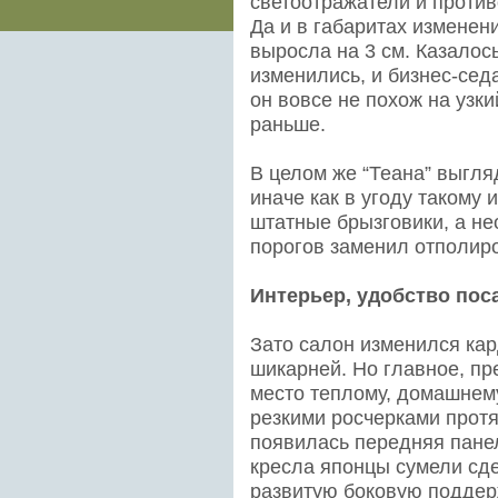
светоотражатели и проти
Да и в габаритах измене
выросла на 3 см. Казалос
изменились, и бизнес-сед
он вовсе не похож на узки
раньше.
В целом же “Теана” выгля
иначе как в угоду такому
штатные брызговики, а н
порогов заменил отполир
Интерьер, удобство пос
Зато салон изменился кар
шикарней. Но главное, пр
место теплому, домашнему
резкими росчерками протя
появилась передняя пане
кресла японцы сумели сде
развитую боковую поддер