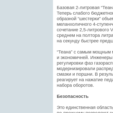
Базовая 2-литровая “Теан
Теперь слабого бюджетного
образной “шестерки” объе
меланхоличного 4-ступенч
сочетание 2,5-литрового 
среднем на полтора литр
на секунду быстрее пред
“Теана” с самым мощным 
и экономичней. Инженеры
регулировки фаз газорасп
модернизировали распред
смазки и поршни. В резул
реагирует на нажатие пед
набора оборотов.
Безопасность
Это единственная область
по-прежнему позволяют се