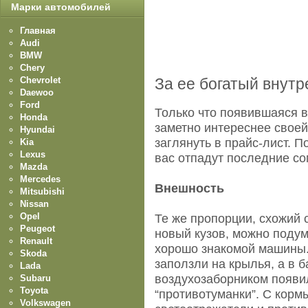
Марки автомобилей
Главная
Audi
BMW
Chery
Chevrolet
За ее богатый внут
Daewoo
Ford
Только что появившаяся в
Honda
заметно интереснее свое
Hyundai
заглянуть в прайс-лист. П
Kia
Lexus
вас отпадут последние со
Mazda
Mercedes
Внешность
Mitsubishi
Nissan
Opel
Те же пропорции, схожий с
Peugeot
новый кузов, можно подум
Renault
хорошо знакомой машины.
Skoda
заползли на крылья, а в 
Lada
воздухозаборником появи
Subaru
Toyota
“противотуманки”. С кор
Volkswagen