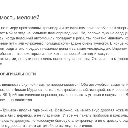
мость мелочей
, не в меру прожорливы, громоздки и не слишком приспособлены к энерг
вот мой взгляд на большие полноприводники. Но, положа руку на сердце
сь: когда подобный автомобиль попадает в руки, так приятно миновать 
ные пути или «лежачего полицейского» (даже очень тучного). В конце к
гом ради этого и отдают немалые деньги за такие «вездеходы». Впрочем
абывать, что некоторые из них хоть на первый взгляд и кажутся
ожниками, по сути всего лишь высокие универсалы. Отличия – в мелочах
х.
 ОРИГИНАЛЬНОСТИ
ь внешность скучной язык не поворачивается! Оба автомобиля заметны 
разны. «Ниссан-Мурано» не только стремительней, изящней, но и веселе
у-В9 Трибека» излишне серьезно, если не сказать угрюмо и насуплено. 
ное… на любителя.
 «Трибека» вполне гармонична. Возможно, на чей-то вкус дорогая кожа 
ась бы с деревом, а не пластиком. И все же панель приборов и консоль
нающие дорогую, но массовую бытовую электронику, а не отцовскую ра
лого дерева, в таком автомобиле выглядят логичнее.