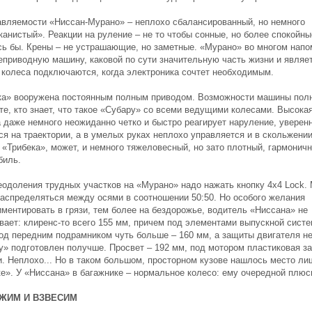
авляемости «Ниссан-Мурано» – неплохо сбалансированный, но немного
анистый». Реакции на руление – не то чтобы сонные, но более спокойны
сь бы. Крены – не устрашающие, но заметные. «Мурано» во многом напо
еприводную машину, каковой по сути значительную часть жизни и являет
 колеса подключаются, когда электроника сочтет необходимым.
ка» вооружена постоянным полным приводом. Возможности машины пол
те, кто знает, что такое «Субару» со всеми ведущими колесами. Высока
 даже немного неожиданно четко и быстро реагирует наруление, уверен
я на траектории, а в умелых руках неплохо управляется и в скольжении
 «Трибека», может, и немного тяжеловесный, но зато плотный, гармонич
биль.
еодоления трудных участков на «Мурано» надо нажать кнопку 4х4 Lock.
распределяться между осями в соотношении 50:50. Но особого желания
иментировать в грязи, тем более на бездорожье, водитель «Ниссана» не
вает: клиренс-то всего 155 мм, причем под элементами выпускной систе
Под передним подрамником чуть больше – 160 мм, а защиты двигателя не
у» подготовлен получше. Просвет – 192 мм, под мотором пластиковая з
и. Неплохо... Но в таком большом, просторном кузове нашлось место ли
ке». У «Ниссана» в багажнике – нормальное колесо: ему очередной плюс
ЖИМ И ВЗВЕСИМ