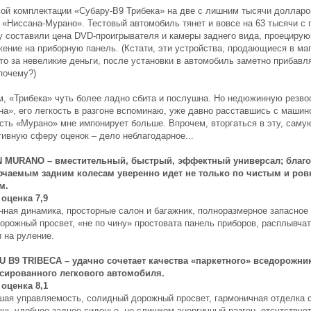
вой комплектации «Субару-В9 Трибека» на две с лишним тысячи долларо
 «Ниссана-Мурано». Тестовый автомобиль тянет и вовсе на 63 тысячи с 
у составили цена DVD-проигрывателя и камеры заднего вида, проециру
жение на приборную панель. (Кстати, эти устройства, продающиеся в маг
то за невеликие деньги, после установки в автомобиль заметно прибавл
почему?)
м, «Трибека» чуть более ладно сбита и послушна. Но недюжинную резво
на», его легкость в разгоне вспоминаю, уже давно расставшись с машино
сть «Мурано» мне импонирует больше. Впрочем, вторгаться в эту, саму
тивную сферу оценок – дело неблагодарное...
 MURANO – вместительный, быстрый, эффектный универсал; благ
чаемым задним колесам уверенно идет не только по чистым и ро
м.
оценка 7,9
нная динамика, просторные салон и багажник, полноразмерное запасное 
дорожный просвет, «не по чину» простовата панель приборов, расплывча
 на руление.
 B9 TRIBECA – удачно сочетает качества «паркетного» вседорожни
сированного легкового автомобиля.
оценка 8,1
шая управляемость, солидный дорожный просвет, гармоничная отделка 
ень удобное заднее сиденье, не слишком энергичный разгон, отсутствуе