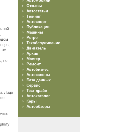
Автомобили
Отзывы
Автостатьи
Тюнинг
Автоспорт
Публикации
ичной
Машины
,
Ретро
ходом
Техобслуживание
онцов,
Двигатель
, не
Архив
Мастер
, но
Ремонт
Автобизнес
Автосалоны
База данных
Сервис
и
Тест-драйв
й. Лицо
Автокаталог
Все
Кары
Автообзоры
лучше
,
диолу