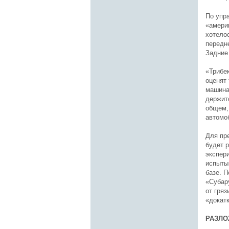
По упр
«америк
хотело
передн
Задние
«Трибе
оценят 
машина
держитс
общем,
автомо
Для пр
будет 
экспер
испыты
базе. 
«Субар
от гряз
«докат
РАЗЛО