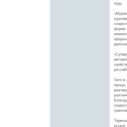
езду.
«Муран
удалив
скорос
форме 
немного
предела
критиче
«Субару
автомо
свойст
россий
Зато в
проще,
реагир
разгоня
Благод
скорос
трансм
Тормоза
кстати,