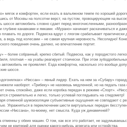
о» мягок и комфортен, если ехать в вальяжном темпе по хорошей дороге
шись от Москвы на полсотни верст, на пустом, провоцирующем на высо
ть шоссе автомобиль словно сдает перед многочисленными, разнообраз
и глубине канавками и ямками. «Мурано» начинает раскачиваться и даж
 плавать по дороге. Подвеска вдруг с лязгом срабатывает практически 
, а ведь под колесами – не самая крупная неровность. Несолидно! Коне
ского поведения очень далеко, но впечатление портит.
» – более собранный, крепко сбитый. Подвеска, как у породистого легко
биля, плотная – на ухабы реагирует стоически. При этом зубодробильны
в автомобиль не проявляет. Езда комфортна, насколько это вообще доп
ские шоссе.
 «догонялках» «Ниссан» – явный лидер. Ехать на нем за «Субару» горазд
 нежели наоборот. «Трибеку» не назовешь медленной, но на педаль газа 
ует очень спокойно, даже если коробка передач в режиме «Спорт». «Нис
ется стремительно и легко, только успевай поглядывать на спидометр!
аря отменной шумоизоляции субъективные ощущения не совпадают с р
тью. Упражняться в переключении шести виртуальных передач бесступе
иссии «Ниссана», по-моему, нет смысла. Куда уж динамичней?
 отменны у обеих машин. О том, как все это работает, не задумываешьс
 чем не критерий для оценки какого-нибудь агрегата или устройства.