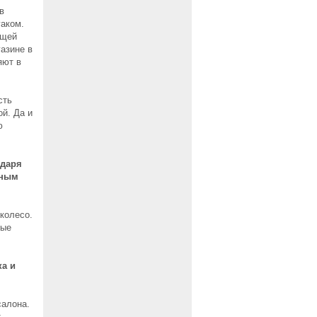
в
гаком.
ющей
азине в
яют в
сть
й. Да и
ю
одаря
вным
колесо.
тые
ка и
салона.
т