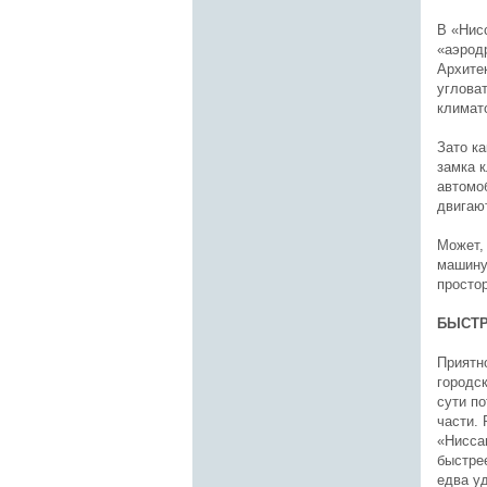
В «Нис
«аэрод
Архитек
углова
климат
Зато ка
замка 
автомоб
двигают
Может, 
машину
просто
БЫСТ
Приятн
городск
сути по
части. 
«Нисса
быстре
едва у