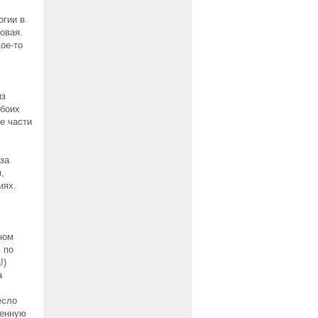
огии в
овая.
ое-то
из
обоих
е части
за
,
иях.
ном
 по
!)
а
есло
ренную