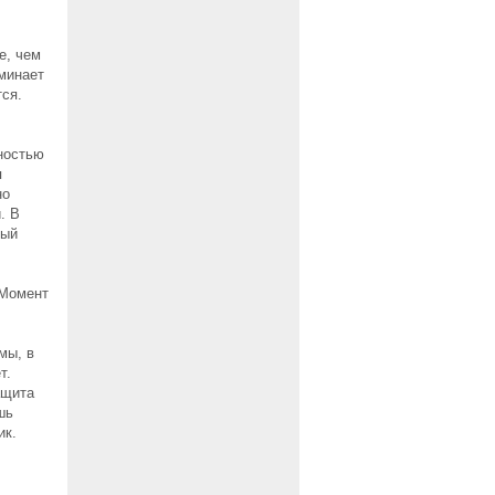
е, чем
минает
ся.
ностью
я
но
. В
ный
 Момент
мы, в
т.
ащита
шь
ик.