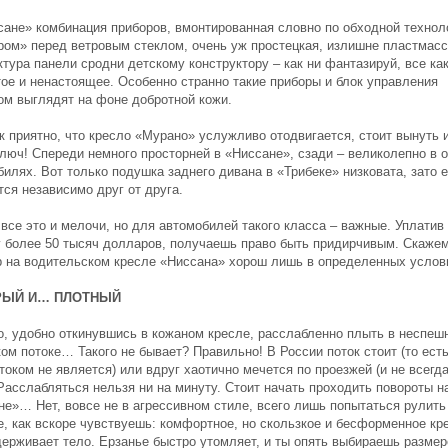
сане» комбинация приборов, вмонтированная словно по обходной технол
ром» перед ветровым стеклом, очень уж простецкая, излишне пластмасс
тура панели сродни детскому конструктору – как ни фантазируй, все как
тое и ненастоящее. Особенно странно такие приборы и блок управления
ом выглядят на фоне добротной кожи.
к приятно, что кресло «Мурано» услужливо отодвигается, стоит вынуть 
ключ! Спереди немного просторней в «Ниссане», сзади – великолепно в 
илях. Вот только подушка заднего дивана в «Трибеке» низковата, зато е
ся независимо друг от друга.
все это и мелочи, но для автомобилей такого класса – важные. Уплатив 
 более 50 тысяч долларов, получаешь право быть придирчивым. Скажем
р на водительском кресле «Ниссана» хорош лишь в определенных услов
РЫЙ И… ПЛОТНЫЙ
о, удобно откинувшись в кожаном кресле, расслабленно плыть в неспеш
ом потоке… Такого не бывает? Правильно! В России поток стоит (то есть
током не является) или вдруг хаотично мечется по проезжей (и не всегда
Расслабляться нельзя ни на минуту. Стоит начать проходить повороты н
не»… Нет, вовсе не в агрессивном стиле, всего лишь попытаться рулить
е, как вскоре чувствуешь: комфортное, но скользкое и бесформенное кр
держивает тело. Ерзанье быстро утомляет, и ты опять выбираешь разме