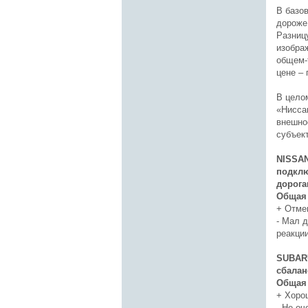
В базо
дороже
Разниц
изобра
общем-
цене – 
В цело
«Нисса
внешно
субъек
NISSAN
подклю
дорога
Общая 
+ Отме
- Мал 
реакции
SUBARU
сбалан
Общая 
+ Хоро
- Не оч