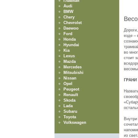
Главная
Audi
BMW
Chery
Весо
Chevrolet
Daewoo
Дороги
Ford
езде – 
Honda
сознаю
Hyundai
трамвай
Kia
во мно
Lexus
стоит з
Mazda
вседор
Mercedes
весомы
Mitsubishi
Nissan
ГРАНИ
Opel
Peugeot
Назват
Renault
своеоб
Skoda
«Субар
Lada
осталь
Subaru
Toyota
Внутри
Volkswagen
сочетал
напоми
из свет