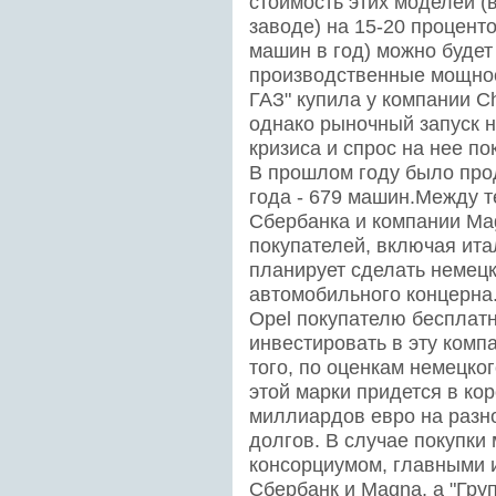
стоимость этих моделей (
заводе) на 15-20 проценто
машин в год) можно будет
производственные мощност
ГАЗ" купила у компании C
однако рыночный запуск 
кризиса и спрос на нее п
В прошлом году было прод
года - 679 машин.Между те
Сбербанка и компании Ma
покупателей, включая ита
планирует сделать немец
автомобильного концерна.
Opel покупателю бесплатн
инвестировать в эту комп
того, по оценкам немецко
этой марки придется в кор
миллиардов евро на разн
долгов. В случае покупки
консорциумом, главными и
Сбербанк и Magna, а "Гру