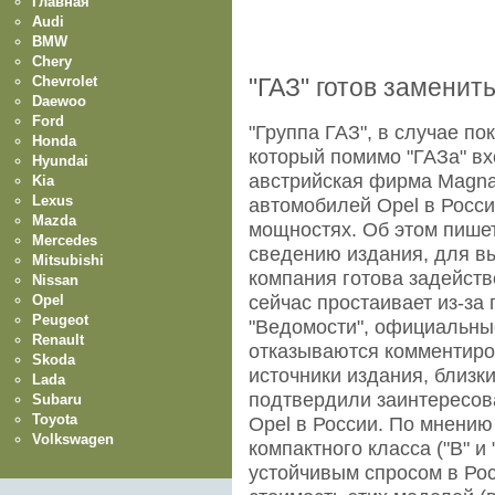
Главная
Audi
BMW
Chery
Chevrolet
"ГАЗ" готов заменить
Daewoo
Ford
"Группа ГАЗ", в случае по
Honda
который помимо "ГАЗа" вх
Hyundai
австрийская фирма Magna I
Kia
Lexus
автомобилей Opel в Росс
Mazda
мощностях. Об этом пишет 
Mercedes
сведению издания, для в
Mitsubishi
компания готова задейство
Nissan
Opel
сейчас простаивает из-за
Peugeot
"Ведомости", официальны
Renault
отказываются комментиро
Skoda
источники издания, близк
Lada
подтвердили заинтересов
Subaru
Toyota
Opel в России. По мнению
Volkswagen
компактного класса ("В" и 
устойчивым спросом в Росс