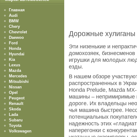
Главная
Audi
BMW
Chery
Chevrolet
Дорожные хулиганы
Daewoo
Ford
Эти низенькие и непракт
Honda
домохозяек, бизнесменов 
Hyundai
игрушки для молодых люд
Kia
Lexus
езды.
Mazda
В нашем обзоре участвую
Mercedes
Mitsubishi
распространенных в Укра
Nissan
Honda Prelude, Mazda MX-6,
Opel
машины – непримиримые ко
Peugeot
дороге. Их владельцы не
Renault
Skoda
чья машина быстрее. Несо
Lada
потенциальных покупател
Subaru
надежность этих «гладиат
Toyota
наперегонки с конкурента
Volkswagen
укатанные экземпляры, е