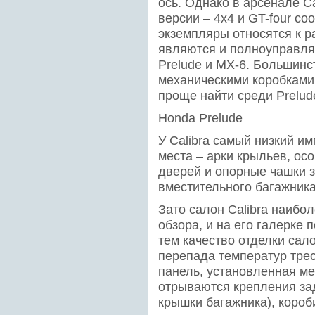
ось. Однако в арсенале Ca
версии – 4х4 и GT-four со
экземпляры относятся к р
являются и полноуправл
Prelude и MX-6. Большинс
механическими коробками 
проще найти среди Prelud
Honda Prelude
У Calibra самый низкий и
места – арки крыльев, ос
дверей и опорные чашки з
вместительного багажника
Зато салон Calibra наибо
обзора, и на его галерке
тем качество отделки сал
перепада температур тре
панель, установленная м
отрываются крепления зад
крышки багажника), короб