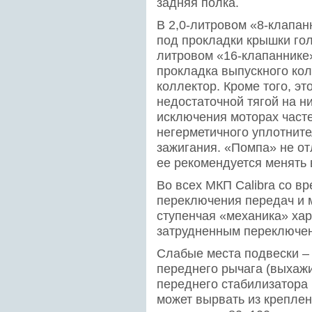
задняя полка.
В 2,0-литровом «8-клапан
под прокладки крышки гол
литровом «16-клапаннике»
прокладка выпускного кол
коллектор. Кроме того, эт
недостаточной тягой на ни
исключения моторах часте
негерметичного уплотнит
зажигания. «Помпа» не от
ее рекомендуется менять
Во всех МКП Calibra со в
переключения передач и м
ступенчая «механика» хар
затрудненным переключен
Слабые места подвески –
переднего рычага (выхажи
переднего стабилизатора 
может вырвать из крепле