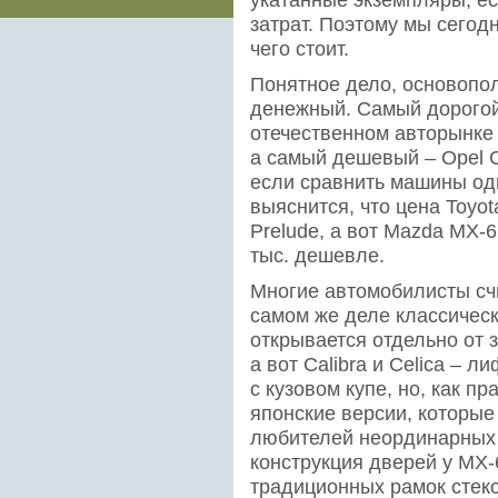
затрат. Поэтому мы сегод
чего стоит.
Понятное дело, основопо
денежный. Самый дорогой 
отечественном авторынке з
а самый дешевый – Opel Cal
если сравнить машины од
выяснится, что цена Toyota
Prelude, а вот Mazda MX-6
тыс. дешевле.
Многие автомобилисты счи
самом же деле классическ
открывается отдельно от з
а вот Calibra и Celica – л
с кузовом купе, но, как п
японские версии, которые
любителей неординарных 
конструкция дверей у MX-6,
традиционных рамок стек