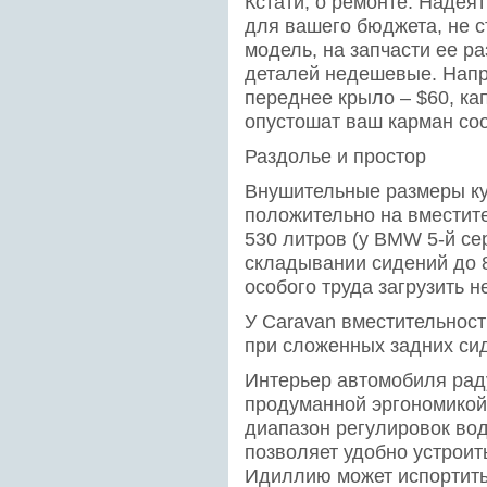
Кстати, о ремонте. Надеят
для вашего бюджета, не с
модель, на запчасти ее ра
деталей недешевые. Напр
переднее крыло – $60, ка
опустошат ваш карман соо
Раздолье и простор
Внушительные размеры куз
положительно на вместит
530 литров (у BMW 5-й се
складывании сидений до 8
особого труда загрузить 
У Caravan вместительност
при сложенных задних си
Интерьер автомобиля рад
продуманной эргономикой
диапазон регулировок вод
позволяет удобно устроит
Идиллию может испортить 