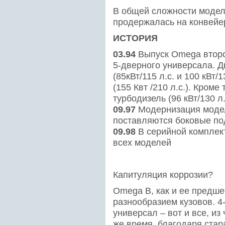
В общей сложности модел
продержалась на конвейер
ИСТОРИЯ
03.94
Выпуск Omega второ
5-дверного универсала. Д
(85кВт/115 л.с. и 100 кВт/13
(155 Квт /210 л.с.). Кроме
турбодизель (96 кВт/130 л.
09.97
Модернизация модел
поставляются боковые по
09.98
В серийной комплек
всех моделей
Капитуляция коррозии?
Omega B, как и ее предш
разнообразием кузовов. 4
универсал – вот и все, из
же время, благодаря стар