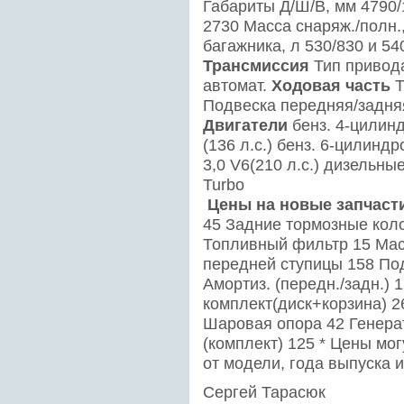
Габариты Д/Ш/В, мм 4790/
2730 Масса снаряж./полн.
багажника, л 530/830 и 54
Трансмиссия
Тип привода
автомат.
Ходовая часть
Т
Подвеска передняя/задня
Двигатели
бенз. 4-цилиндр
(136 л.с.) бенз. 6-цилиндро
3,0 V6(210 л.с.) дизельные
Turbo
Цены на новые запчасти,
45 Задние тормозные кол
Топливный фильтр 15 Ма
передней ступицы 158 По
Амортиз. (передн./задн.) 
комплект(диск+корзина) 2
Шаровая опора 42 Генера
(комплект) 125 * Цены мо
от модели, года выпуска 
Сергей Тарасюк