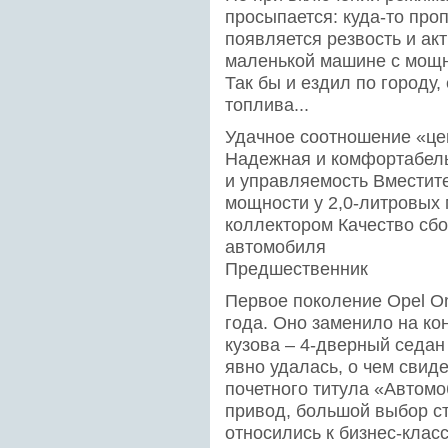
просыпается: куда-то про
появляется резвость и акт
маленькой машине с мощн
Так бы и ездил по городу
топлива...
Удачное соотношение «це
Надежная и комфортабель
и управляемость Вместит
мощности у 2,0-литровых
коллектором Качество сбо
автомобиля
Предшественник
Первое поколение Opel O
года. Оно заменило на ко
кузова – 4-дверный седан
явно удалась, о чем свид
почетного титула «Автом
привод, большой выбор с
относились к бизнес-клас