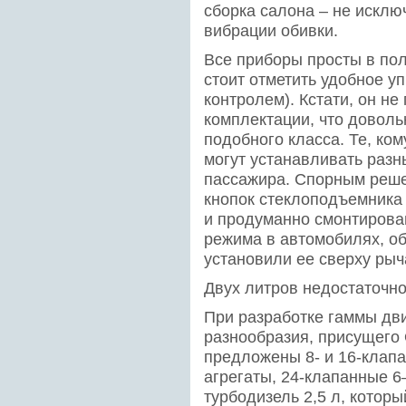
сборка салона – не исклю
вибрации обивки.
Все приборы просты в пол
стоит отметить удобное у
контролем). Кстати, он не
комплектации, что доволь
подобного класса. Те, ко
могут устанавливать разн
пассажира. Спорным реш
кнопок стеклоподъемника
и продуманно смонтирова
режима в автомобилях, о
установили ее сверху рыч
Двух литров недостаточн
При разработке гаммы дви
разнообразия, присущего
предложены 8- и 16-клап
агрегаты, 24-клапанные 6–
турбодизель 2,5 л, котор