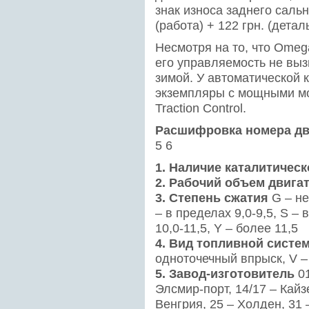
знак износа заднего сальн
(работа) + 122 грн. (деталь
Несмотря на то, что Ome
его управляемость не выз
зимой. У автоматической 
экземпляры с мощными м
Traction Control.
Расшифровка номера дв
5 6
1. Наличие каталитичес
2. Рабочий объем двига
3. Степень сжатия
G – не
– в пределах 9,0-9,5, S – 
10,0-11,5, Y – более 11,5
4. Вид топливной сист
одноточечный впрыск, V –
5. Завод-изготовитель
01
Элсмир-порт, 14/17 – Кайз
Венгрия, 25 – Холден, 31