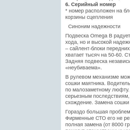
6. Серийный номер
* номер расположен на б
корзины сцепления
Синоним надежности
Подвеска Omega B радует
хода, но и высокой надеж
– сайлент-блоки передних
хватает тысяч на 50-60. С
Задняя подвеска независ
«неубиваема».
В рулевом механизме можн
сошки маятника. Водитель
по малозаметному люфту. 
серьезным последствиям,
схождение. Замена сошки –
Гораздо большая проблема
Фирменные СТО его не ре
полная замена (от 8000 гр