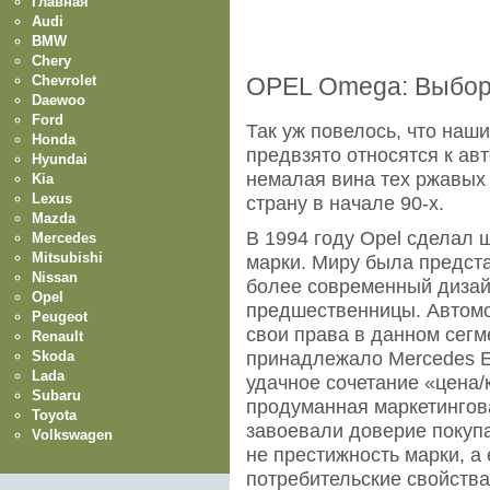
Главная
Audi
BMW
Chery
Chevrolet
OPEL Omega: Выбор,
Daewoo
Ford
Так уж повелось, что наш
Honda
предвзято относятся к ав
Hyundai
немалая вина тех ржавых 
Kia
Lexus
страну в начале 90-х.
Mazda
В 1994 году Opel сделал 
Mercedes
Mitsubishi
марки. Миру была предст
Nissan
более современный дизай
Opel
предшественницы. Автомо
Peugeot
свои права в данном сегм
Renault
Skoda
принадлежало Мercedes Е
Lada
удачное сочетание «цена/
Subaru
продуманная маркетингов
Toyota
завоевали доверие покупа
Volkswagen
не престижность марки, а
потребительские свойства