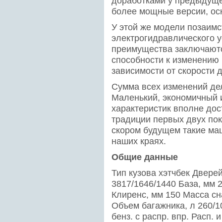
доработками у предыдуще
более мощные версии, осн
У этой же модели позаимс
электрогидравлического у
преимущества заключаютс
способности к изменению 
зависимости от скорости 
Сумма всех изменений де
Маленький, экономичный 
характеристик вполне дос
традиции первых двух пок
скором будущем такие ма
наших краях.
Общие данные
Тип кузова хэтчбек Двере
3817/1646/1440 База, мм 2
Клиренс, мм 150 Масса сн
Объем багажника, л 260/1
бенз. с распр. впр. Расп. 