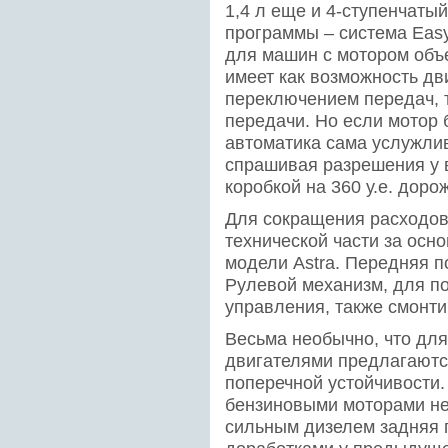
1,4 л еще и 4-ступенчатый
программы – система Easy
для машин с мотором объе
имеет как возможность дв
переключением передач, 
передачи. Но если мотор 
автоматика сама услужли
спрашивая разрешения у 
коробкой на 360 у.е. доро
Для сокращения расходов
технической части за осн
модели Astra. Передняя п
Рулевой механизм, для п
управления, также смонт
Весьма необычно, что дл
двигателями предлагаютс
поперечной устойчивости.
бензиновыми моторами неб
сильным дизелем задняя 