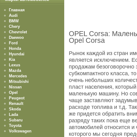
Главная
Audi
BMW
Chery
Chevrolet
OPEL Corsa: Малень
Daewoo
Opel Corsa
Ford
Honda
Рынок каждой из стран им
Hyundai
является исключением. Ес
Kia
Lexus
продажам безоговорочно 
Mazda
субкомпактного класса, т
Mercedes
очень небольших количес
Mitsubishi
пласт населения, который 
Nissan
Opel
маленькую машину. Но со
Peugeot
чаще заставляют задумыв
Renault
расходе топлива и т.д. Так
Skoda
же придется обратить вни
Lada
разряду таких пока еще 
Subaru
Toyota
автомобилей относится и 
Volkswagen
которого мы сегодня пред