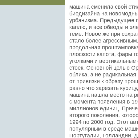
машина сменила свой стил
биодизайна на новомодные
урбанизма. Предыдущее 
каплю, и все обводы и эл
теме. Новое же при сохр
стало более агрессивным
продольная проштамповка
плоскости капота, фары 
уголками и вертикальные
стоек. Основной целью Op
облика, а не радикальная
от привязки к образу прош
равно что зарезать куриц
машина нашла место на ры
с момента появления в 198
миллионов единиц. Причем
второго поколения, котор
1994 по 2000 год. Этот а
популярным в среде машин
Португалии, Голландии. Д