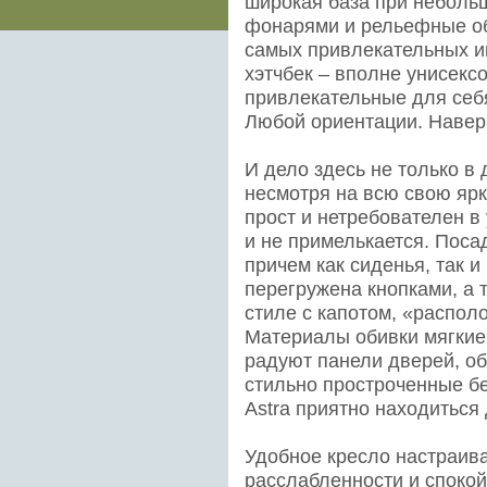
широкая база при неболь
фонарями и рельефные об
самых привлекательных иг
хэтчбек – вполне унисекс
привлекательные для себя
Любой ориентации. Наве
И дело здесь не только в 
несмотря на всю свою яр
прост и нетребователен в 
и не примелькается. Посад
причем как сиденья, так и
перегружена кнопками, а 
стиле с капотом, «распол
Материалы обивки мягкие 
радуют панели дверей, об
стильно простроченные б
Astra приятно находиться 
Удобное кресло настраива
расслабленности и спокой