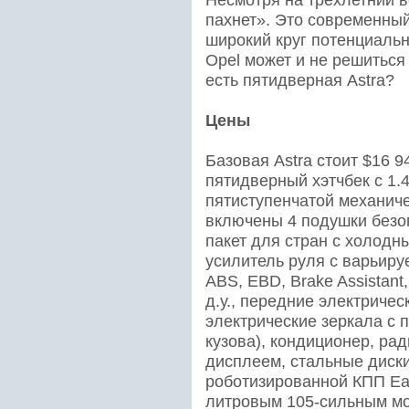
пахнет». Это современны
широкий круг потенциальн
Opel может и не решиться
есть пятидверная Astra?
Цены
Базовая Astra стоит $16 9
пятидверный хэтчбек с 1.
пятиступенчатой механиче
включены 4 подушки безоп
пакет для стран с холодн
усилитель руля с варьир
ABS, EBD, Brake Assistan
д.у., передние электриче
электрические зеркала с 
кузова), кондиционер, р
дисплеем, стальные диск
роботизированной КПП Easy
литровым 105-сильным мот