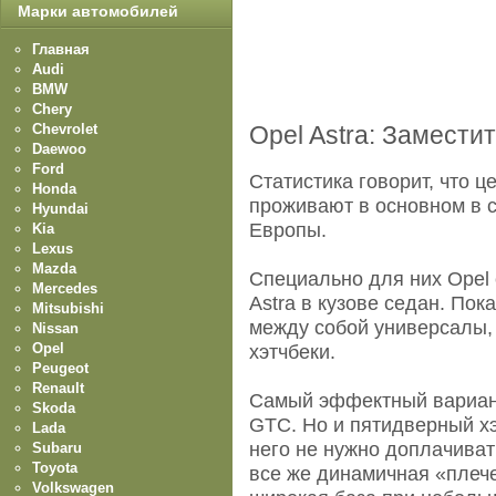
Марки автомобилей
Главная
Audi
BMW
Chery
Chevrolet
Opel Astra: Замести
Daewoo
Ford
Статистика говорит, что 
Honda
проживают в основном в 
Hyundai
Европы.
Kia
Lexus
Mazda
Специально для них Opel 
Mercedes
Astra в кузове седан. Пок
Mitsubishi
между собой универсалы, 
Nissan
Opel
хэтчбеки.
Peugeot
Renault
Самый эффектный вариант
Skoda
GTC. Но и пятидверный хэт
Lada
него не нужно доплачиват
Subaru
Toyota
все же динамичная «плеч
Volkswagen