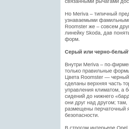
связанными рычагами дост
Но Meriva – типичный пре
узнаваемыми фамильными ч
Roomster же – совсем дру
линейку Skoda, дав понять
форм.
Серый или черно-белый
Внутри Meriva – по-фирме
только правильные формы
Цвета Roomster — черный 
сделаны верхняя часть то
управления климатом, а б
сидений до нижнего «барда
они друг над другом; там,
размещены перчаточный я
безопасности.
В строгом интерьере Opel