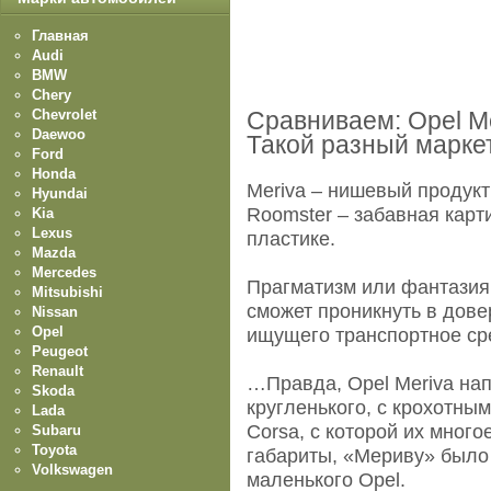
Главная
Audi
BMW
Chery
Chevrolet
Сравниваем: Opel Me
Daewoo
Такой разный марке
Ford
Honda
Meriva – нишевый продукт
Hyundai
Roomster – забавная карт
Kia
Lexus
пластике.
Mazda
Mercedes
Прагматизм или фантазия
Mitsubishi
сможет проникнуть в довер
Nissan
Opel
ищущего транспортное ср
Peugeot
Renault
…Правда, Opel Meriva нап
Skoda
кругленького, с крохотны
Lada
Corsa, с которой их много
Subaru
Toyota
габариты, «Мериву» было 
Volkswagen
маленького Opel.