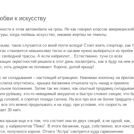
юбви к искусству
чности в этом автомобиле на грош. Но как говорил классик американской
туры, когда любишь искусство, никакие жертвы не тяжелы.
зьми, такое случается со мной почти всегда! Стоит взять спорткар, как 
огах становится невыносимо тесно и часами нужно выбираться из пробок
 свободной трассы. А если кабриолет... Естественно, тучи со всех
ащих окрестностей решили в этот день посмотреть, как я буду на нем е
о, хоть дождем не поливают. Короче, долой крышу!
с ее складывания – настоящий аттракцион. Нажимаю кнопочку на брелоке
 слегка опустились, крышка багажника отъехала чуть назад и приняла
альное положение. Затем так же ловко, как опытный продавец складывае
ли рубашку, кто-то невидимый аккуратно и быстро сложил секции, что б
д головой, и спрятал позади салона. На все про все не более тридцати 
все это можно проделывать и на ходу, при условии, что скорость не
ает 30 км/ч.
а крыши еще и в том, что состоит она из двух секций, а не одной, как,
р, у кабриолетов “Пежо”. В итоге багажник, куда, собственно, вся конст
ся, получился короче. Отчего “Астра” смотрится куда гармоничнее