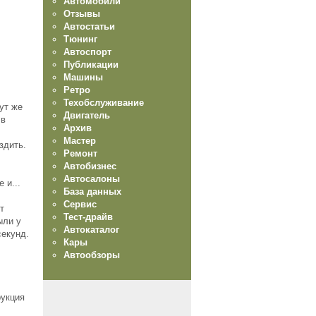
Автомобили
Отзывы
Автостатьи
Тюнинг
Автоспорт
Публикации
Машины
Ретро
Техобслуживание
тут же
Двигатель
 в
Архив
Мастер
здить.
Ремонт
Автобизнес
Автосалоны
 и...
База данных
Сервис
т
Тест-драйв
ыли у
Автокаталог
секунд.
Кары
Автообзоры
рукция