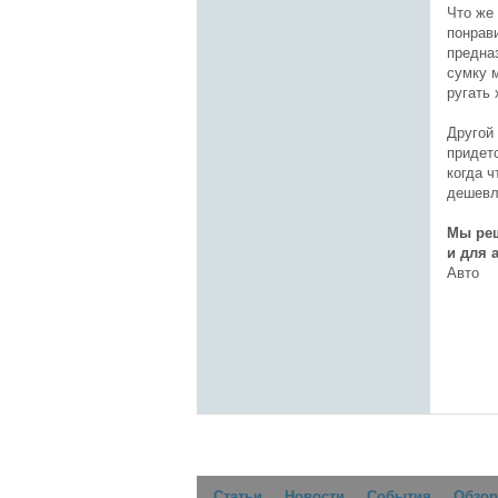
Что же 
понрав
предна
сумку м
ругать 
Другой
придет
когда ч
дешевле
Мы реш
и для 
Авто
Статьи
Новости
События
Обзор