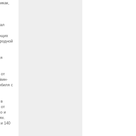
икак,
рал
ющих
ородной
ья
 от
вин-
обиля с
 в
 от
о и
ях.
 и 140