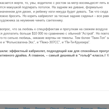
касается жертв, то, увы, водителю с ростом за метр восемьдесят пять 
ится макушкой подпирать потолок. На заднем же диване, формально
значенном для двоих, и ребенку ноги некуда будет девать. Так что сюда
ожно бросить. Но корить кабриолет за тесные задние сиденья – все равн
художника за неумение чинить сантехнику.
 вопрос, что за любовь к спецэффектам и прогулкам на свежем воздухе
ся доплатить больше $10 000 по сравнению с обычной “Астрой”. Но повт
то-то сильно любишь, никакие жертвы не тяжелы. Тем более “Твин-Топ” 
 и “Фольксвагена-Эос”, и “Пежо-З07CC”, и “Пи-Ти-Круизера”.
или: эффектный кабриолет, подходящий как для спокойных прогул
активного драйва. А главное, – самый дешевый в “гольф”-классе.
// 
Новинки
Мир
Другое
Опыт
Советы
Данные
Вести