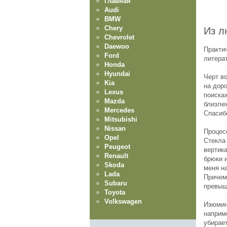
Главная
Audi
BMW
Chery
Из л
Chevrolet
Daewoo
Практи
Ford
литера
Honda
Hyundai
Черт во
Kia
на дор
Lexus
поисках
Mazda
близлеж
Mercedes
Спасиб
Mitsubishi
Nissan
Процес
Opel
Стекла
Peugeot
вертик
Renault
брюки и
Skoda
меня на
Lada
Причем 
Subaru
превыш
Toyota
Volkswagen
Изюминк
наприме
убирает