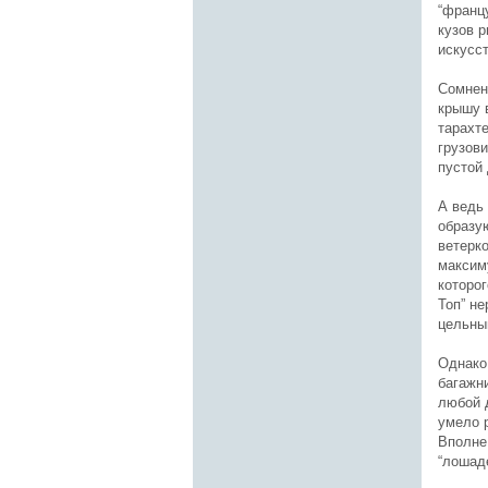
“францу
кузов р
искусст
Сомнен
крышу в
тарахт
грузови
пустой 
А ведь
образу
ветерко
максим
которог
Топ” не
цельны
Однако
багажни
любой д
умело 
Вполне 
“лошаде