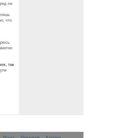
вряд ли
 лишь
о, что
орюсь,
заметно
ок, так
Купи
Пункт
Параграф
Каталог