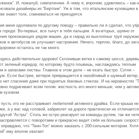
женок”. И, пожалуй, симпатичнее. А чему я, впрочем, удивляюсь – как-н
исовали дизайнеры из “Бертоне”. Уж в том, что итальянские кузовщики в
ве знают толк, сомневаться не приходится.
ия меня одолевали по другому поводу – правильно ли я сделал, что уб
 городе. Во-первых, все тычут в тебя пальцем. А во-вторых, шумно от
ения проезжающих рядом машин, да и смрад из выхлопных труб окружа
ков и автобусов не улучшает настроения. Ничего, терплю, благо, до заг
дорожки осталось не так много.
 здесь действительно здорово! Склонивши ветки к самому шоссе, дерев
ют зеленый коридор, по которому будто плывешь, наслаждаясь теплым
м и запахами листвы. Главное в этом деле – не ехать быстро. Сотня –
ум. Если быстрее, ветерок превращается в назойливый и шумный ветер,
о нет спасения даже при поднятых боковых стеклах. И на неровностях “Т
рвно подрагивает всем телом: жесткость его много меньше, чем у автом
м кузовом.
 пусть это не расстраивает любителей активного драйва. Если крыша не
ке, а у вас над головой, кабриолет на дороге практически не отличается
ругой “Астры”. Столь же остро реагирует на команды рулем, так же четк
расправляется с поворотами и прекрасно ведет себя на больших скорост
оправдано, что “Твин-Топ” можно заказать с 200-сильным мотором. Хотя
й” ему вполне хватает.