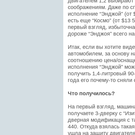
двигателем 1,2 выбирают
соображениям. Даже по сп
исполнение “Энджой” (от 
есть еще “Космо” (от $13 
первый взгляд, избыточна
дороже “Энджоя” всего на
Итак, если вы хотите вид
автомобилем, за основу н
соотношению цена/оснаще
исполнения “Энджой” мож
получить 1,4-литровый 90
года его почему-то сняли 
Что получилось?
На первый взгляд, машина
получаете 3-дверку с “Из
дверная модификация с та
440. Откуда взялась така
ушла на защиту двигателя