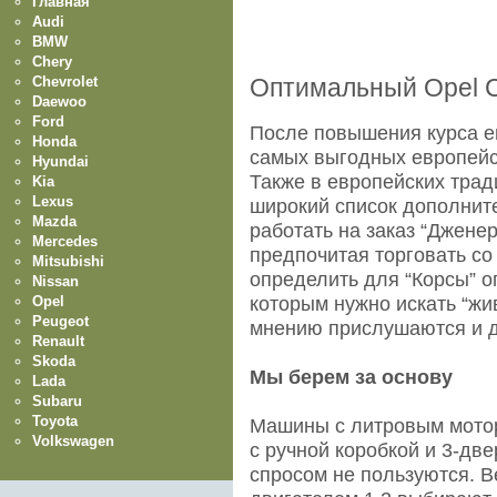
Главная
Audi
BMW
Chery
Chevrolet
Оптимальный Opel 
Daewoo
Ford
После повышения курса ев
Honda
самых выгодных европейс
Hyundai
Также в европейских трад
Kia
Lexus
широкий список дополните
Mazda
работать на заказ “Джене
Mercedes
предпочитая торговать со
Mitsubishi
определить для “Корсы” о
Nissan
Opel
которым нужно искать “жи
Peugeot
мнению прислушаются и 
Renault
Skoda
Мы берем за основу
Lada
Subaru
Toyota
Машины с литровым моторо
Volkswagen
с ручной коробкой и 3-дв
спросом не пользуются. В