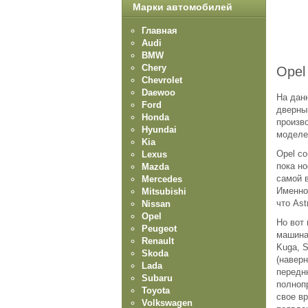
Марки автомобилей
Главная
Audi
BMW
Chery
Opel
Chevrolet
Daewoo
На данн
Ford
дверный
Honda
произв
Hyundai
моделей
Kia
Opel с
Lexus
пока но
Mazda
самой 
Mercedes
Именно
Mitsubishi
что Ast
Nissan
Opel
Но вот
Peugeot
машина 
Renault
Kuga, S
Skoda
(наверн
Lada
передн
Subaru
полнопр
Toyota
свое вр
Volkswagen