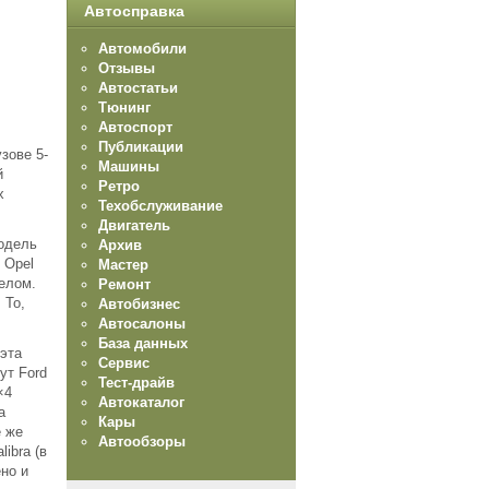
Автосправка
Автомобили
Отзывы
Автостатьи
Тюнинг
Автоспорт
Публикации
зове 5-
Машины
й
Ретро
х
Техобслуживание
Двигатель
модель
Архив
 Opel
Мастер
елом.
Ремонт
 То,
Автобизнес
Автосалоны
База данных
 эта
Сервис
ут Ford
Тест-драйв
×4
Автокаталог
а
Кары
е же
Автообзоры
ibra (в
но и