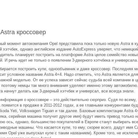
 Astra кроссовер
ый момент автокомпания Opel представила пока только новую Astra в ку
 хэтчбек, однако английское издание AutoExpress уверяет, что немецки
одитель планирует построить на платформе Astra целое семейство новы
. И речь идет не только о появлении 3-дверного хэтчбека и универсала.
обирается построить купе, однообъемник и даже кроссовер. Последняя 
сит условное название Astra 4×4. Надо отметить, что Astra является для
важной моделью. От ее успеха зависит сейчас судьба всей компании в ц
 поэтому немцы так много внимания уделяют именно этому автомобилю.
ra начнут делать как 3-дверный хэтчбек и универсал, все всегда знали.
 информация о кроссовере – это действительно сюрприз. Судя по всему,
появится в продаже в 2011-2012 годах, а ее главными конкурентами буд
koda Yeti, Volkswagen Tiguan и так далее. Базовые комплектации Astra 4
яка, серийная машина получит другое имя) будут иметь привод только н
юю ось, однако, большинство покупателей в Европе станут выбирать вс
иводные машины. Что касается купе, то ему, скорее всего, дадут имя Cal
емя Opel уже выпускал купе с таким названием). Кроме того, не исключе