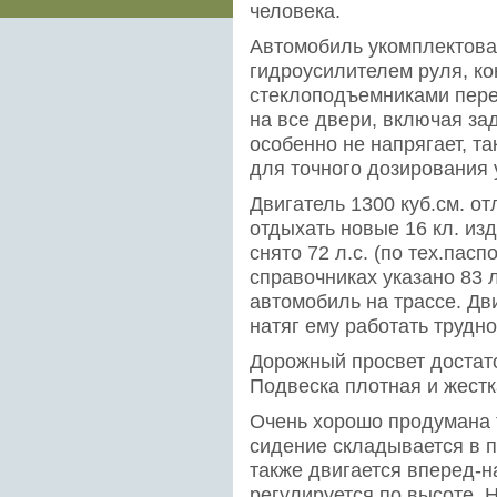
человека.
Автомобиль укомплектова
гидроусилителем руля, к
стеклоподъемниками пере
на все двери, включая за
особенно не напрягает, т
для точного дозирования 
Двигатель 1300 куб.см. о
отдыхать новые 16 кл. из
снято 72 л.с. (по тех.пас
справочниках указано 83 л
автомобиль на трассе. Дв
натяг ему работать трудно
Дорожный просвет достато
Подвеска плотная и жестк
Очень хорошо продумана 
сидение складывается в п
также двигается вперед-н
регулируется по высоте. 