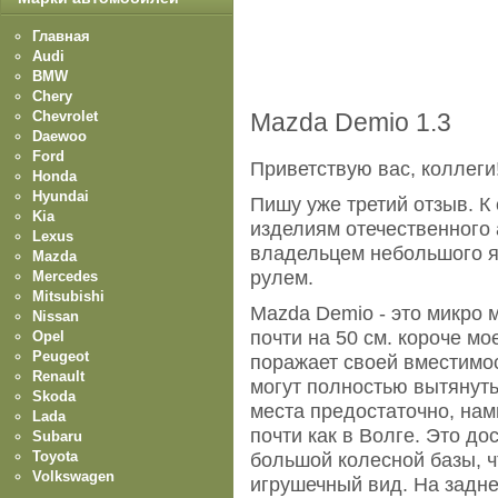
Главная
Audi
BMW
Chery
Chevrolet
Mazda Demio 1.3
Daewoo
Ford
Приветствую вас, коллеги
Honda
Hyundai
Пишу уже третий отзыв. К
Kia
изделиям отечественного а
Lexus
владельцем небольшого я
Mazda
рулем.
Mercedes
Mitsubishi
Mazda Demio - это микро м
Nissan
почти на 50 см. короче мо
Opel
Peugeot
поражает своей вместимо
Renault
могут полностью вытянуть 
Skoda
места предостаточно, нам
Lada
почти как в Волге. Это дос
Subaru
Toyota
большой колесной базы, 
Volkswagen
игрушечный вид. На задн