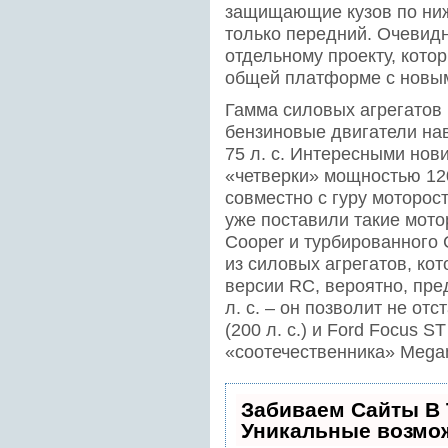
защищающие кузов по ниж
только передний. Очевид
отдельному проекту, кото
общей платформе с новым 
Гамма силовых агрегатов
бензиновые двигатели нав
75 л. с. Интересными нов
«четверки» мощностью 120
совместно с гуру моторо
уже поставили такие мото
Cooper и турбированного 
из силовых агрегатов, ко
версии RС, вероятно, пр
л. с. – он позволит не отс
(200 л. с.) и Ford Focus ST 
«соотечественника» Megane
Забиваем Сайты В
Уникальные возмо