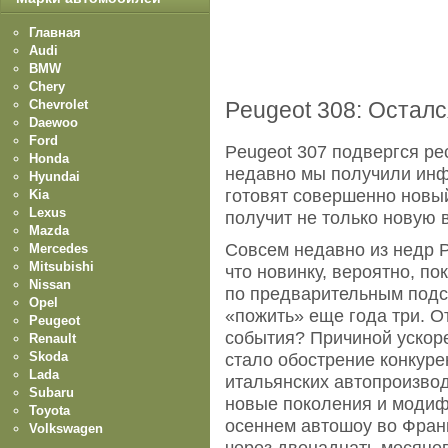
Главная
Audi
BMW
Chery
Chevrolet
Peugeot 308: Остался
Daewoo
Ford
Peugeot 307 подвергся ре
Honda
недавно мы получили инф
Hyundai
готовят совершенно новы
Kia
Lexus
получит не только новую в
Mazda
Совсем недавно из недр 
Mercedes
Mitsubishi
что новинку, вероятно, по
Nissan
по предварительным подс
Opel
«пожить» еще года три. О
Peugeot
события? Причиной ускор
Renault
Skoda
стало обострение конкуре
Lada
итальянских автопроизво
Subaru
новые поколения и модиф
Toyota
осеннем автошоу во Франк
Volkswagen
через двенадцать месяцев