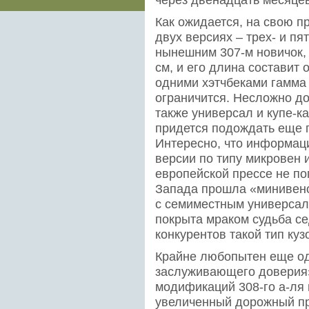
Как ожидается, на свою п
двух версиях – трех- и п
нынешним 307-м новичок,
см, и его длина составит 
одними хэтчбеками гамма
ограничится. Несложно до
также универсал и купе-к
придется подождать еще г
Интересно, что информац
версии по типу микровен
европейской прессе не поп
Запада прошла «минивено
с семиместным универсал
покрыта мраком судьба се
конкурентов такой тип куз
Крайне любопытен еще од
заслуживающего доверия»
модификаций 308-го а-ля
увеличенный дорожный про