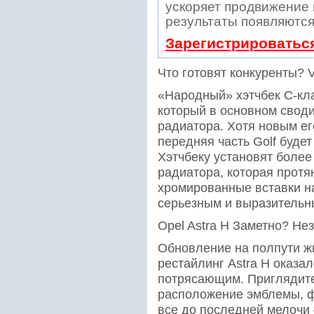
ускоряет продвижение в
результаты появляются
Зарегистрироватьс
Что готовят конкуренты? 
«Народный» хэтчбек С-кла
который в основном свод
радиатора. Хотя новым ег
передняя часть Golf будет
Хэтчбеку установят более
радиатора, которая протя
хромированные вставки на
серьезным и выразительн
Opel Astra H Заметно? Не
Обновление на полпути ж
рестайлинг Astra H оказа
потрясающим. Приглядите
расположение эмблемы, ф
все до последней мелочи –