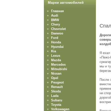
Марки автомобилей
Главная
Audi
BMW
Chery
Спал
Chevrolet
Daewoo
Дороги
Ford
соверш
Honda
колдоб
Hyundai
Kia
Я ехал 
Lexus
«Пежо-
Mazda
среаги
Mercedes
мы и ту
Mitsubishi
берега
Nissan
Opel
После 
Peugeot
вмести
Renault
примен
Skoda
ни спо
Lada
дорого
Subaru
воспри
Toyota
Volkswagen
Впроче