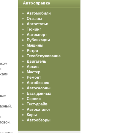
Автосправка
Автомобили
Отзывы
Автостатьи
Тюнинг
Автоспорт
Публикации
Машины
Ретро
Техобслуживание
Двигатель
рком
Архив
»
Мастер
ехали
Ремонт
Автобизнес
Автосалоны
База данных
бным
Сервис
Тест-драйв
тарный,
Автокаталог
Кары
й
Автообзоры
ловой.
ьманами