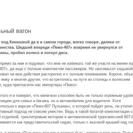
ьный вагон
 под Кинешмой да и в самом городе, мягко говоря, далеки от
енства. Шедший впереди «Пежо-407» вовремя не увернулся от
ины, пробил колесо и погнул диск.
прямо за ним и подумал, что мне не избежать той же участи на менее ю
807», да еще с полным комплектом пассажиров. Но «восемьсот седьмой
ровал на мои действия расторопно и с полным пониманием. Короче, объ
 ямку и многие другие, что встретились на пути из столицы к волжским
м, куда пригласили нас импортеры «Пежо».
этого я и поверил, что мини-вэн способен быть не только огромным удо
лищем для семьи и багажа, но и автомобилем для водителя. Хотя
ительно к версии «Пежо-807 Пульман», о которой пойдет речь, ни утили
ртивный подход не совсем уместен. Ведь в такой богатой комплектации с
й отделкой, трехлитровым мотором и автоматической трансмиссией 807-
нимается как представительский седан, только с высокой крышей над го
м, в версии «Пульман» все так и должно быть: дорого и вальяжно. Пул