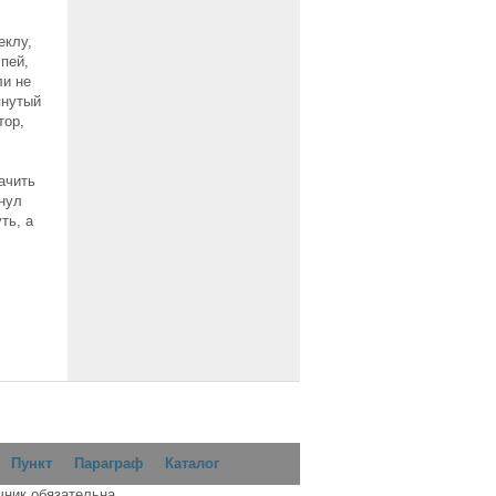
еклу,
пей,
ли не
янутый
тор,
ачить
янул
ть, а
Пункт
Параграф
Каталог
чник обязательна.