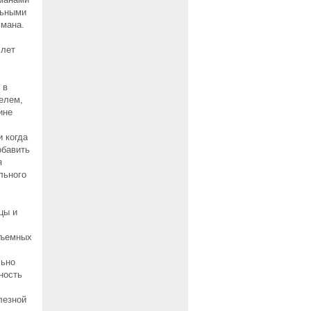
льными
ьмана.
 лет
 в
елем,
ине
и когда
обавить
я
льного
цы и
съемных
льно
ность
лезной