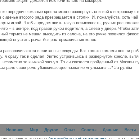
 термине акцент делается исключительно на комфорт.
янке передние кожаные кресла можно развернуть спинкой к ветровому ст
 сиденье второго ряда превращается в столик. И, пожалуйста, хоть чай 
 карты играй. Чтобы предоставить такую возможность, ручник расположи
нято – в центре, под правой рукой водителя, а слева у двери. Чтобы зат
чный тормоз не мешал выходить из салона, на его ручке появился фикса
яющий опустить рычаг без растормаживания колес.
я разворачиваются в считанные секунды. Как только коллеги пошли рыб
у, я сразу так и сделал. Уютно устроившись в развернутом кресле, выт
 незаметно за книжкой заснул. То ли сказался пройденный от Москвы пу
 сыграло свою роль убаюкивающее название «пульман»…// За рулём
Новинки
Мир
Другое
Опыт
Советы
Данные
Вести
спользовании материалов
Автомобильный справочник
, ссылка на исто