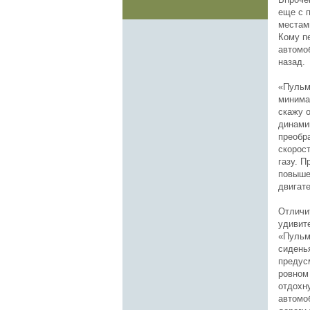
еще с 
местам
Кому п
автомо
назад.
«Пульма
минима
скажу 
динами
преобра
скорос
газу. 
повыше
двигат
Отличи
удивит
«Пульм
сидень
предус
ровном
отдохну
автомо