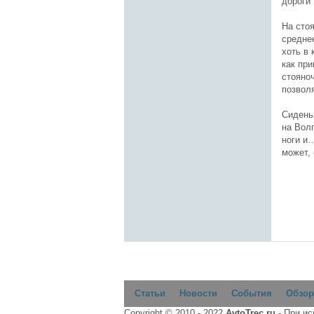
дороги
На сто
среднее
хоть в
как при
стояно
позвол
Сидень
на Волг
ноги и…
может,
Статьи
Новости
События
Обзор
Copyright © 2010 - 2022
AvtoTrec.ru
- При и