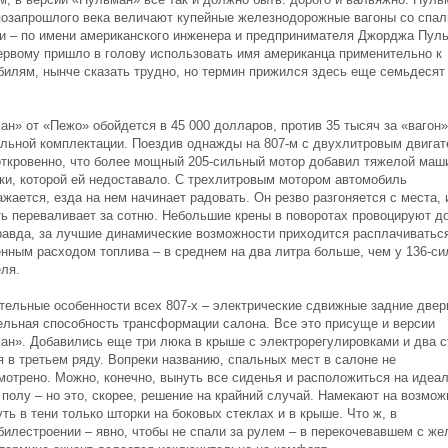
позапрошлого века величают купейные железнодорожные вагоны со спа
и – по имени американского инженера и предпринимателя Джорджа Пул
ервому пришло в голову использовать имя американца применительно к
билям, нынче сказать трудно, но термин прижился здесь еще семьдесят
н» от «Пежо» обойдется в 45 000 долларов, против 35 тысяч за «вагон»
льной комплектации. Поездив однажды на 807-м с двухлитровым двигат
откровенно, что более мощный 205-сильный мотор добавил тяжелой маш
ки, которой ей недоставало. С трехлитровым мотором автомобиль
жается, езда на нем начинает радовать. Он резво разгоняется с места, 
ть переваливает за сотню. Небольшие крены в поворотах провоцируют д
Правда, за лучшие динамические возможности приходится расплачиватьс
нным расходом топлива – в среднем на два литра больше, чем у 136-си
еля.
тельные особенности всех 807-х – электрические сдвижные задние двер
ельная способность трансформации салона. Все это присуще и версии
ан». Добавились еще три люка в крыше с электрорегулировками и два 
я в третьем ряду. Вопреки названию, спальных мест в салоне не
мотрено. Можно, конечно, вынуть все сиденья и расположиться на идеа
 полу – но это, скорее, решение на крайний случай. Намекают на возмож
ть в тени только шторки на боковых стеклах и в крыше. Что ж, в
билестроении – явно, чтобы не спали за рулем – в перекочевавшем с же