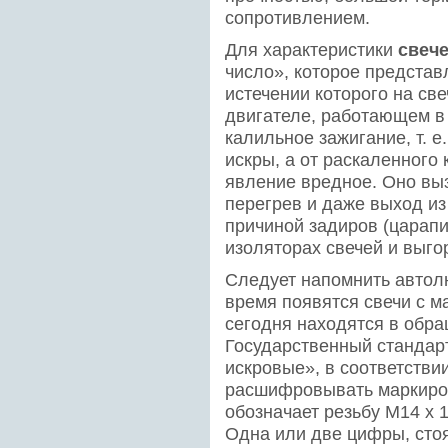
сопротивлением.
Для характеристики
свеч
число», которое представ
истечении которого на св
двигателе, работающем в
калильное зажигание, т. 
искры, а от раскаленного 
явление вредное. Оно вы
перегрев и даже выход из
причиной задиров (царапи
изоляторах свечей и выго
Следует напомнить автол
время появятся свечи с ма
сегодня находятся в обра
Государственный стандарт
искровые», в соответстви
расшифровывать маркировк
обозначает резьбу М14 x 1
Одна или две цифры, сто