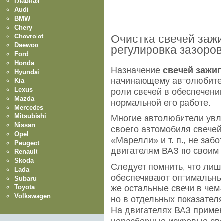
Главная
Audi
BMW
Chery
Chevrolet
Очистка свечей зажи
Daewoo
регулировка зазоров
Ford
Honda
Назначение
свечей зажи
Hyundai
начинающему автолюбител
Kia
Lexus
роли свечей в обеспечени
Mazda
нормальной его работе.
Mercedes
Mitsubishi
Многие автолюбители увл
Nissan
своего автомобиля свече
Opel
«Марелли» и т. п., не забо
Peugeot
двигателям ВАЗ по своим 
Renault
Skoda
Следует помнить, что ли
Lada
обеспечивают оптимальны
Subaru
Toyota
же остальные свечи в чем
Volkswagen
но в отдельных показател
На двигателях ВАЗ приме