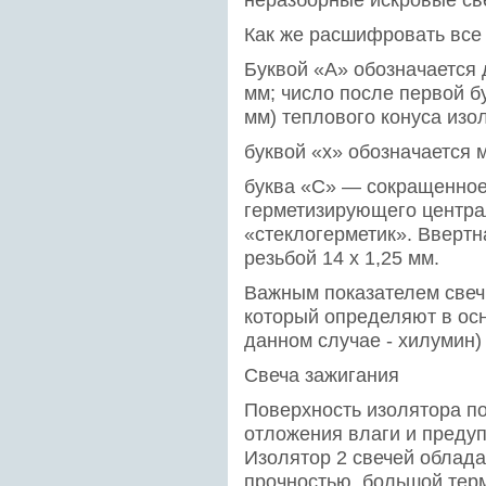
неразборные искровые све
Как же расшифровать все
Буквой «А» обозначается 
мм; число после первой бук
мм) теплового конуса изо
буквой «x» обозначается м
буква «С» — сокращенное
герметизирующего центра
«стеклогерметик». Ввертн
резьбой 14 x 1,25 мм.
Важным показателем свеч
который определяют в ос
данном случае - хилумин)
Свеча зажигания
Поверхность изолятора по
отложения влаги и преду
Изолятор 2 свечей облад
прочностью, большой тер