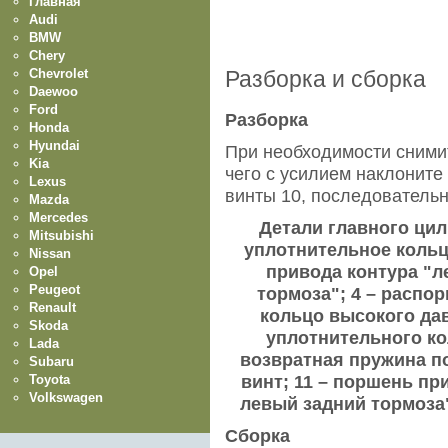
Главная
Audi
BMW
Chery
Chevrolet
Разборка и сборка
Daewoo
Ford
Разборка
Honda
Hyundai
При необходимости снимит
Kia
чего с усилием наклоните
Lexus
винты 10, последовательн
Mazda
Mercedes
Детали главного цили
Mitsubishi
уплотнительное кольц
Nissan
привода контура "
Opel
Peugeot
тормоза"; 4 – распор
Renault
кольцо высокого да
Skoda
уплотнительного кол
Lada
возвратная пружина по
Subaru
Toyota
винт; 11 – поршень пр
Volkswagen
левый задний тормоза"
Сборка