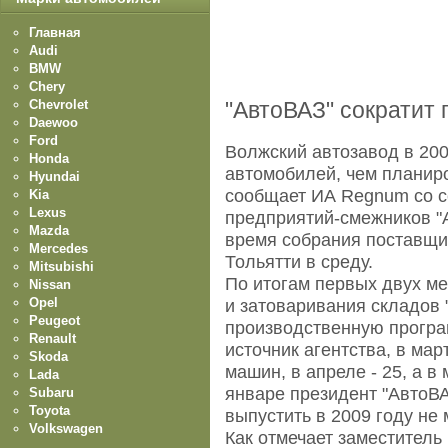
Главная
Audi
BMW
Chery
Chevrolet
"АвтоВАЗ" сократит 
Daewoo
Ford
Волжский автозавод в 200
Honda
автомобилей, чем планиро
Hyundai
сообщает ИА Regnum со с
Kia
Lexus
предприятий-смежников "
Mazda
время собрания поставщик
Mercedes
Тольятти в среду.
Mitsubishi
По итогам первых двух ме
Nissan
Opel
и затоваривания складов
Peugeot
производственную програ
Renault
источник агентства, в ма
Skoda
машин, в апреле - 25, а в
Lada
январе президент "АвтоВ
Subaru
Toyota
выпустить в 2009 году не
Volkswagen
Как отмечает заместитель