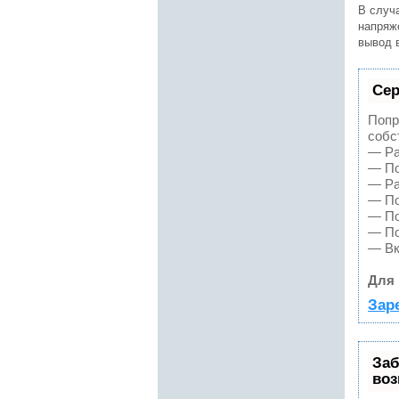
В случ
напряже
вывод 
Сер
Попр
собс
— Ра
— По
— Ра
— По
— По
— По
— Вк
Для 
Зар
Заб
воз