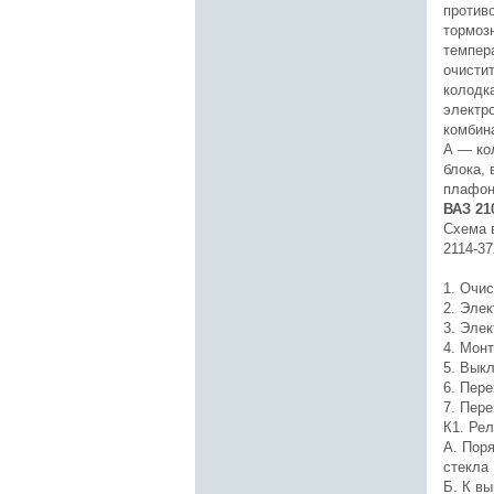
против
тормозн
темпер
очистит
колодк
электро
комбин
А — ко
блока,
плафон
ВАЗ 21
Схема 
2114-37
1. Очи
2. Эле
3. Эле
4. Мон
5. Вык
6. Пер
7. Пер
К1. Ре
А. Пор
стекла
Б. К вы