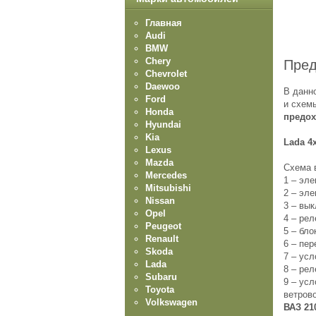
Главная
Audi
BMW
Chery
Пред
Chevrolet
Daewoo
В данн
Ford
и схем
Honda
предох
Hyundai
Kia
Lada 4
Lexus
Mazda
Схема 
Mercedes
1 – эл
Mitsubishi
2 – эле
Nissan
3 – вы
Opel
4 – рел
Peugeot
5 – бло
Renault
6 – пе
Skoda
7 – ус
Lada
8 – рел
Subaru
9 – ус
Toyota
ветрово
Volkswagen
ВАЗ 21