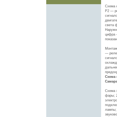
Схема 
Р2 — р
сигнал
двигат
света 
Наружн
цифра 
показа
Монтажн
— реле
сигнал
охлажд
дальнег
предох
Схема 
Самара
Схема 
фары; 
электр
подклю
лампы; 
звуково