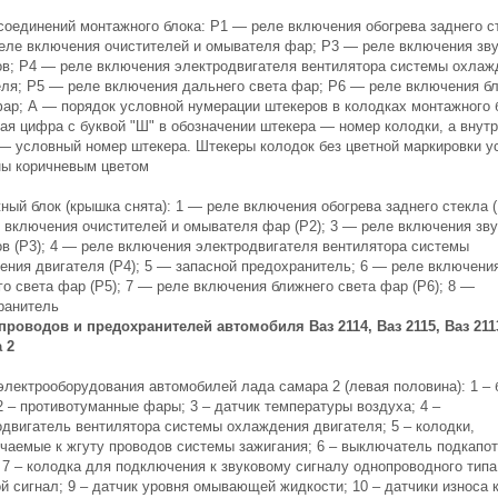
соединений монтажного блока: Р1 — реле включения обогрева заднего с
еле включения очистителей и омывателя фар; Р3 — реле включения зв
ов; Р4 — реле включения электродвигателя вентилятора системы охлаж
еля; Р5 — реле включения дальнего света фар; Р6 — реле включения б
фар; А — порядок условной нумерации штекеров в колодках монтажного 
ая цифра с буквой "Ш" в обозначении штекера — номер колодки, а внут
— условный номер штекера. Штекеры колодок без цветной маркировки у
ны коричневым цветом
ый блок (крышка снята): 1 — реле включения обогрева заднего стекла (
 включения очистителей и омывателя фар (Р2); 3 — реле включения зв
ов (Р3); 4 — реле включения электродвигателя вентилятора системы
ения двигателя (Р4); 5 — запасной предохранитель; 6 — реле включени
о света фар (Р5); 7 — реле включения ближнего света фар (Р6); 8 —
ранитель
проводов и предохранителей автомобиля Ваз 2114, Ваз 2115, Ваз 211
 2
электрооборудования автомобилей лада самара 2 (левая половина): 1 – 
2 – противотуманные фары; 3 – датчик температуры воздуха; 4 –
одвигатель вентилятора системы охлаждения двигателя; 5 – колодки,
чаемые к жгуту проводов системы зажигания; 6 – выключатель подкапо
7 – колодка для подключения к звуковому сигналу однопроводного типа;
й сигнал; 9 – датчик уровня омывающей жидкости; 10 – датчики износа 