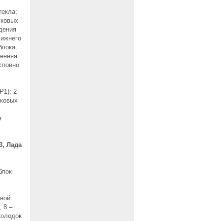
текла;
уковых
дения
лижнего
блока.
ренняя
словно
Р1); 2
уковых
я
3, Лада
блок-
тной
 8 –
колодок