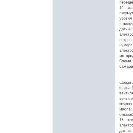
передни
14 – д
аккуму
уровня
выключа
датчик
электр
ветрово
нумера
электр
моторе
Схема 
самара
Схема 
фары; 3
вентил
вентил
звуково
масла; 
омываю
15 – к
электр
датчик 