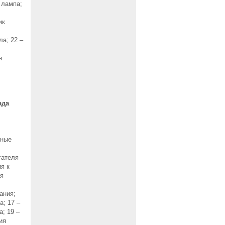
 лампа;
ик
ла; 22 –
я
ада
нные
гателя
я к
ня
ания;
а; 17 –
; 19 –
ия