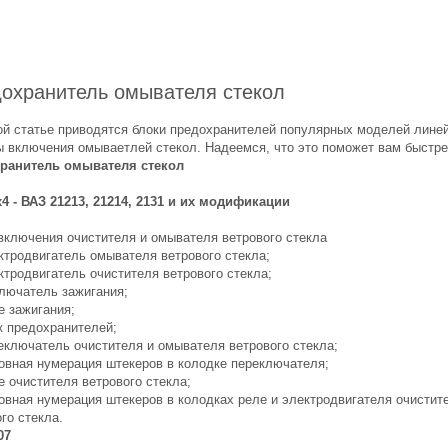
охранитель омывателя стекол
ой статье приводятся блоки предохранителей популярных моделей лине
ы включения омываетлей стекол. Надеемся, что это поможет вам быстре
ранитель омывателя стекол
x4 - ВАЗ 21213, 21214, 2131 и их модификации
включения очистителя и омывателя ветрового стекла
ектродвигатель омывателя ветрового стекла;
ктродвигатель очистителя ветрового стекла;
ключатель зажигания;
е зажигания;
к предохранителей;
реключатель очистителя и омывателя ветрового стекла;
ловная нумерация штекеров в колодке переключателя;
е очистителя ветрового стекла;
ловная нумерация штекеров в колодках реле и электродвигателя очистит
го стекла.
07