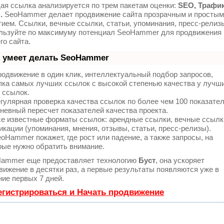
ая ссылка анализируется по трем пакетам оценки:
SEO, Трафик
.
SeoHammer делает продвижение сайта прозрачным и простым
тием. Ссылки, вечные ссылки, статьи, упоминания, пресс-релизы
льзуйте по максимуму потенциал SeoHammer для продвижения
го сайта.
 умеет делать SeoHammer
одвижение в один клик, интеллектуальный подбор запросов,
пка самых лучших ссылок с высокой степенью качества у лучш
 ссылок.
гулярная проверка качества ссылок по более чем 100 показате
невный пересчет показателей качества проекта.
е известные форматы ссылок: арендные ссылки, вечные ссылк
икации (упоминания, мнения, отзывы, статьи, пресс-релизы).
oHammer покажет, где рост или падение, а также запросы, на
рые нужно обратить внимание.
ammer еще предоставляет технологию
Буст
, она ускоряет
вижение в десятки раз, а первые результаты появляются уже в
ние первых 7 дней.
егистрироваться и Начать продвижение