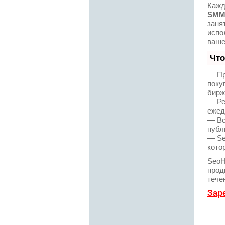
Кажд
SMM
заня
испо
ваше
Что
— Пр
поку
бирж
— Ре
ежед
— Вс
публ
— Se
кото
SeoH
прод
тече
Зар