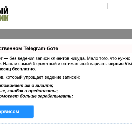
ственном Telegram-боте
ает — без ведения записи клиентов никуда. Мало того, что нужно
же. Нашли самый бюджетный и оптимальный вариант:
сервис Vis
есяц бесплатно
.
ов, который упрощает ведение записей:
апоминает им о визите;
ые, кэшбэк и предоплаты;
помогает больше зарабатывать;
сервисом