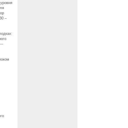
 уровня
еля
тор
30 –
лодках:
ного
 —
локом
его