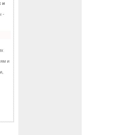
 и
 -
их
лям и
и,