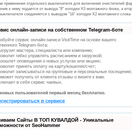
ае применения отдельного выключателя для включения очистителей фа
ние к нему подается от вывода "8" колодки Х3 монтажного блока, а вто
выключателя соединяется с выводом "16" колодки Х2 монтажного слока.
вис онлайн-записи на собственном Telegram-боте
обуйте сервис онлайн-записи VisitTime на основе вашего
твенного Telegram-бота:
згрузит мастера, специалиста или компанию;
зволит гибко управлять расписанием и загрузкой;
зошлет оповещения о новых услугах или акциях;
зволит принять оплату на карту/кошелек/счет;
зволит записываться на групповые и персональные посещения;
может получить от клиента отзывы о визите к вам;
лючает в себя сервис чаевых.
новых пользователей первый месяц бесплатно.
егистрироваться в сервисе
иваем Сайты В ТОП КУВАЛДОЙ - Уникальные
можности от SeoHammer