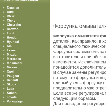
Главная
Audi
BMW
Chery
Chevrolet
Форсунка омывател
Daewoo
Ford
Форсунка омывателя ф
Honda
деталей. Как правило, в 
Hyundai
специального техническог
Kia
Lexus
Форсунка системы омыват
Mazda
изготовителе и при обычн
Mercedes
изменяется. Исключением
Mitsubishi
понадобится дополнитель
Nissan
Opel
В случае замены регулиро
Peugeot
потому что форсунка и в
Renault
единый узел – форсунку в
Skoda
предварительно уже отре
Lada
Если все же регулировка 
Subaru
Toyota
следующим образом.
Volkswagen
Для проведения регулиро