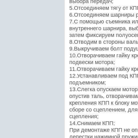
выбора передач;
5.Отсоединяем тягу от КП
6.Отсоединяем шарниры р
7.С помощью съемника или
внутреннего шарнира, вы
затем фиксируем полуосе
8.Отводим в стороны вал
9.Выкручиваем болт поду
10.Отворачиваем гайку к
подвески мотора;
11.Отворачиваем гайку кр
12.Устанавливаем под КП
подъемником;
13.Слегка опускаем мото
опустив таль, отворачива
крепления КПП к блоку м
сборе со сцеплением, дл
сцепления;
14.Снимаем КПП;
При демонтаже КПП не оп
лепестки нажимной пружи