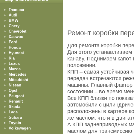
Главная
Audi
BMW
Chery
Chevrolet
Ремонт коробки пере
Daewoo
Ford
Для ремонта коробки пере
Honda
Для этого устанавливаем
Hyundai
канаву. Поднимаем капот 
Kia
Lexus
положении.
Mazda
КПП – самая устойчивая 
Mercedes
передач встречаются реже
Mitsubishi
машины. Главный фактор
Nissan
Opel
состоянии – во время мен
Peugeot
Все КПП близки по показ
Renault
автомобили с цилиндриче
Skoda
расположены в картере ко
Lada
же маслом, что и в двигат
Subaru
Toyota
А КПП заднеприводных м
Volkswagen
маслом для трансмиссию