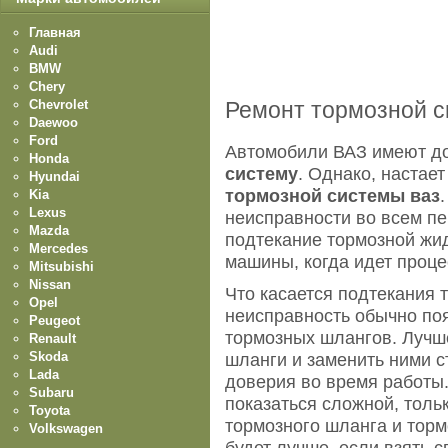
Главная
Audi
BMW
Chery
Chevrolet
Ремонт тормозной 
Daewoo
Ford
Автомобили ВАЗ имеют д
Honda
систему
. Однако, настает
Hyundai
тормозной системы ваз
Kia
Lexus
неисправности во всем пе
Mazda
подтекание тормозной жид
Mercedes
машины, когда идет проце
Mitsubishi
Nissan
Что касается подтекания т
Opel
неисправность обычно поя
Peugeot
тормозных шлангов. Лучш
Renault
Skoda
шланги и заменить ними с
Lada
доверия во время работы.
Subaru
показаться сложной, толь
Toyota
тормозного шланга и торм
Volkswagen
будет лучше, если взять 