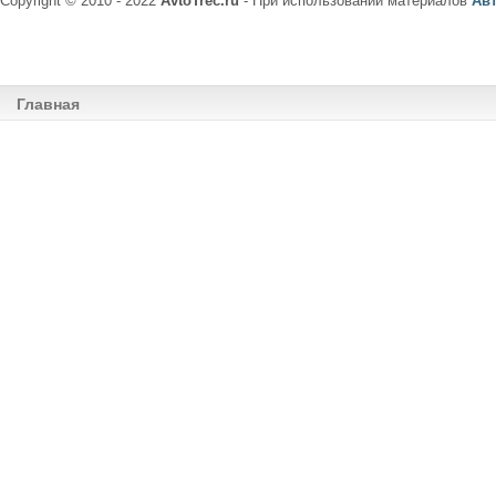
Copyright © 2010 - 2022
AvtoTrec.ru
- При использовании материалов
Ав
Главная