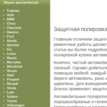
Марки автомобилей
Главная
Audi
BMW
Chery
Chevrolet
Защитная полировка
Daewoo
Ford
Главным отличием защитно
Honda
ремонтные работы делают
Hyundai
статье вы более подробно
Kia
Lexus
полировкой кузова автом
Mazda
Конечно, чистый автомоби
Mercedes
Mitsubishi
грязный. Однако добиться
Nissan
помощью мойкой, каждый р
Opel
береги автомобиль, рано 
Peugeot
царапины. Для выведения
Renault
Skoda
блеска применяют защитн
Lada
Автомобильные полироли 
Subaru
Toyota
порошкообразные и гелео
Volkswagen
Порошкообразные полиро