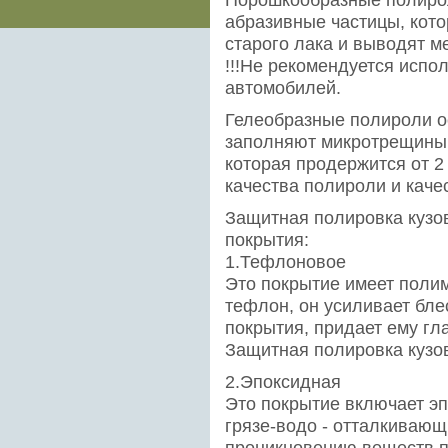
абразивные частицы, кот
старого лака и выводят м
!!!Не рекомендуется испо
автомобилей.
Гелеобразные полироли о
заполняют микротрещины 
которая продержится от 2 
качества полироли и каче
Защитная полировка кузо
покрытия:
1.Тефлоновое
Это покрытие имеет полим
тефлон, он усиливает бл
покрытия, придает ему гл
Защитная полировка кузов
2.Эпоксидная
Это покрытие включает э
грязе-водо - отталкивающ
проникновению веществ п