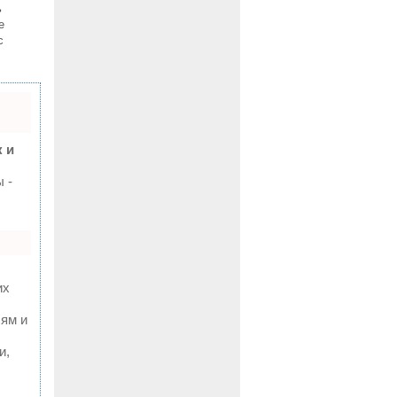
ь
е
с
 и
 -
их
лям и
и,