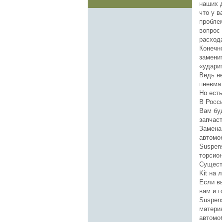
наших д
что у 
пробле
вопрос
расход
Конечн
замени
«удари
Ведь не
пневма
Но ест
В Росси
Вам бу
запчас
Замена
автомоб
Suspen
торсио
Сущест
Kit на
Если вы
вам и г
Suspen
матери
автомо