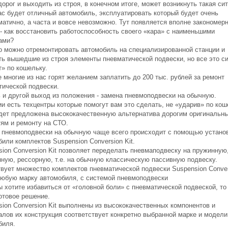
орог и выходить из строя, в конечном итоге, может возникнуть такая си
вас будет отличный автомобиль, эксплуатировать который будет очень
матично, а часта и вовсе невозможно. Тут появляется вполне закономер
 - как восстановить работоспособность своего «кара» с наименьшими
ами?
о можно отремонтировать автомобиль на специализированной станции и
ть вышедшие из строя элементы пневматической подвески, но все это с
т» по кошельку.
 многие из нас горят желанием заплатить до 200 тыс. рублей за ремонт
тической подвески.
ь и другой выход из положения - замена пневмоподвески на обычную.
и есть техцентры которые помогут вам это сделать, не «ударив» по кош
дет предложена высококачественную альтернатива дорогим оригинальн
тям и ремонту на СТО.
 пневмоподвески на обычную чаще всего происходит с помощью установ
или комплектов Suspension Conversion Kit.
sion Conversion Kit позволяет переделать пневмаподвеску на пружинную
нную, рессорную, т.е. на обычную классическую пассивную подвеску.
вует множество комплектов пневматической подвески Suspension Conver
 любую марку автомобиля, с системой пневмоподвески
 хотите избавиться от «головной боли» с пневматической подвеской, то
отовое решение.
sion Conversion Kit выполнены из высококачественных компонентов и
алов их конструкция соответствует конкретно выбранной марке и модели
биля.