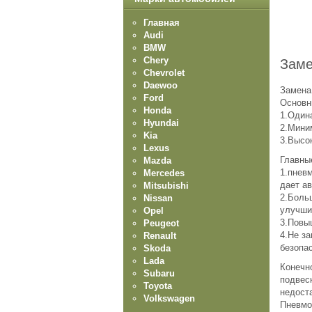
Главная
Audi
BMW
Chery
Заме
Chevrolet
Daewoo
Замена
Ford
Основн
Honda
1.Один
Hyundai
2.Мини
Kia
3.Высо
Lexus
Главны
Mazda
1.пнев
Mercedes
дает а
Mitsubishi
2.Боль
Nissan
улучши
Opel
3.Повы
Peugeot
4.Не з
Renault
безопа
Skoda
Lada
Конечн
Subaru
подвес
Toyota
недоста
Volkswagen
Пневмо