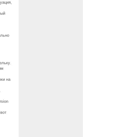
туация,
ный
ильно
ельку.
ым
ки на
,
sion
 вот