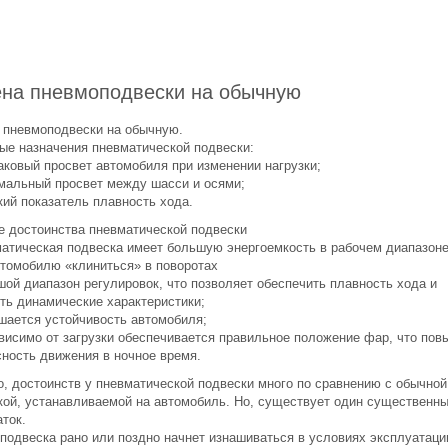
на пневмоподвески на обычную
 пневмоподвески на обычную.
ые назначения пневматической подвески:
аковый просвет автомобиля при изменении нагрузки;
мальный просвет между шасси и осями;
кий показатель плавность хода.
е достоинства пневматической подвески
матическая подвеска имеет большую энергоемкость в рабочем диапазоне
втомобилю «клиниться» в поворотах
шой диапазон регулировок, что позволяет обеспечить плавность хода и
ть динамические характеристики;
шается устойчивость автомобиля;
ависимо от загрузки обеспечивается правильное положение фар, что пов
сность движения в ночное время.
о, достоинств у пневматической подвески много по сравнению с обычной
кой, устанавливаемой на автомобиль. Но, существует один существенн
ток.
подвеска рано или поздно начнет изнашиваться в условиях эксплуатаци