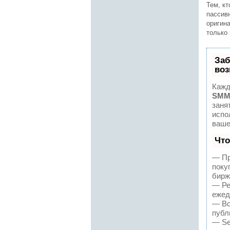
Тем, кт
пассив
оригин
только 
Заб
воз
Кажд
SMM
заня
испо
ваше
Что
— Пр
поку
бирж
— Ре
ежед
— Вс
публ
— Se