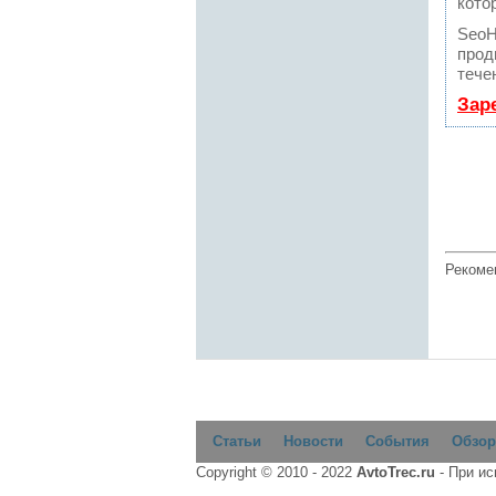
кото
SeoH
прод
тече
Зар
Рекоме
Статьи
Новости
События
Обзор
Copyright © 2010 - 2022
AvtoTrec.ru
- При и