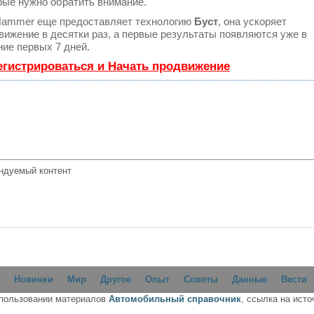
рые нужно обратить внимание.
ammer еще предоставляет технологию
Буст
, она ускоряет
вижение в десятки раз, а первые результаты появляются уже в
ние первых 7 дней.
егистрироваться и Начать продвижение
ндуемый контент
Новинки
Мир
Другое
Опыт
Советы
Данные
Вести
спользовании материалов
Автомобильный справочник
, ссылка на исто