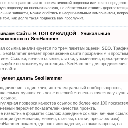
о не хочет расстаться от пневматической подвески или хочет переделат
ную подвеску на пневматическую, не обязательно ставить дорогостоящи
альные запчасти, можно обойтись и неоригинальным компонентом, вопро
в том, как долго такая подвеска вам прослужит.
иваем Сайты В ТОП КУВАЛДОЙ - Уникальные
можности от SeoHammer
ая ссылка анализируется по трем пакетам оценки:
SEO, Трафик
.
SeoHammer делает продвижение сайта прозрачным и простым
тием. Ссылки, вечные ссылки, статьи, упоминания, пресс-релизы
льзуйте по максимуму потенциал SeoHammer для продвижения
го сайта.
 умеет делать SeoHammer
одвижение в один клик, интеллектуальный подбор запросов,
пка самых лучших ссылок с высокой степенью качества у лучш
 ссылок.
гулярная проверка качества ссылок по более чем 100 показате
невный пересчет показателей качества проекта.
е известные форматы ссылок: арендные ссылки, вечные ссылк
икации (упоминания, мнения, отзывы, статьи, пресс-релизы).
oHammer покажет, где рост или падение, а также запросы, на