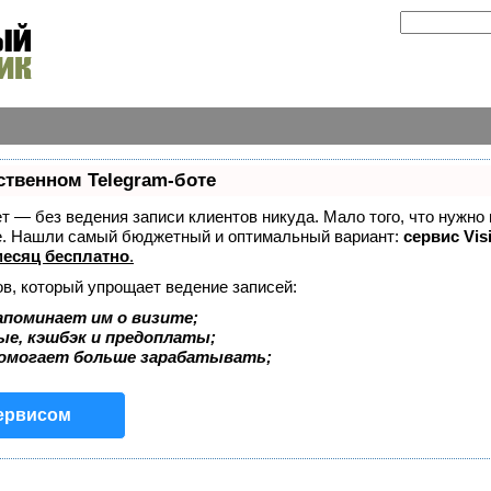
ственном Telegram-боте
ает — без ведения записи клиентов никуда. Мало того, что нужно
же. Нашли самый бюджетный и оптимальный вариант:
сервис Vis
есяц бесплатно
.
ов, который упрощает ведение записей:
апоминает им о визите;
ые, кэшбэк и предоплаты;
помогает больше зарабатывать;
сервисом