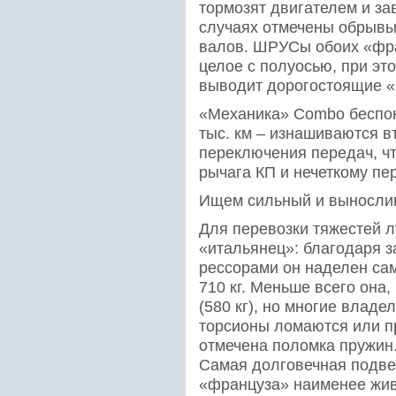
тормозят двигателем и зав
случаях отмечены обрывы
валов. ШРУСы обоих «фр
целое с полуосью, при эт
выводит дорогостоящие «г
«Механика» Combo беспок
тыс. км – изнашиваются в
переключения передач, ч
рычага КП и нечеткому п
Ищем сильный и выносли
Для перевозки тяжестей 
«итальянец»: благодаря 
рессорами он наделен са
710 кг. Меньше всего она
(580 кг), но многие владе
торсионы ломаются или п
отмечена поломка пружин
Самая долговечная подвес
«француза» наименее живу