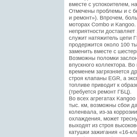
вместе с успокоителем, н
Отмечены проблемы и с б
и ремонт»). Впрочем, бол
моторах Combo и Kangoo.
неприятности доставляет 
служит натяжитель цепи ГР
продержится около 100 ты
заменить вместе с шестер
Возможны поломки заслон
впускного коллектора. Во
временем загрязняется др
строя клапаны EGR, а экс
топливе приводит к образ
(требуется ремонт ГБЦ).
Во всех агрегатах Kangoo
тыс. км, возможны сбои д
коленвала, из-за коррози
охлаждения, может тресну
выходят из строя высоко
катушки зажигания «16-кл