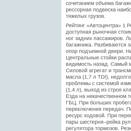
сочетанием объема багажн
рессорная подвеска наиб
тяжелых грузов.
Рейтинг «Автоцентра» 1 Р
доступная рыночная стои
ног задних пассажиров. 
багажника. Разбиваются з
опор подъемной двери. Ни
Центральные стойки расп
видимость назад. Самый 
Силовой агрегат и транс
масла (1,7 л TDI), недол
проблемы с системой изме
(1,4 л), выход из строя к
Езда на некачественном т
ГБЦ. При больших пробег
переключения передач. П
ресурс ходовой. При пере
пары шестерня–рейка рул
регулятора тормозов. Ре