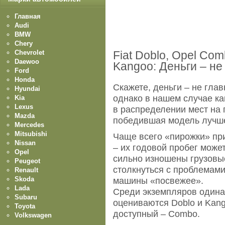
Главная
Audi
BMW
Chery
Chevrolet
Fiat Doblo, Opel Com
Daewoo
Kangoo: Деньги – не
Ford
Honda
Скажете, деньги – не глав
Hyundai
однако в нашем случае к
Kia
Lexus
в распределении мест на 
Mazda
победившая модель лучше
Mercedes
Mitsubishi
Чаще всего «пирожки» пр
Nissan
– их годовой пробег може
Opel
сильно изношены грузовы
Peugeot
столкнуться с проблемам
Renault
Skoda
машины «посвежее».
Lada
Среди экземпляров одина
Subaru
оцениваются Doblo и Kang
Toyota
доступный – Combo.
Volkswagen