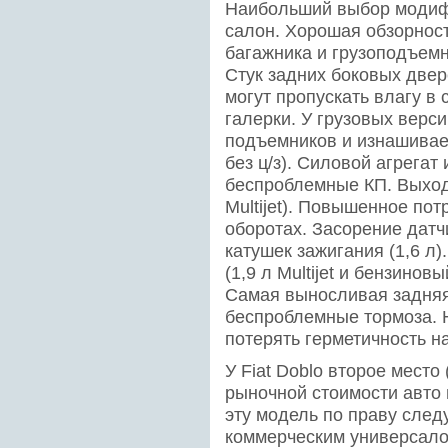
Наибольший выбор модиф
салон. Хорошая обзорнос
багажника и грузоподъемн
Стук задних боковых две
могут пропускать влагу в 
галерки. У грузовых верс
подъемников и изнашивае
без ц/з). Силовой агрега
беспроблемные КП. Выход
Multijet). Повышенное по
оборотах. Засорение датч
катушек зажигания (1,6 л
(1,9 л Multijet и бензинов
Самая выносливая задняя
беспроблемные тормоза. 
потерять герметичность н
У Fiat Doblo второе место
рыночной стоимости авто 
эту модель по праву след
коммерческим универсало