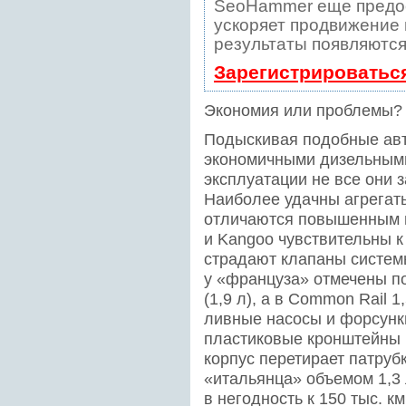
SeoHammer еще предо
ускоряет продвижение в
результаты появляются
Зарегистрироватьс
Экономия или проблемы?
Подыскивая подобные авт
экономичными дизельными
эксплуатации не все они 
Наиболее удачны агрегаты
отличаются повышенным п
и Kangoo чувствительны к
страдают клапаны систем
у «француза» отмечены п
(1,9 л), а в Сommon Rail 1
ливные насосы и форсунки
пластиковые кронштейны к
корпус перетирает патру
«итальянца» объемом 1,3 
в негодность к 150 тыс. к