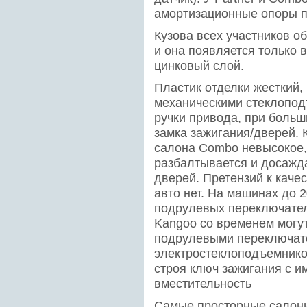
амортизационные опоры п
Кузова всех участников о
и она появляется только 
цинковый слой.
Пластик отделки жесткий, 
механическими стеклопо
ручки привода, при больш
замка зажигания/дверей.
салона Combo невысокое,
разбалтывается и досажда
дверей. Претензий к каче
авто нет. На машинах до 
подрулевых переключателе
Kangoo со временем могут
подрулевыми переключат
электростеклоподъемников,
строя ключ зажигания с и
вместительность
Самые просторные салоны у