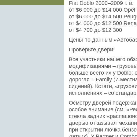
Fiat Doblo 2000–2009 г. в.
от $6 000 до $14 000 Opel 
от $6 000 до $14 500 Peuge
от $4 000 до $12 500 Rena
от $4 700 до $12 300
Цены по данным «Автоба
Проверьте двери!
Все участники нашего об
модификациями – грузовы
больше всего их у Doblo:
дорогая – Family (7-мест
сидений). Кстати, «грузов
исполнениях – со стандар
Осмотру дверей подержан
особое внимание (см. «Ре
стекла задних «распашоно
дверью отказывал механи
при открытии лючка бензо
датчик). У Partner и Comb