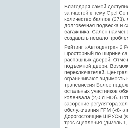
Благодаря самой доступн
запчастей к нему Opel C
количество баллов (378).
долговечная подвеска и 
багажника. Салон наимене
создавать немало пробле
Рейтинг «Автоцентра» 3 Р
Просторный по ширине са
распашных дверей. Отмеч
подъемной двери. Возмож
переключателей. Централ
ограничивают видимость н
трансмиссия Более надеж
остальных участников обз
коленвала (2,0 л HDI). П
засорение регулятора хол
обслуживания ГРМ («8-кла
Дорогостоящие ШРУСы (вм
трос сцепления (дизель 1,