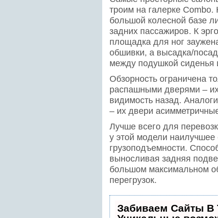
троим на галерке Combo.
большой колесной базе ли
задних пассажиров. К эрго
площадка для ног зауже
обшивки, а высадка/поса
между подуш­кой сиденья 
Обзорность ограничена то
распашными дверями – их
видимость назад. Аналоги
– их двери асимметричные
Лучше всего для перевозк
у этой модели наилучшее 
грузоподъемности. Способ
выносливая задняя подве
большом максимальном об
перегрузок.
Забиваем Сайты В