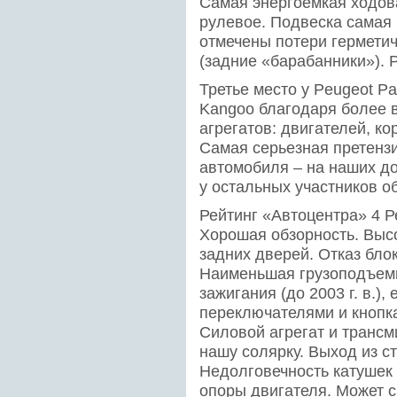
Самая энергоемкая ходов
рулевое. Подвеска самая
отмечены потери гермети
(задние «барабанники»).
Третье место у Peugeot Pa
Kangoo благодаря более 
агрегатов: двигателей, ко
Самая серьезная претензи
автомобиля – на наших до
у остальных участников о
Рейтинг «Автоцентра» 4 Р
Хорошая обзорность. Высо
задних дверей. Отказ бло
Наименьшая грузоподъемн
зажигания (до 2003 г. в.)
переключателями и кнопк
Силовой агрегат и транс
нашу солярку. Выход из 
Недолговечность катушек 
опоры двигателя. Может с