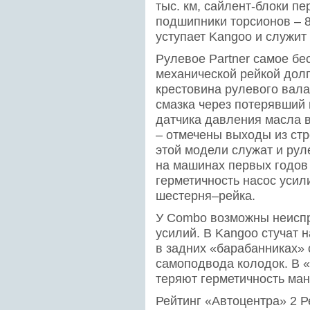
тыс. км, сайлент-блоки пе
подшипники торсионов – 8
уступает Kangoo и служит 
Рулевое Partner самое бе
механической рейкой долг
крестовина рулевого вала
смазка через потерявший
датчика давления масла в
– отмечены выходы из стр
этой модели служат и руле
на машинах первых годов
герметичность насос усил
шестерня–рейка.
У Combo возможны неиспр
усилий. В Kangoo стучат 
в задних «барабанниках»
самоподвода колодок. В «
теряют герметичность ма
Рейтинг «Автоцентра» 2 Р