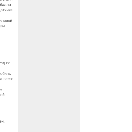
 балла
датчики
иловой
при
езд по
мобиль
л всего
ым
ей,
ей,