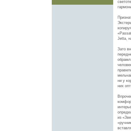
светот
гармон
Признат
Экстер
копируя
«Passat
Jetta,
Зато вн
передн
обрамл
человек
правил
мельча
ни у к
них оп
Впрочем
комфор
интерье
опреде
из «Зв
«ручни
вставл