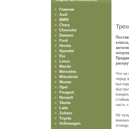
Главная
Audi
BMW
Chery
Трех
Chevrolet
Daewoo
Постав
Ford
класса
Honda
автолю
Hyundai
популя
Kia
Продаж
Lexus
раскру
Mazda
Mercedes
Что ни 
Mitsubishi
перед 
Nissan
выгляд
Opel
быстры
Peugeot
концепц
Renault
стойка
Skoda
часть 
Lada
Subaru
Не чуж
Toyota
внешно
Volkswagen
отнюдь