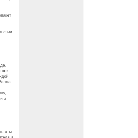
опакет
лнении
.
да.
тоге
ждой
 балла
ку,
и и
льтаты
ителя и