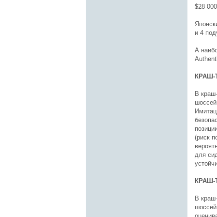
$28 000
Японск
и 4 под
А наиб
Authent
КРАШ-
В краш
шоссей
Имитац
безопа
позици
(риск 
вероят
для си
устойч
КРАШ-
В краш
шоссей
оценив