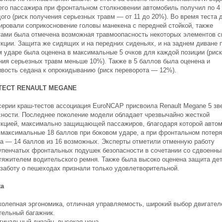
его пассажира при фронтальном столкновении автомобиль получил по 4
ого (риск получения серьезных травм — от 11 до 20%). Во время теста 
ировали соприкосновение головы манекена с передней стойкой, также
тами была отмечена возможная травмоопасность некоторых элементов с
укции. Защита же сидящих и на передних сиденьях, и на заднем диване 
м ударе была оценена в максимальные 5 очков для каждой позиции (риск
ния серьезных травм меньше 10%). Также в 5 баллов была оценена и
ивость седана к опрокидыванию (риск переворота — 12%).
ТЕСТ RENAULT MEGANE
серии краш-тестов ассоциация EuroNCAP присвоила Renault Megane 5 зв
сности. Последнее поколение модели обладает чрезвычайно жесткой
укцией, максимально защищающей пассажиров, благодаря которой авто
 максимальные 18 баллов при боковом ударе, а при фронтальном потеря
ка — 14 баллов из 16 возможных. Эксперты отметили отменную работу
упенчатых фронтальных подушек безопасности в сочетании со сдвоенн
тяжителем водительского ремня. Также была высоко оценена защита дет
 заботу о пешеходах признали только удовлетворительной.
ta
колепная эргономика, отличная управляемость, широкий выбор двигател
тельный багажник.
гинальный дизайн, высокая цена.