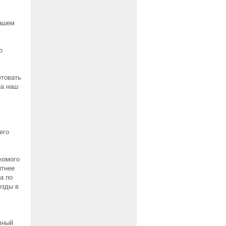
нашем
о
етовать
на наш
его
комого
ятнее
a по
езды в
чный