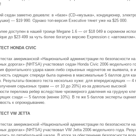
!
ий седан заметно дешевле: в «базе» (CD-«музыка», кондиционер, электр
ушки) — $19 990. Однако топ-версия Executive тянет уже на $25 000.
олее доступен в нашей троице Megane 1.6 — от $18 049 в скромном испо
ique до $23 499 за чуть более богатую версию Expression с «автоматом»
ТЕСТ HONDA CIVIC
-тестах американской «Национальной администрации по безопасности на
ных дорогах» (NHTSA) участвовал седан Honda Civic 2006 модельного го
ия фронтального удара каких-либо серьезных недочетов не выявила, в и
сность сидящих спереди была оценена в максимальные 5 баллов для ка
и. Результаты бокового теста несколько хуже: для впередисидящих — 4
получения серьезных травм — от 10 до 20%) из-за довольно высокой
ности перелома ребер вследствие чрезмерного давления на грудную клет
дящих сзади — 5 баллов (менее 10%). В те же 5 баллов эксперты оценил
ивость к опрокидыванию.
ТЕСТ VW JETTA
-тестах американской «Национальной администрации по безопасности на
ных дорогах» (NHTSA) участвовал VW Jetta 2006 модельного года. Резу
ались по пятибалльной шкале. В итоге за обеспечение безопасности вод