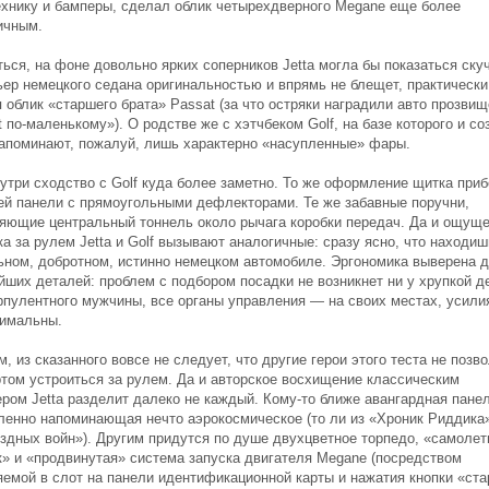
ехнику и бамперы, сделал облик четырехдверного Megane еще более
ичным.
ься, на фоне довольно ярких соперников Jetta могла бы показаться ску
ьер немецкого седана оригинальностью и впрямь не блещет, практически
 облик «старшего брата» Passat (за что остряки наградили авто прозви
 по-маленькому»). О родстве же с хэтчбеком Golf, на базе которого и со
 напоминают, пожалуй, лишь характерно «насупленные» фары.
утри сходство с Golf куда более заметно. То же оформление щитка приб
ей панели с прямоугольными дефлекторами. Те же забавные поручни,
яющие центральный тоннель около рычага коробки передач. Да и ощуще
а за рулем Jetta и Golf вызывают аналогичные: сразу ясно, что находиш
ьном, добротном, истинно немецком автомобиле. Эргономика выверена 
йших деталей: проблем с подбором посадки не возникнет ни у хрупкой д
орпулентного мужчины, все органы управления — на своих местах, усили
тимальны.
, из сказанного вовсе не следует, что другие герои этого теста не позв
том устроиться за рулем. Да и авторское восхищение классическим
ром Jetta разделит далеко не каждый. Кому-то ближе авангардная панел
ленно напоминающая нечто аэрокосмическое (то ли из «Хроник Риддика»
ездных войн»). Другим придутся по душе двухцветное торпедо, «самоле
к» и «продвинутая» система запуска двигателя Megane (посредством
яемой в слот на панели идентификационной карты и нажатия кнопки «ста