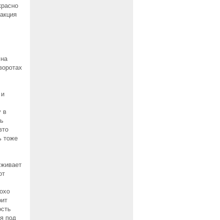
красно
еакция
 на
воротах
 и
 в
ль
вто
ь тоже
уживает
от
лохо
оит
ость
ся под