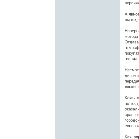
версия
А явно
рынке,
Наверн
мотора
Отдава
атмосф
покупа
взгляд,
Несмотр
динами
передач
«пыл» 
Каких-л
по тест
оказал
сравне
городс
соперн
Как, в