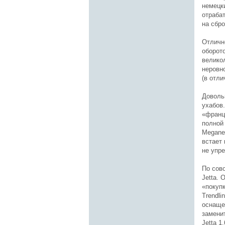
немецк
отраба
на сбро
Отличн
оборото
велико
неровн
(в отли
Доволь
ухабов.
«франц
полной
Megane
встает 
не упр
По сов
Jetta.
«покуп
Trendli
оснаще
заменит
Jetta 1