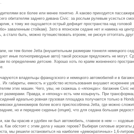
…
водителями все более или менее понятно. А каково приходится пассажир
сего обитателям заднего дивана Civic: за рослым рулевым усесться смо
арлик, к тому же ощущается острый дефицит пространства над головой
ибо» заваленным стойкам). Зато в японском седане нет и намека на цент
, а стало быть, можно путешествовать втроем, не рискуя оттоптать друг
ane, ни тем более Jetta (внушительным размерам тоннеля немецкого се
дуют иные полноприводные авто) такой роскоши предложить не могут. С
там по определению детские. Хорошо хоть по краям жизненного простран
е.
очаруются владельцы французского и немецкого автомобилей и в багаж
х. Их габариты, емкость и удобство использования внушают искреннее у
телям этих машин. Чего, увы, не скажешь о «японцах»: багажник Civic н
ет размерами. Правда, и «японцу» есть чем козырнуть. При трансформа
 сидений идеально ровная грузовая площадка получается только в Honda
ревозки длинномеров более всего приспособлена Jetta, где можно сложи
задние, но и переднее сиденье (опция), что для седана большая редкост
м, как бы красив и удобен ни был автомобиль, главное в нем — ходовые
ва. Как обстоят с этим дела у наших героев? Выбирая силовые агрегаты 
теста, мы решили остановиться на наиболее «демократичных» 1,6-литров