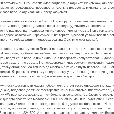
ий автомобиль. Его независимая подвеска (сзади четырехрычажная) пре
тывает встречающиеся неровности. Крены в поворотах минимальны, а р
с газа вполне адекватная и предсказуемая.
о ведет себя на виражах и Civic. Острый руль, совершающий менее трех
в от упора до упора, делает японский седан удивительно юрким, а
лепно настроенная подвеска минимизирует крены кузова. При этом даже
ой дороге автомобиль практически не теряет курсовой устойчивости в по
чие от хэтчбека задняя подвеска седана Civic многорычажная).
но энергоемкая подвеска Renault исправно «глотает» большинство кочек
 А вот руль, особенно на небольших скоростях, «пустоват». На прямой
уз» ведет себя вполне прилично, но в поворотах «почувствовать» дорогу
 мере удается не всегда. Не порадовала и «невесомая» тормозная педа
, требующая весьма точного дозирования усилия (чуть переборщил — а
колом). Впрочем, к «мягкому» педальному узлу Renault (сцепление здес
екнешь в излишней жесткости) привыкаешь довольно быстро…
окупности достоинств лавры победителя в этом тесте определенно засл
 Однако, воздавая должное мастерству немецких автомобилестроителей, 
ки» VW все же воздержимся: уж больно высока цена. За базовую версию
ne дилеры просят без малого $23 000. Конечно, машина будет очень неп
на: полный электропакет, кондиционер, 6 подушек безопасности… Но ст
ь «кондей» на «климат», поставить магнитолу и литые диски, как стоим
.6 возрастет до $24 500. А в «полном фарше» такой автомобиль обойдет