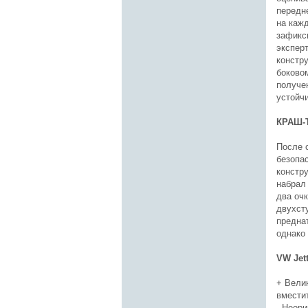
передн
на кажд
зафикс
экспер
констр
боково
получе
устойч
КРАШ-
После 
безопа
констр
набрал
два оч
двухст
предна
однако
VW Jet
+ Вели
вмести
- Неори