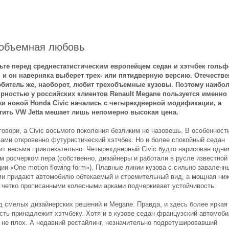
объемная любовь
ьте перед среднестатистическим европейцем седан и хэтчбек гольф
, и он наверняка выберет трех- или пятидверную версию. Отечеств
битель же, наоборот, любит трехобъемные кузовы. Поэтому наибо
рностью у российских клиентов Renault Megane пользуется именно 
и новой Honda Civic начались с четырехдверной модификации, а
тить VW Jetta мешает лишь непомерно высокая цена.
говори, а Civic восьмого поколения безликим не назовешь. В особенност
вами откровенно футуристический хэтчбек. Но и более спокойный седан
ит весьма привлекательно. Четырехдверный Civic будто нарисован одни
м росчерком пера (собственно, дизайнеры и работали в русле известной
ии «One motion flowing form»). Плавные линии кузова с сильно завален
ми придают автомобилю обтекаемый и стремительный вид, а мощная ни
с четко прописанными колесными арками подчеркивает устойчивость.
д смелых дизайнерских решений и Megane. Правда, и здесь более яркая
сть принадлежит хэтчбеку. Хотя и в кузове седан французский автомоб
 не плох. А недавний рестайлинг, незначительно подретушировавший