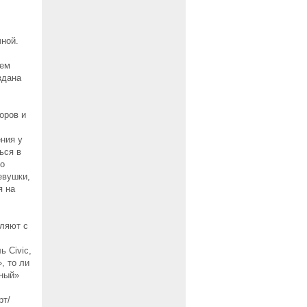
чной.
щем
здана
оров и
ния у
ься в
до
евушки,
я на
оляют с
ь Civic,
, то ли
тный»
рт/