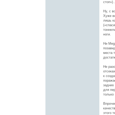
стоп»)
Ну, с 
Хуже в
лишь к
(«спас
тоннель
ноги.
Ни Meg
позави
места 
достатк
Не раз
отсека
к созда
поража
задних
для пе
только 
Впроче
качест
этого 