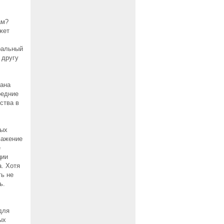
ам?
жет
ральный
 другу
дана
редние
ства в
ных
важение
е
ции
. Хотя
ть не
ь.
для
ых