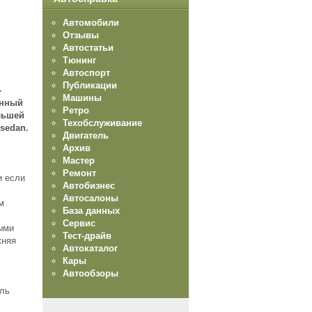
Автомобили
Отзывы
Автостатьи
Тюнинг
Автоспорт
Публикации
-
Машины
енный
Ретро
льшей
Техобслуживание
sedan.
Двигатель
Архив
Мастер
Ремонт
и если
Автобизнес
Автосалоны
м
База данных
Сервис
ными
Тест-драйв
жняя
Автокаталог
Кары
Автообзоры
иль