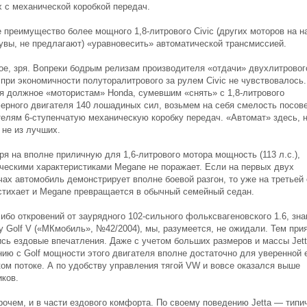
х с механической коробкой передач.
е преимущество более мощного 1,8-литрового Civic (других моторов на 
 увы, не предлагают) «уравновесить» автоматической трансмиссией.
ое, зря. Вопреки бодрым релизам производителя «отдачи» двухлитровог
 при экономичности полуторалитрового за рулем Civic не чувствовалось.
я должное «мотористам» Honda, сумевшим «снять» с 1,8-литрового
ерного двигателя 140 лошадиных сил, возьмем на себя смелость посов
телям 6-ступенчатую механическую коробку передач. «Автомат» здесь, 
 не из лучших.
я на вполне приличную для 1,6-литрового мотора мощность (113 л.с.),
ческими характеристиками Megane не поражает. Если на первых двух
ах автомобиль демонстрирует вполне боевой разгон, то уже на третьей 
стихает и Megane превращается в обычный семейный седан.
ибо откровений от заурядного 102-сильного фольксвагеновского 1.6, зна
у Golf V («МКмобиль», №42/2004), мы, разумеется, не ожидали. Тем при
ись ездовые впечатления. Даже с учетом больших размеров и массы Jett
нию с Golf мощности этого двигателя вполне достаточно для уверенной 
ком потоке. А по удобству управления тягой VW и вовсе оказался выше
иков.
прочем, и в части ездового комфорта. По своему поведению Jetta — типи