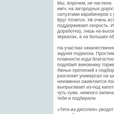
Мы, впрочем, не наглели.
км/ч, на загородных дорог
силуэтами карабинеров с р
Вру! Хочется. Уж очень ес
поддерживает скорость. И
доработка), лишь на высо
зеркалах, а на больших о
На участках некачественн
задняя подвеска. Простим
плавности хода благостно
подобает виновнику торже
Явных претензий к подбор
разгоняет универсал на ше
неизменно оживляется пос
выпрыгивает из-под капот
чуть хуже, немного запина
тебя и подбирали.
«Тетя-из-дисплея» уводит 