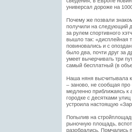
сведения, в Европе новинк
универсал дороже на 1000
Почему же позвали знаком
получили на следующий де
за рулем спортивного хэтч
вышло так: «дисплейная т
повиновались и с опоздан
было два, почти друг за д
умеет вычерчивать три пу
самый бесплатный (в объе
Наша няня высчитывала к
– заново, не сообщая про 
медленно приближаясь к а
городке с десятками улиц
устроила настоящую «Зар
Попылив на стройплощадк
рыночную площадь, вспоте
разобрались. Помчались 