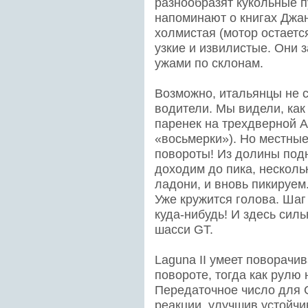
разнообразят кукольные п
напоминают о книгах Джа
холмистая (мотор остаетс
узкие и извилистые. Они 
ужами по склонам.
Возможно, итальянцы не
водители. Мы видели, как
паренек на трехдверной Al
«восьмерки»). Но местны
повороты! Из долины под
доходим до пика, нескольк
ладони, и вновь пикируем
Уже кружится голова. Шаг 
куда-нибудь! И здесь сил
шасси GT.
Laguna II умеет поворачив
повороте, тогда как рулю
Передаточное число для 
реакции, улучшив устойчи