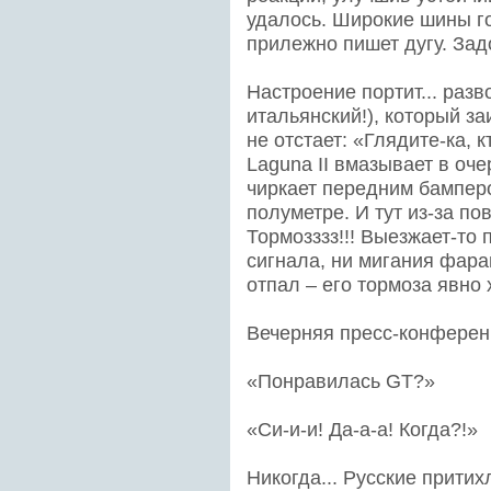
удалось. Широкие шины го
прилежно пишет дугу. Зад
Настроение портит... разв
итальянский!), который з
не отстает: «Глядите-ка, к
Laguna II вмазывает в оч
чиркает передним бамперо
полуметре. И тут из-за по
Тормозззз!!! Выезжает-то 
сигнала, ни мигания фара
отпал – его тормоза явно 
Вечерняя пресс-конферен
«Понравилась GT?»
«Си-и-и! Да-а-а! Когда?!»
Никогда... Русские прити