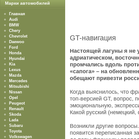
Марки автомобилей
Главная
Audi
BMW
Chery
Chevrolet
GT-навигация
Daewoo
Ford
Настоящей лагуны я не у
Honda
адриатическом, восточн
Hyundai
промчались вдоль проти
Kia
Lexus
«сапога» – на обновленн
Mazda
обещают привезти росси
Mercedes
Mitsubishi
Когда выяснилось, что фр
Nissan
Opel
топ-версией GT, вопрос, 
Peugeot
эмоциональную, экспресс
Renault
Какой русский (немецкий, ф
Skoda
Lada
Возникли другие вопросы
Subaru
Toyota
появится переписанная за
Volkswagen