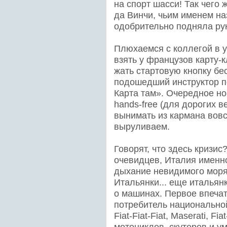
на спорт шасси! Так чего
да Винчи, чьим именем на
одобрительно подняла руку
Плюхаемся с коллегой в у
взять у французов карту-к
жать стартовую кнопку бе
подошедший инструктор по
Карта там». Очередное но
hands-free (для дорогих в
вынимать из кармана вовсе
выруливаем.
Говорят, что здесь кризис
очевидцев, Италия именно
дыхание невидимого моря
Итальянки... еще итальянк
о машинах. Первое впечат
потребитель национальной 
Fiat-Fiat-Fiat, Maserati, Fi
мотоциклов, скутеров и у