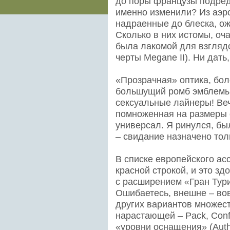
до поры французы подред
именно изменили? Из аэро
надраенные до блеска, ожи
Сколько в них истомы, оч
была лакомой для взглядо
черты Megane II). Ни дать,
«Прозрачная» оптика, бол
большущий ромб эмблемы 
сексуальные лайнеры! Ве
помноженная на размеры с
универсал. Я ринулся, был
– свидание назначено тол
В списке европейского ас
красной строкой, и это зд
с расширением «Гран Тур
Ошибаетесь, внешне – вов
других вариантов множест
нарастающей – Pack, Confor
«уровни оснащения» (Auth