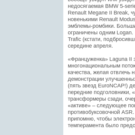
недосягаемая BMW 5-serie
Renault Megane II Break, 
новенькими Renault Modus
эмблемы-ромбики. Больши
ограничены одним Logan. Б
Trafic (кстати, подбросив
середине апреля.
«Француженка» Laguna II з
многонациональным поток
качества, желая отвлечь н
демонстрации улучшенных
(пять звезд EuroNCAP!) д
передние подголовники, «
трансформеры сзади, очер
«активе» – следующее по
противобуксовочной ASR. 
припомню, чтобы электро
темперамента было предо