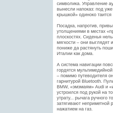
символика. Управление ау
вынесли напоказ: под уже
крышкой» одиноко таится
Посадка, напротив, привы
утолщениями в местах «пр
плоскостях. Сиденья нель
мягкости – они выглядят и
пониже да растянуть поши
Италии как дома.
А система навигации повс
гордятся мультимедийной
– помимо путеводителя о
гарнитурой Bluetooth. Пу
BMW, «эмэмаям» Audi и «
устроился под рукой на то
утрату... рычага ручного 
затягивают неприметной р
нажатием на газ.