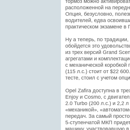
тормоз можно активироват
расположенной на передне
Опция, безусловно, поле
водителей, едва освоивши
практическом экзамене в 
Ну а теперь, по традиции,
обойдется это удовольств
из трех версий Grand Sce
агрегатами и комплектац
с механической коробкой 
(115 л.с.) стоит от $22 6
тесте, стоил с учетом опц
Opel Zafira доступна в тр
Enjoy и Cosmo, с двигателям
2.0 Turbo (200 л.с.) и 2,2 
«механикой», «автоматом
передач. За самый просто
5-ступенчатой МКП придетс
машину, участвовавшую в 