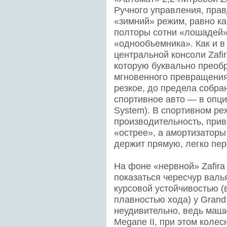
Ручного управления, прав
«зимний» режим, равно к
полторы сотни «лошадей»,
«однообъемника». Как и в 
центральной консоли Zafir
которую буквально преобр
мгновенного превращения
резкое, до предела собра
спортивное авто — в опцио
System). В спортивном ре
производительность, прив
«острее», а амортизаторы
держит прямую, легко пер
На фоне «нервной» Zafir
показаться чересчур валь
курсовой устойчивостью (
плавностью хода) у Grand
неудивительно, ведь маш
Megane II, при этом колес