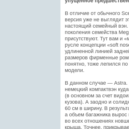
упущенное предшествен
В отличие от обычного Sc
версия уже не выглядит 
настоящий семейный вэн.
поколения семейства Mega
присутствуют. Тут вам и 
русле концепции «soft nos
удлиненной линией задней
размеров фирменные ромбы
понятно, тоже лепился по
модели.
В данном случае — Astra.
немецкий компактвэн куда
(в основном за счет видо
кузова). А заодно и солид
60 см в ширину. В результ
а объем багажника вырос 
во всех отношениях новш
крыша. Точнее, прикрыва