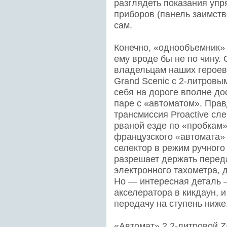
разглядеть показания упр
приборов (панель заимство
сам.
Конечно, «однообъемник» 
ему вроде бы не по чину.
владельцам наших героев 
Grand Scenic с 2-литровы
себя на дороге вполне до
паре с «автоматом». Прав
трансмиссия Proactive сл
рваной езде по «пробкам»
французского «автомата»
селектор в режим ручного
разрешает держать переда
электронного тахометра, 
Но — интересная деталь 
акселератора в кикдаун, 
передачу на ступень ниже
«Автомат» 2,2-литровой Za