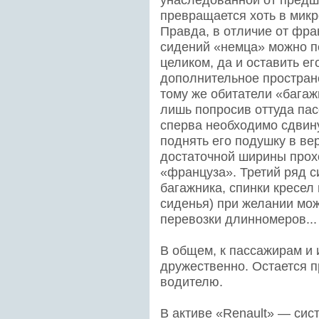
унаследованной от предше
превращается хоть в микр
Правда, в отличие от фра
сидений «немца» можно п
целиком, да и оставить ег
дополнительное пространс
тому же обитатели «багаж
лишь попросив оттуда па
сперва необходимо сдвин
поднять его подушку в ве
достаточной ширины прохо
«француза». Третий ряд с
багажника, спинки кресел 
сиденья) при желании мож
перевозки длинномеров...
В общем, к пассажирам и 
дружественно. Остается п
водителю.
В активе «Renault» — сис