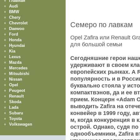
Главная
Audi
BMW
Chery
Chevrolet
Семеро по лавкам
Daewoo
Ford
Opel Zafira или Renault 
Honda
для большой семьи
Hyundai
Kia
Lexus
Сегодняшние герои наше
Mazda
удерживают в своем кла
Mercedes
европейских рынках. А R
Mitsubishi
популярность и в России
Nissan
Opel
буквально стояла у ист
Peugeot
компактвэнов, да и ее 
Renault
прием. Концерн «Adam O
Skoda
выводить Zafira на отеч
Lada
конвейер в 1999 году, а
Subaru
Toyota
м, когда конкуренция в 
Volkswagen
острой. Однако, судя п
однообъемники, Zafira 