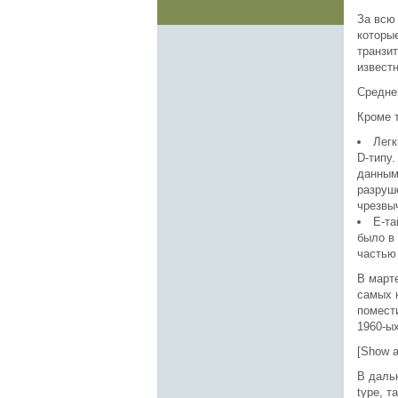
За всю
которы
транзи
известн
Средне
Кроме 
Легк
D-типу.
данным
разруш
чрезвы
Е-та
было в 
частью
В марте
самых к
помест
1960-ых
[Show a
В дальн
type, т