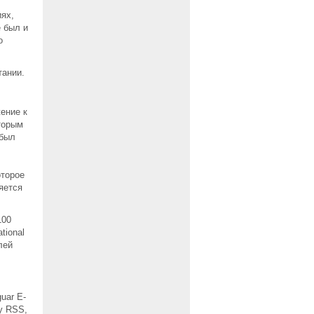
ях,
е был и
о
тании.
ение к
оторым
 был
оторое
яется
100
tional
лей
uar E-
ту RSS,