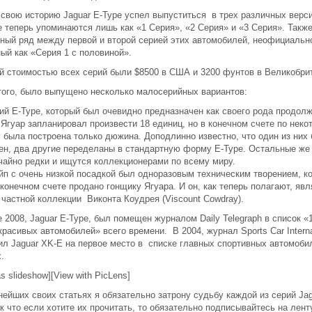
 свою историю Jaguar E-Type успел выпуститься в трех различных верси
е теперь упоминаются лишь как «1 Серия», «2 Серия» и «3 Серия». Такж
тный ряд между первой и второй серией этих автомобилей, неофициальн
ый как «Серия 1 с половиной».
й стоимостью всех серий были $8500 в США и 3200 фунтов в Великобри
того, было выпущено несколько малосерийных вариантов:
ий E-Type, который был очевидно предназначен как своего рода продолж
 Ягуар запланировал произвести 18 единиц, но в конечном счете по нек
 была построена только дюжина. Доподлинно известно, что один из них
ен, два другие переделаны в стандартную форму E-Type. Остальные же
чайно редки и ищутся коллекционерами по всему миру.
йп с очень низкой посадкой был одноразовым техническим творением, к
конечном счете продано гонщику Ягуара. И он, как теперь полагают, явл
 частной коллекции Виконта Коудрея (Viscount Cowdray).
 2008, Jaguar E-Type, был помещен журналом Daily Telegraph в список «
расивых автомобилей» всего времени. В 2004, журнал Sports Car Interna
ил Jaguar XK-E на первое место в списке главных спортивных автомоби
.
s slideshow][View with PicLens]
ейших своих статьях я обязательно затрону судьбу каждой из серий Jag
ак что если хотите их прочитать, то обязательно подписывайтесь на лен