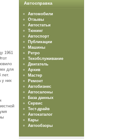
Автосправка
Автомобили
Отзывы
Автостатьи
Тюнинг
Автоспорт
Публикации
Машины
у 1961
Ретро
Этот
Техобслуживание
новило
Двигатель
пех для
Архив
 лет.
Мастер
 у них
Ремонт
Автобизнес
Автосалоны
База данных
и
Сервис
местной
Тест-драйв
вумя
Автокаталог
ны
Кары
Автообзоры