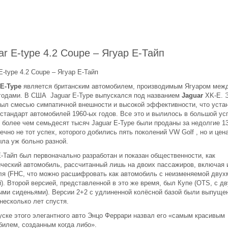
ar E-type 4.2 Coupe – Ягуар Е-Тайп
E-type 4.2 Coupe – Ягуар Е-Тайп
 E-Type
является британским автомобилем, производимым Ягуаром межд
 годами. В США Jaguar E-Type выпускался под названием
Jaguar
XK-E. 
был смесью симпатичной внешности и высокой эффективности, что уста
 стандарт автомобилей 1960-ых годов. Все это и вылилось в большой ус
 более чем семьдесят тысяч Jaguar E-Type были проданы за недолгие 13
ечно не тот успех, которого добились пять поколений VW Golf , но и цена
ыла уж больно разной.
Е-Тайп был первоначально разработан и показан общественности, как
ический автомобиль, рассчитанный лишь на двоих пассажиров, включая 
ля (FHC, что можно расшифровать как автомобиль с неизменяемой двух
). Второй версией, представленной в это же время, был Купе (OTS, с д
ыми сиденьями). Версии 2+2 с удлиненной колёсной базой были выпуще
несколько лет спустя.
уске этого элегантного авто Энцо Феррари назвал его «самым красивым
билем, созданным когда либо».