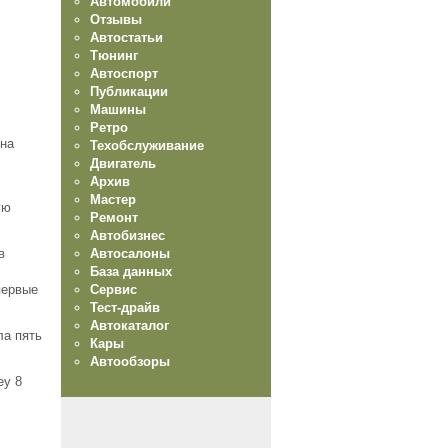
Автомобили
Отзывы
Автостатьи
Тюнинг
Автоспорт
Публикации
Машины
Ретро
 на
Техобслуживание
Двигатель
Архив
Мастер
ую
Ремонт
Автобизнес
Автосалоны
в
База данных
Сервис
первые
Тест-драйв
Автокаталог
ла пять
Кары
Автообзоры
ey 8