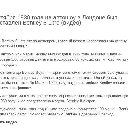
ктября 1930 года на автошоу в Лондоне был
ставлен Bentley 8 Litre (видео)
 Bentley 8 Litre стала шедевром, который возвел новорожденную фирму
ортивный Олимп.
 автомобиль марки Bentley был создан в 1919 году. Машина имела 4-
ровый 3,0-литровый двигатель мощностью 80 конских сил и 4-ступинчат
 передач.
кая команда Bentley Boys – «Парни Бентли» с таким блеском выступала 
, что марка сразу стала символом успеха и престижа. Одной из самых
ых была гонка в Ле-Мани в 1929 году, когда автомобили Bentley заняли 
 места на финише.
ь лет участия в этом престижном марафоне заводская команда побежда
1930 году была представлена модель Bentley 8 литров.
пускалась лишь один год и была продана в количестве 100 машин. Bentl
 являлась самой люксовой моделью Bentley в довоенный период.
те видео