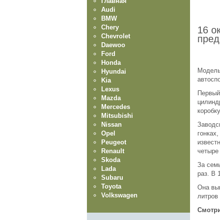
Главная
Audi
BMW
Chery
16 о
Chevrolet
пред
Daewoo
Ford
Honda
Модель
Hyundai
автосп
Kia
Lexus
Первый
Mazda
цилинд
Mercedes
коробку
Mitsubishi
Nissan
Заводс
Opel
гонках
Peugeot
известн
Renault
четыре
Skoda
За сем
Lada
раз. В 
Subaru
Toyota
Она вы
Volkswagen
литров
Смотри