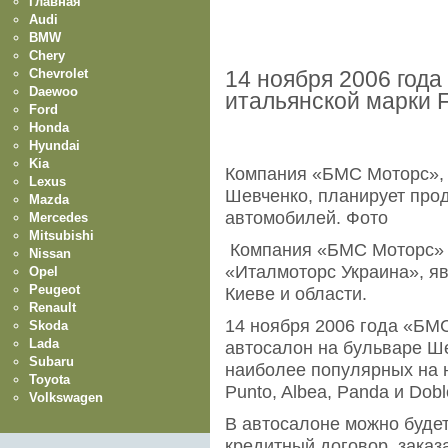
Главная
Audi
BMW
Chery
Chevrolet
14 ноября 2006 года
Daewoo
итальянской марки F
Ford
Honda
Hyundai
Kia
Компания «БМС Моторс», 
Lexus
Шевченко, планирует прод
Mazda
автомобилей. Фото
Mercedes
Mitsubishi
Компания «БМС Моторс» 
Nissan
«Италмоторс Украина», я
Opel
Peugeot
Киеве и области.
Renault
14 ноября 2006 года «БМ
Skoda
Lada
автосалон на бульваре Ш
Subaru
наиболее популярных на 
Toyota
Punto, Albea, Panda и Dobl
Volkswagen
В автосалоне можно будет
кредитный договор, зака