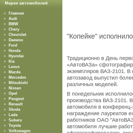
Марки автомобилей
Главная
Audi
BMW
Chery
Chevrolet
"Копейке" исполнило
Daewoo
Ford
Honda
Hyundai
Традиционно в День перв
Kia
«АвтоВАЗа» сфотографиро
Lexus
экземпляров ВАЗ-2101. В 
Mazda
автозавод выпустил боле
Mercedes
Mitsubishi
различных моделей.
Nissan
В понедельник исполнилос
Opel
Peugeot
производства ВАЗ-2101. В
Renault
автомобиля в конференц-
Skoda
награждение лауреатов еж
Lada
работников ОАО ''АвтоВАЗ
Subaru
Toyota
автомобиля лучшие рабо
Volkswagen
сфотографировались окол